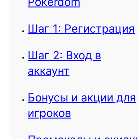
Pokerdom
Шаг 1: Регистрация
Шаг 2: Вход в
аккаунт
Бонусы и акции для
игроков