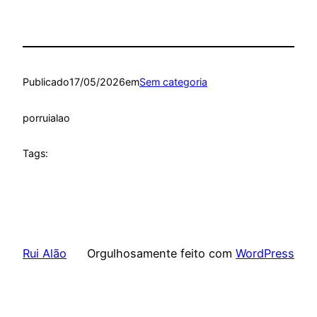
Publicado
17/05/2026
em
Sem categoria
por
ruialao
Tags:
Rui Alão
Orgulhosamente feito com
WordPress