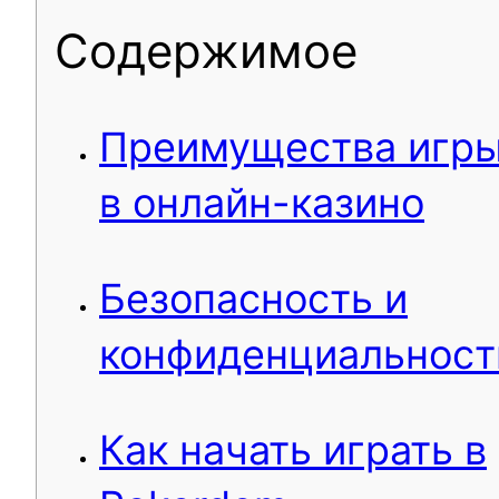
Содержимое
Преимущества игр
в онлайн-казино
Безопасность и
конфиденциальност
Как начать играть в