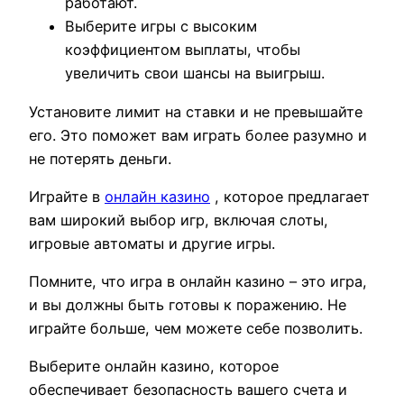
работают.
Выберите игры с высоким
коэффициентом выплаты, чтобы
увеличить свои шансы на выигрыш.
Установите лимит на ставки и не превышайте
его. Это поможет вам играть более разумно и
не потерять деньги.
Играйте в
онлайн казино
, которое предлагает
вам широкий выбор игр, включая слоты,
игровые автоматы и другие игры.
Помните, что игра в онлайн казино – это игра,
и вы должны быть готовы к поражению. Не
играйте больше, чем можете себе позволить.
Выберите онлайн казино, которое
обеспечивает безопасность вашего счета и