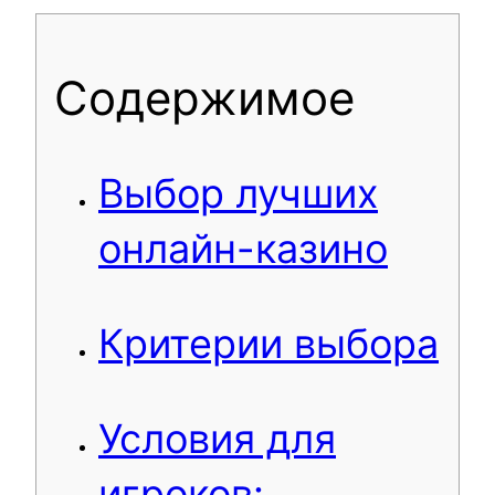
Содержимое
Выбор лучших
онлайн-казино
Критерии выбора
Условия для
игроков: