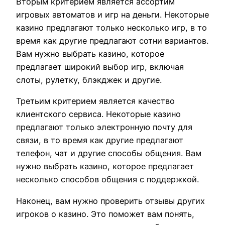
Вторым критерием является ассортим
игровых автоматов и игр на деньги. Некоторые
казино предлагают только несколько игр, в то
время как другие предлагают сотни вариантов.
Вам нужно выбрать казино, которое
предлагает широкий выбор игр, включая
слоты, рулетку, блэкджек и другие.
Третьим критерием является качество
клиентского сервиса. Некоторые казино
предлагают только электронную почту для
связи, в то время как другие предлагают
телефон, чат и другие способы общения. Вам
нужно выбрать казино, которое предлагает
несколько способов общения с поддержкой.
Наконец, вам нужно проверить отзывы других
игроков о казино. Это поможет вам понять,