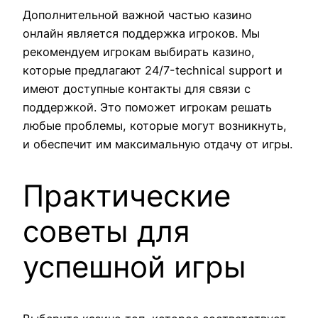
Дополнительной важной частью казино
онлайн является поддержка игроков. Мы
рекомендуем игрокам выбирать казино,
которые предлагают 24/7-technical support и
имеют доступные контакты для связи с
поддержкой. Это поможет игрокам решать
любые проблемы, которые могут возникнуть,
и обеспечит им максимальную отдачу от игры.
Практические
советы для
успешной игры