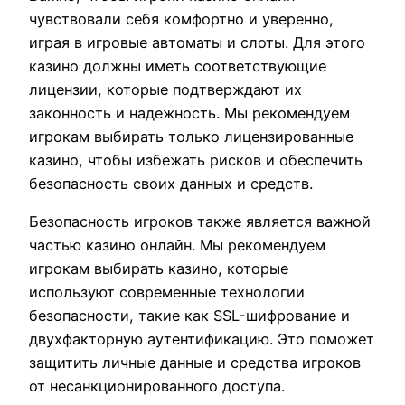
чувствовали себя комфортно и уверенно,
играя в игровые автоматы и слоты. Для этого
казино должны иметь соответствующие
лицензии, которые подтверждают их
законность и надежность. Мы рекомендуем
игрокам выбирать только лицензированные
казино, чтобы избежать рисков и обеспечить
безопасность своих данных и средств.
Безопасность игроков также является важной
частью казино онлайн. Мы рекомендуем
игрокам выбирать казино, которые
используют современные технологии
безопасности, такие как SSL-шифрование и
двухфакторную аутентификацию. Это поможет
защитить личные данные и средства игроков
от несанкционированного доступа.