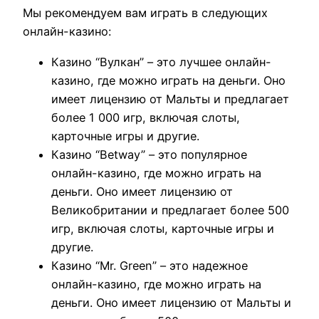
Мы рекомендуем вам играть в следующих
онлайн-казино:
Казино “Вулкан” – это лучшее онлайн-
казино, где можно играть на деньги. Оно
имеет лицензию от Мальты и предлагает
более 1 000 игр, включая слоты,
карточные игры и другие.
Казино “Betway” – это популярное
онлайн-казино, где можно играть на
деньги. Оно имеет лицензию от
Великобритании и предлагает более 500
игр, включая слоты, карточные игры и
другие.
Казино “Mr. Green” – это надежное
онлайн-казино, где можно играть на
деньги. Оно имеет лицензию от Мальты и