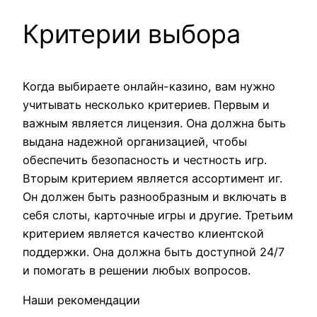
Критерии выбора
Когда выбираете онлайн-казино, вам нужно
учитывать несколько критериев. Первым и
важным является лицензия. Она должна быть
выдана надежной организацией, чтобы
обеспечить безопасность и честность игр.
Вторым критерием является ассортимент иг.
Он должен быть разнообразным и включать в
себя слоты, карточные игры и другие. Третьим
критерием является качество клиентской
поддержки. Она должна быть доступной 24/7
и помогать в решении любых вопросов.
Наши рекомендации