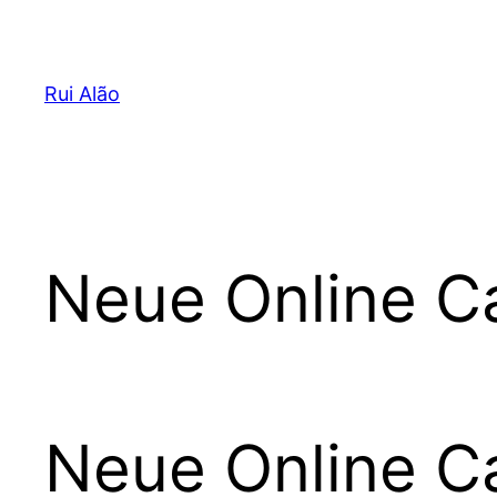
Pular
para
o
Rui Alão
conteúdo
Neue Online Ca
Neue Online Ca