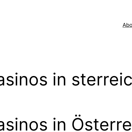
Abo
sinos in sterrei
sinos in Österre