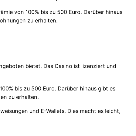
rämie von 100% bis zu 500 Euro. Darüber hinaus
lohnungen zu erhalten.
ngeboten bietet. Das Casino ist lizenziert und
100% bis zu 500 Euro. Darüber hinaus gibt es
en zu erhalten.
weisungen und E-Wallets. Dies macht es leicht,