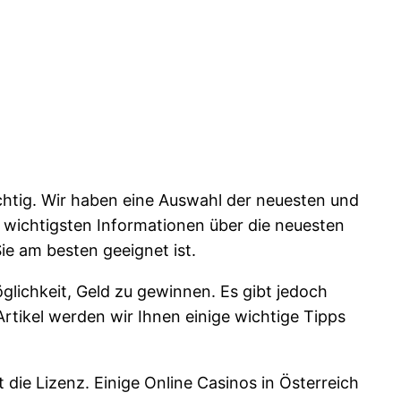
ichtig. Wir haben eine Auswahl der neuesten und
e wichtigsten Informationen über die neuesten
Sie am besten geeignet ist.
öglichkeit, Geld zu gewinnen. Es gibt jedoch
Artikel werden wir Ihnen einige wichtige Tipps
t die Lizenz. Einige Online Casinos in Österreich