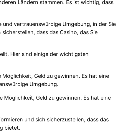
nderen Ländern stammen. Es ist wichtig, dass
here und vertrauenswürdige Umgebung, in der Sie
 sicherstellen, dass das Casino, das Sie
t. Hier sind einige der wichtigsten
e Möglichkeit, Geld zu gewinnen. Es hat eine
rauenswürdige Umgebung.
ie Möglichkeit, Geld zu gewinnen. Es hat eine
formieren und sich sicherzustellen, dass das
 bietet.