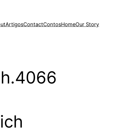
ut
Artigos
Contact
Contos
Home
Our Story
ch.4066
ich