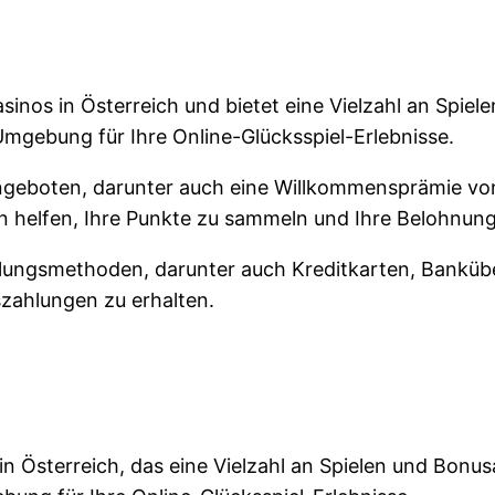
sinos in Österreich und bietet eine Vielzahl an Spiel
Umgebung für Ihre Online-Glücksspiel-Erlebnisse.
ngeboten, darunter auch eine Willkommensprämie von
en helfen, Ihre Punkte zu sammeln und Ihre Belohnung
ahlungsmethoden, darunter auch Kreditkarten, Banküb
szahlungen zu erhalten.
in Österreich, das eine Vielzahl an Spielen und Bonus