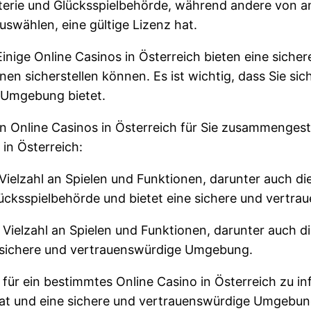
terie und Glücksspielbehörde, während andere von a
auswählen, eine gültige Lizenz hat.
. Einige Online Casinos in Österreich bieten eine sic
en sicherstellen können. Es ist wichtig, dass Sie sich
 Umgebung bietet.
Online Casinos in Österreich für Sie zusammengestell
in Österreich:
 Vielzahl an Spielen und Funktionen, darunter auch di
lücksspielbehörde und bietet eine sichere und vert
 Vielzahl an Spielen und Funktionen, darunter auch d
e sichere und vertrauenswürdige Umgebung.
für ein bestimmtes Online Casino in Österreich zu in
 hat und eine sichere und vertrauenswürdige Umgebung