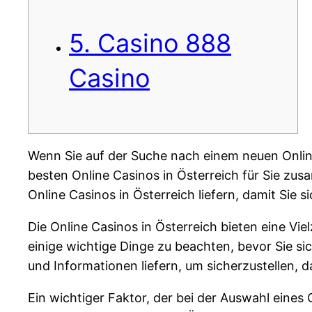
5. Casino 888
Casino
Wenn Sie auf der Suche nach einem neuen Online 
besten Online Casinos in Österreich für Sie zus
Online Casinos in Österreich liefern, damit Sie 
Die Online Casinos in Österreich bieten eine Vie
einige wichtige Dinge zu beachten, bevor Sie si
und Informationen liefern, um sicherzustellen, d
Ein wichtiger Faktor, der bei der Auswahl eines O