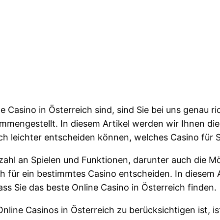
Casino in Österreich sind, sind Sie bei uns genau r
ammengestellt. In diesem Artikel werden wir Ihnen di
sich leichter entscheiden können, welches Casino für 
lzahl an Spielen und Funktionen, darunter auch die M
ch für ein bestimmtes Casino entscheiden. In diesem 
ass Sie das beste Online Casino in Österreich finden.
nline Casinos in Österreich zu berücksichtigen ist, is