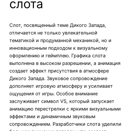
слота
Слот, посвященный теме Дикого Запада,
отличается не только увлекательной
тематикой и продуманной механикой, но и
инновационным подходом к визуальному
оформлению и геймплею. Графика слота
выполнена в высоком разрешении, а анимация
создает эффект присутствия в атмосфере
Дикого Запада. Звуковое сопровождение
дополняет игровую атмосферу и усиливает
ощущения от игры. Особое внимание
заслуживает символ VS, который запускает
анимацию перестрелки с яркими визуальными
эффектами и динамичным звуковым
сопровождением. Разработчики слота уделили