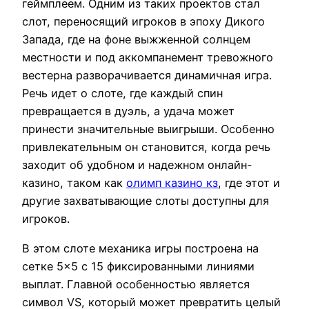
геймплеем. Одним из таких проектов стал
слот, переносящий игроков в эпоху Дикого
Запада, где на фоне выжженной солнцем
местности и под аккомпанемент тревожного
вестерна разворачивается динамичная игра.
Речь идет о слоте, где каждый спин
превращается в дуэль, а удача может
принести значительные выигрыши. Особенно
привлекательным он становится, когда речь
заходит об удобном и надежном онлайн-
казино, таком как
олимп казино кз
, где этот и
другие захватывающие слоты доступны для
игроков.
В этом слоте механика игры построена на
сетке 5×5 с 15 фиксированными линиями
выплат. Главной особенностью является
символ VS, который может превратить целый