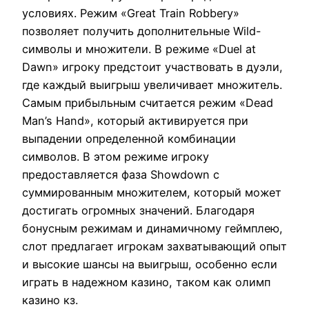
условиях. Режим «Great Train Robbery»
позволяет получить дополнительные Wild-
символы и множители. В режиме «Duel at
Dawn» игроку предстоит участвовать в дуэли,
где каждый выигрыш увеличивает множитель.
Самым прибыльным считается режим «Dead
Man’s Hand», который активируется при
выпадении определенной комбинации
символов. В этом режиме игроку
предоставляется фаза Showdown с
суммированным множителем, который может
достигать огромных значений. Благодаря
бонусным режимам и динамичному геймплею,
слот предлагает игрокам захватывающий опыт
и высокие шансы на выигрыш, особенно если
играть в надежном казино, таком как
олимп
казино кз
.