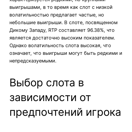
выигрышами, в то время как слот с низкой
волатильностью предлагает частые, но
небольшие выигрыши. В слоте, посвященном
Дикому Западу, RTP составляет 96.38%, что
является достаточно высоким показателем.
Однако волатильность слота высокая, что
означает, что выигрыши могут быть редкими и
непредсказуемыми.
Выбор слота в
зависимости от
предпочтений игрока