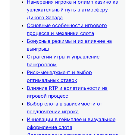
Намерения игрока и олимп казино кз
увлекательный путь в атмосферу
Дикого Запада
Основные особенности игрового
процесса и механики слота
Бонусные режимы и их влияние на
выигрыш
Стратегии игры и управление
банкроллом
Риск-менеджмент и выбор
оптимальных ставок
Влияние RTP и волатильности на
игровой процесс
Выбор слота в зависимости от
предпочтений игрока
Инновации в геймплее и визуальное
оформление слота