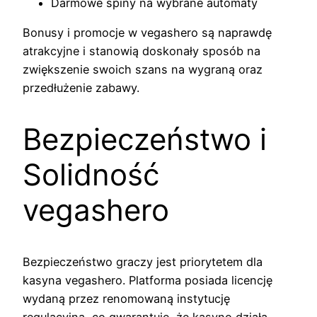
Darmowe spiny na wybrane automaty
Bonusy i promocje w vegashero są naprawdę
atrakcyjne i stanowią doskonały sposób na
zwiększenie swoich szans na wygraną oraz
przedłużenie zabawy.
Bezpieczeństwo i
Solidność
vegashero
Bezpieczeństwo graczy jest priorytetem dla
kasyna vegashero. Platforma posiada licencję
wydaną przez renomowaną instytucję
regulacyjną, co gwarantuje, że kasyno działa