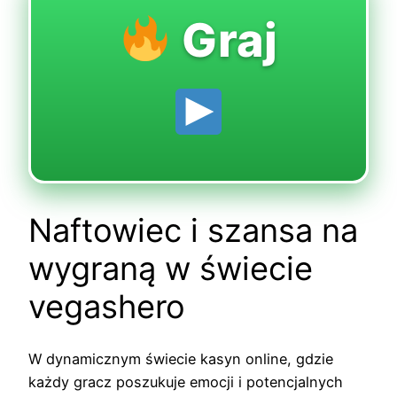
Graj
Naftowiec i szansa na
wygraną w świecie
vegashero
W dynamicznym świecie kasyn online, gdzie
każdy gracz poszukuje emocji i potencjalnych