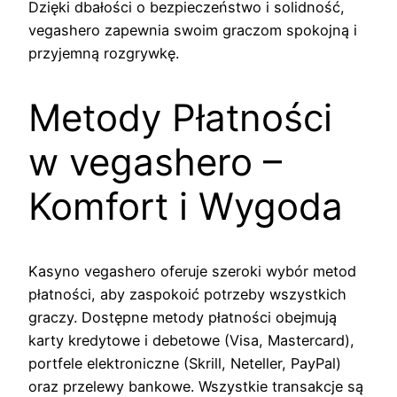
Dzięki dbałości o bezpieczeństwo i solidność,
vegashero zapewnia swoim graczom spokojną i
przyjemną rozgrywkę.
Metody Płatności
w vegashero –
Komfort i Wygoda
Kasyno vegashero oferuje szeroki wybór metod
płatności, aby zaspokoić potrzeby wszystkich
graczy. Dostępne metody płatności obejmują
karty kredytowe i debetowe (Visa, Mastercard),
portfele elektroniczne (Skrill, Neteller, PayPal)
oraz przelewy bankowe. Wszystkie transakcje są