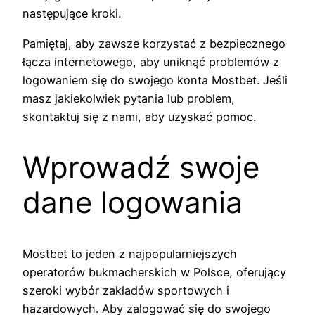
następujące kroki.
Pamiętaj, aby zawsze korzystać z bezpiecznego
łącza internetowego, aby uniknąć problemów z
logowaniem się do swojego konta Mostbet. Jeśli
masz jakiekolwiek pytania lub problem,
skontaktuj się z nami, aby uzyskać pomoc.
Wprowadź swoje
dane logowania
Mostbet to jeden z najpopularniejszych
operatorów bukmacherskich w Polsce, oferujący
szeroki wybór zakładów sportowych i
hazardowych. Aby zalogować się do swojego