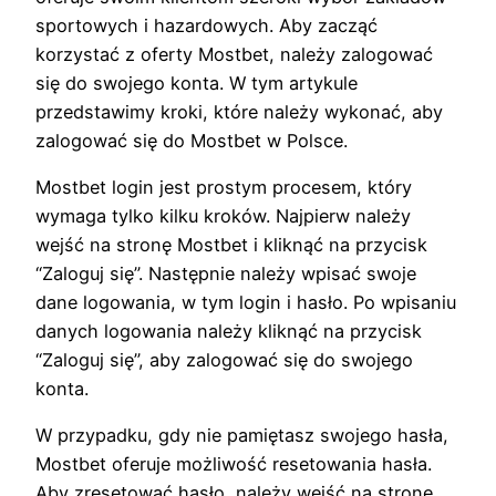
sportowych i hazardowych. Aby zacząć
korzystać z oferty Mostbet, należy zalogować
się do swojego konta. W tym artykule
przedstawimy kroki, które należy wykonać, aby
zalogować się do Mostbet w Polsce.
Mostbet login jest prostym procesem, który
wymaga tylko kilku kroków. Najpierw należy
wejść na stronę Mostbet i kliknąć na przycisk
“Zaloguj się”. Następnie należy wpisać swoje
dane logowania, w tym login i hasło. Po wpisaniu
danych logowania należy kliknąć na przycisk
“Zaloguj się”, aby zalogować się do swojego
konta.
W przypadku, gdy nie pamiętasz swojego hasła,
Mostbet oferuje możliwość resetowania hasła.
Aby zresetować hasło, należy wejść na stronę