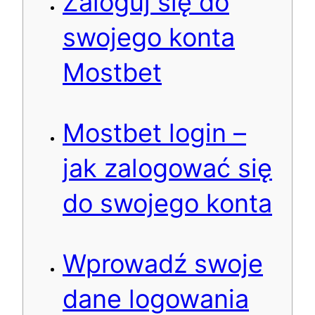
Zaloguj się do
swojego konta
Mostbet
Mostbet login –
jak zalogować się
do swojego konta
Wprowadź swoje
dane logowania