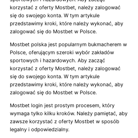
korzystać z oferty Mostbet, należy zalogować
się do swojego konta. W tym artykule
przedstawimy kroki, które należy wykonać, aby
zalogować się do Mostbet w Polsce.
Mostbet polska jest popularnym bukmacherem w
Polsce, oferującym szeroki wybór zakładów
sportowych i hazardowych. Aby zacząć
korzystać z oferty Mostbet, należy zalogować
się do swojego konta. W tym artykule
przedstawimy kroki, które należy wykonać, aby
zalogować się do Mostbet w Polsce.
Mostbet login jest prostym procesem, który
wymaga tylko kilku kroków. Należy pamiętać, aby
zawsze korzystać z oferty Mostbet w sposób
legalny i odpowiedzialny.