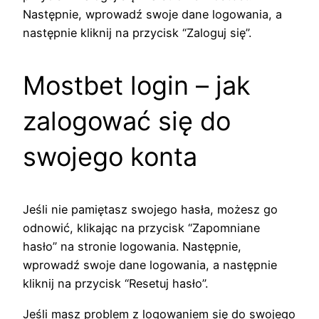
Następnie, wprowadź swoje dane logowania, a
następnie kliknij na przycisk “Zaloguj się”.
Mostbet login – jak
zalogować się do
swojego konta
Jeśli nie pamiętasz swojego hasła, możesz go
odnowić, klikając na przycisk “Zapomniane
hasło” na stronie logowania. Następnie,
wprowadź swoje dane logowania, a następnie
kliknij na przycisk “Resetuj hasło”.
Jeśli masz problem z logowaniem się do swojego