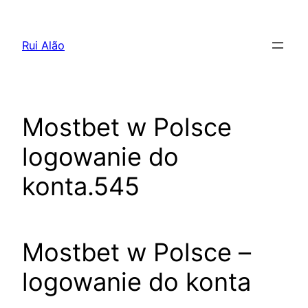
Pular
para
Rui Alão
o
conteúdo
Mostbet w Polsce
logowanie do
konta.545
Mostbet w Polsce –
logowanie do konta