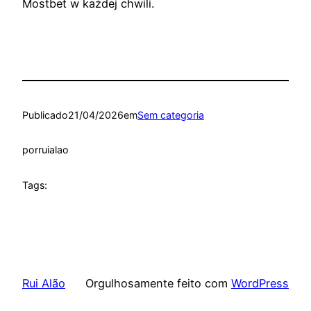
Mostbet w każdej chwili.
Publicado
21/04/2026
em
Sem categoria
por
ruialao
Tags:
Rui Alão
Orgulhosamente feito com
WordPress