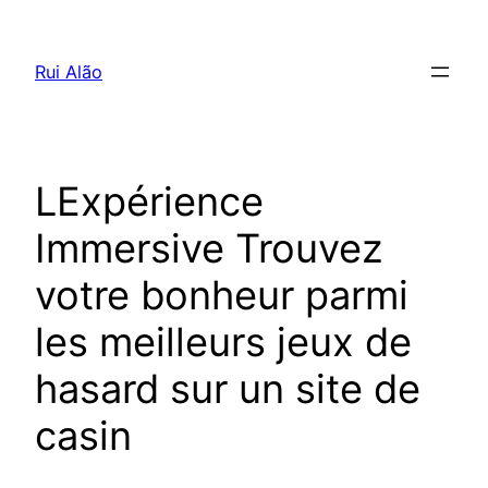
Pular
para
Rui Alão
o
conteúdo
LExpérience
Immersive Trouvez
votre bonheur parmi
les meilleurs jeux de
hasard sur un site de
casin