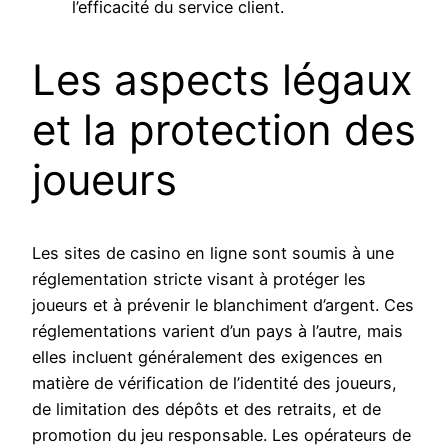
l’efficacité du service client.
Les aspects légaux
et la protection des
joueurs
Les sites de casino en ligne sont soumis à une
réglementation stricte visant à protéger les
joueurs et à prévenir le blanchiment d’argent. Ces
réglementations varient d’un pays à l’autre, mais
elles incluent généralement des exigences en
matière de vérification de l’identité des joueurs,
de limitation des dépôts et des retraits, et de
promotion du jeu responsable. Les opérateurs de