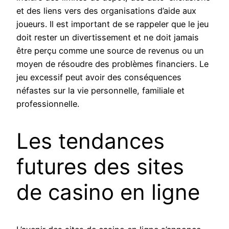
et des liens vers des organisations d’aide aux
joueurs. Il est important de se rappeler que le jeu
doit rester un divertissement et ne doit jamais
être perçu comme une source de revenus ou un
moyen de résoudre des problèmes financiers. Le
jeu excessif peut avoir des conséquences
néfastes sur la vie personnelle, familiale et
professionnelle.
Les tendances
futures des sites
de casino en ligne