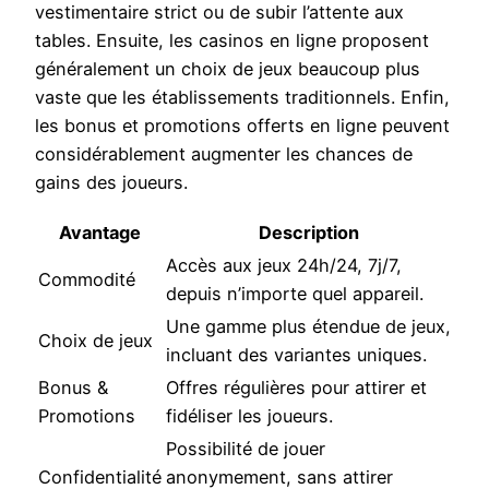
vestimentaire strict ou de subir l’attente aux
tables. Ensuite, les casinos en ligne proposent
généralement un choix de jeux beaucoup plus
vaste que les établissements traditionnels. Enfin,
les bonus et promotions offerts en ligne peuvent
considérablement augmenter les chances de
gains des joueurs.
Avantage
Description
Accès aux jeux 24h/24, 7j/7,
Commodité
depuis n’importe quel appareil.
Une gamme plus étendue de jeux,
Choix de jeux
incluant des variantes uniques.
Bonus &
Offres régulières pour attirer et
Promotions
fidéliser les joueurs.
Possibilité de jouer
Confidentialité
anonymement, sans attirer