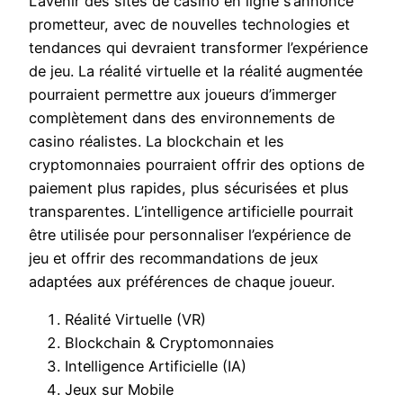
L’avenir des sites de casino en ligne s’annonce
prometteur, avec de nouvelles technologies et
tendances qui devraient transformer l’expérience
de jeu. La réalité virtuelle et la réalité augmentée
pourraient permettre aux joueurs d’immerger
complètement dans des environnements de
casino réalistes. La blockchain et les
cryptomonnaies pourraient offrir des options de
paiement plus rapides, plus sécurisées et plus
transparentes. L’intelligence artificielle pourrait
être utilisée pour personnaliser l’expérience de
jeu et offrir des recommandations de jeux
adaptées aux préférences de chaque joueur.
Réalité Virtuelle (VR)
Blockchain & Cryptomonnaies
Intelligence Artificielle (IA)
Jeux sur Mobile