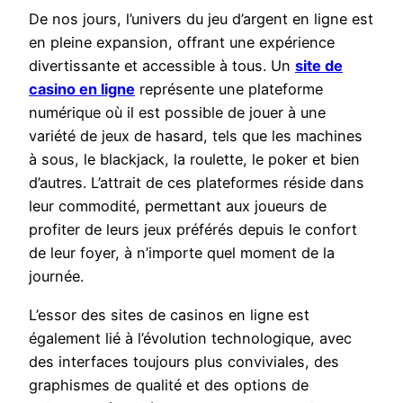
De nos jours, l’univers du jeu d’argent en ligne est
en pleine expansion, offrant une expérience
divertissante et accessible à tous. Un
site de
casino en ligne
représente une plateforme
numérique où il est possible de jouer à une
variété de jeux de hasard, tels que les machines
à sous, le blackjack, la roulette, le poker et bien
d’autres. L’attrait de ces plateformes réside dans
leur commodité, permettant aux joueurs de
profiter de leurs jeux préférés depuis le confort
de leur foyer, à n’importe quel moment de la
journée.
L’essor des sites de casinos en ligne est
également lié à l’évolution technologique, avec
des interfaces toujours plus conviviales, des
graphismes de qualité et des options de