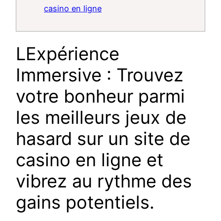
casino en ligne
LExpérience
Immersive : Trouvez
votre bonheur parmi
les meilleurs jeux de
hasard sur un site de
casino en ligne et
vibrez au rythme des
gains potentiels.