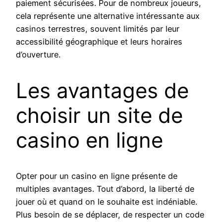
paiement sécurisées. Pour de nombreux joueurs,
cela représente une alternative intéressante aux
casinos terrestres, souvent limités par leur
accessibilité géographique et leurs horaires
d’ouverture.
Les avantages de
choisir un site de
casino en ligne
Opter pour un casino en ligne présente de
multiples avantages. Tout d’abord, la liberté de
jouer où et quand on le souhaite est indéniable.
Plus besoin de se déplacer, de respecter un code