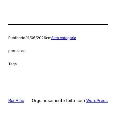
Publicado
01/06/2026
em
Sem categoria
por
ruialao
Tags:
Rui Alão
Orgulhosamente feito com
WordPress