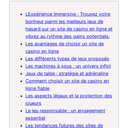
LExpérience Immersive : Trouvez votre
bonheur parmi les meilleurs jeux de
hasard sur un site de casino en ligne et
vibrez au rythme des gains potentiels.
Les avantages de choisir un site de
casino en ligne
Les différents types de jeux proposés
Les machines à sous : un univers infini
Jeux de table : stratégie et adrénaline
Comment choisir un site de casino en
ligne fiable
Les aspects légaux et la protection des
joueurs
Le jeu responsable : un engagement
essentiel
Les tendances futures des sites de