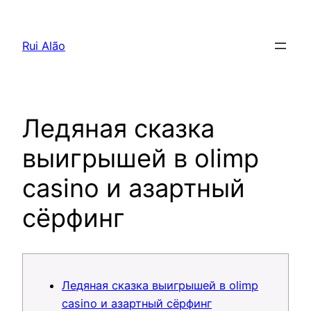
Pular
para
Rui Alão
o
conteúdo
Ледяная сказка
выигрышей в olimp
casino и азартный
сёрфинг
Ледяная сказка выигрышей в olimp
casino и азартный сёрфинг