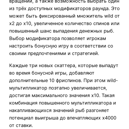
вращений, а также возможность выбрать один
из трёх доступных модификаторов раунда. Это
может быть фиксированный множитель wild от
x2 до x10, увеличенное количество спинов или
повышенный шанс выпадения денежных рыб.
Выбор модификатора позволяет игрокам
настроить бонусную игру в соответствии со
своими предпочтениями и стратегией.
Каждые три новых скаттера, которые выпадут
во время бонусной игры, добавляют
дополнительные 10 фриспинов. При этом wild-
мультипликатор поэтапно увеличивается,
достигая максимального значения x10. Такая
комбинация повышенного мультипликатора и
накапливающихся значений рыб разгоняет
потенциал выигрыша до впечатляющих x4000
от ставки.