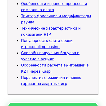
Особенности игрового процесса и
символика слота
Триггер фриспинов и модификаторы
раунда
Технические характеристики и
показатели RTP
Популярность слота среди
игроковolimp casino
Способы получения бонусов и
участие в акциях
Особенности расчёта выигрышей в
KZT через Kaspi
Перспективы развития и новые
горизонты азартных игр