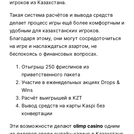
игроков из Казахстана.
Такая система расчётов и вывода средств
делает процесс игры ещё более комфортным и
удобным для казахстанских игроков.
Благодаря этому, они могут сосредоточиться
на игре и наслаждаться азартом, не
беспокоясь о финансовых вопросах.
Отыгрыш 250 фриспинов из
приветственного пакета
Участие в еженедельных акциях Drops &
Wins
Расчёт выигрышей в KZT
Вывод средств на карты Kaspi без
конвертации
Эти возможности делают
olimp casino
одним
из лидеров среди онлайн-казино в Казахстане,