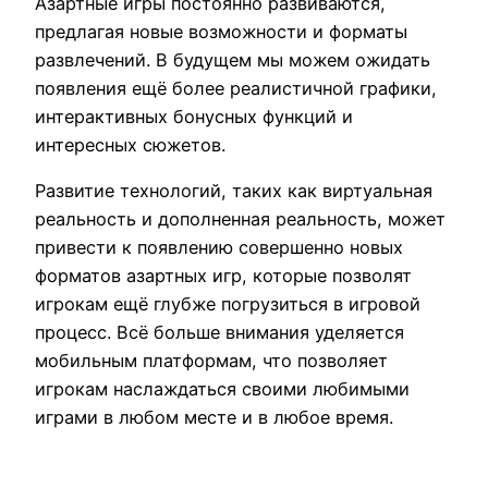
Азартные игры постоянно развиваются,
предлагая новые возможности и форматы
развлечений. В будущем мы можем ожидать
появления ещё более реалистичной графики,
интерактивных бонусных функций и
интересных сюжетов.
Развитие технологий, таких как виртуальная
реальность и дополненная реальность, может
привести к появлению совершенно новых
форматов азартных игр, которые позволят
игрокам ещё глубже погрузиться в игровой
процесс. Всё больше внимания уделяется
мобильным платформам, что позволяет
игрокам наслаждаться своими любимыми
играми в любом месте и в любое время.