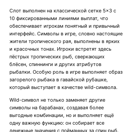
Слот выполнен на классической сетке 5×3 с
10 фиксированными линиями выплат, что
обеспечивает игрокам понятный и привычный
интерфейс. Символы в игре, словно настоящие
жители тропического рая, выполнены в ярких
и красочных тонах. Игроки встретят здесь
пёстрых тропических рыб, сверкающих
блёсен, спиннинги и других атрибутов
рыбалки. Особую роль в игре выполняет образ
загорелого рыбака в гавайской рубашке,
который выступает в качестве wild-символа.
Wild-символ не только заменяет другие
символы на барабанах, создавая более
выгодные комбинации, но и выполняет ещё
одну важную функцию: он собирает все
денежные значения с пойманных за спин рыб.