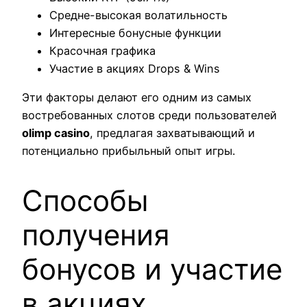
Средне-высокая волатильность
Интересные бонусные функции
Красочная графика
Участие в акциях Drops & Wins
Эти факторы делают его одним из самых
востребованных слотов среди пользователей
olimp casino
, предлагая захватывающий и
потенциально прибыльный опыт игры.
Способы
получения
бонусов и участие
в акциях