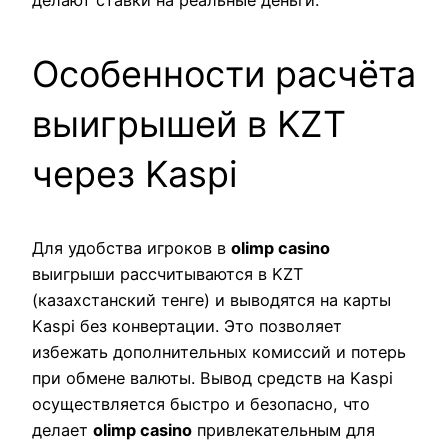
делают ставки на реальные деньги.
Особенности расчёта
выигрышей в KZT
через Kaspi
Для удобства игроков в
olimp casino
выигрыши рассчитываются в KZT
(казахстанский тенге) и выводятся на карты
Kaspi без конвертации. Это позволяет
избежать дополнительных комиссий и потерь
при обмене валюты. Вывод средств на Kaspi
осуществляется быстро и безопасно, что
делает
olimp casino
привлекательным для