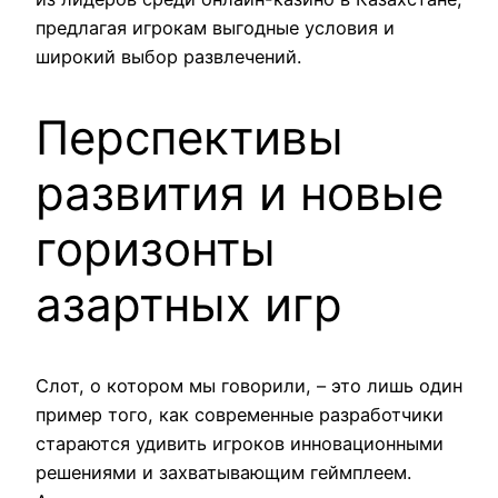
предлагая игрокам выгодные условия и
широкий выбор развлечений.
Перспективы
развития и новые
горизонты
азартных игр
Слот, о котором мы говорили, – это лишь один
пример того, как современные разработчики
стараются удивить игроков инновационными
решениями и захватывающим геймплеем.