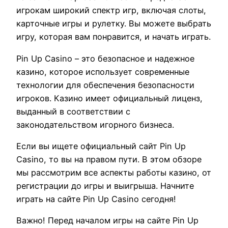
игрокам широкий спектр игр, включая слоты,
карточные игры и рулетку. Вы можете выбрать
игру, которая вам понравится, и начать играть.
Pin Up Casino – это безопасное и надежное
казино, которое использует современные
технологии для обеспечения безопасности
игроков. Казино имеет официальный лиценз,
выданный в соответствии с
законодательством игорного бизнеса.
Если вы ищете официальный сайт Pin Up
Casino, то вы на правом пути. В этом обзоре
мы рассмотрим все аспекты работы казино, от
регистрации до игры и выигрыша. Начните
играть на сайте Pin Up Casino сегодня!
Важно! Перед началом игры на сайте Pin Up