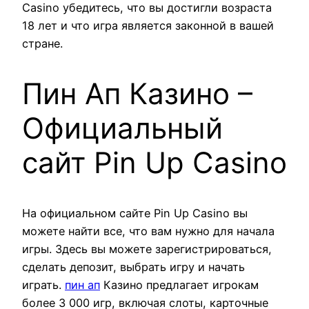
Casino убедитесь, что вы достигли возраста
18 лет и что игра является законной в вашей
стране.
Пин Ап Казино –
Официальный
сайт Pin Up Casino
На официальном сайте Pin Up Casino вы
можете найти все, что вам нужно для начала
игры. Здесь вы можете зарегистрироваться,
сделать депозит, выбрать игру и начать
играть.
пин ап
Казино предлагает игрокам
более 3 000 игр, включая слоты, карточные