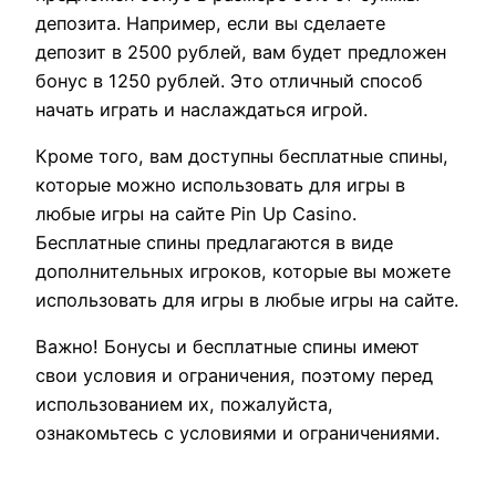
депозита. Например, если вы сделаете
депозит в 2500 рублей, вам будет предложен
бонус в 1250 рублей. Это отличный способ
начать играть и наслаждаться игрой.
Кроме того, вам доступны бесплатные спины,
которые можно использовать для игры в
любые игры на сайте Pin Up Casino.
Бесплатные спины предлагаются в виде
дополнительных игроков, которые вы можете
использовать для игры в любые игры на сайте.
Важно! Бонусы и бесплатные спины имеют
свои условия и ограничения, поэтому перед
использованием их, пожалуйста,
ознакомьтесь с условиями и ограничениями.