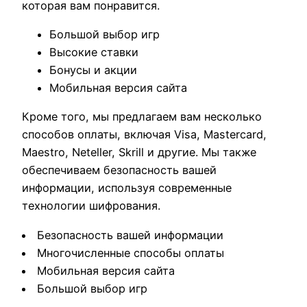
которая вам понравится.
Большой выбор игр
Высокие ставки
Бонусы и акции
Мобильная версия сайта
Кроме того, мы предлагаем вам несколько
способов оплаты, включая Visa, Mastercard,
Maestro, Neteller, Skrill и другие. Мы также
обеспечиваем безопасность вашей
информации, используя современные
технологии шифрования.
Безопасность вашей информации
Многочисленные способы оплаты
Мобильная версия сайта
Большой выбор игр