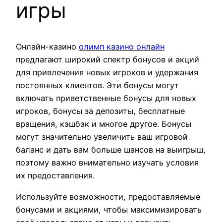
игры
Онлайн-казино
олимп казино онлайн
предлагают широкий спектр бонусов и акций
для привлечения новых игроков и удержания
постоянных клиентов. Эти бонусы могут
включать приветственные бонусы для новых
игроков, бонусы за депозиты, бесплатные
вращения, кэшбэк и многое другое. Бонусы
могут значительно увеличить ваш игровой
баланс и дать вам больше шансов на выигрыш,
поэтому важно внимательно изучать условия
их предоставления.
Используйте возможности, предоставляемые
бонусами и акциями, чтобы максимизировать