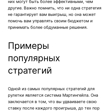
них могут быть более эффективными, чем
другие. Важно помнить, что ни одна стратегия
не гарантирует вам выигрыш, но она может
помочь вам управлять своим бюджетом и
принимать более обдуманные решения.
Примеры
популярных
стратегий
Одной из самых популярных стратегий для
рулетки является система Мартингейла. Она
заключается в том, что вы удваиваете свою
ставку после каждого проигрыша, до тех пор