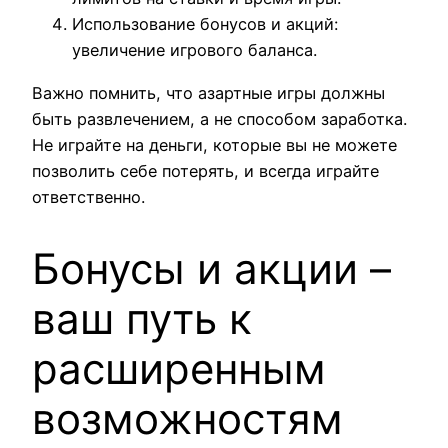
Использование бонусов и акций:
увеличение игрового баланса.
Важно помнить, что азартные игры должны
быть развлечением, а не способом заработка.
Не играйте на деньги, которые вы не можете
позволить себе потерять, и всегда играйте
ответственно.
Бонусы и акции –
ваш путь к
расширенным
возможностям