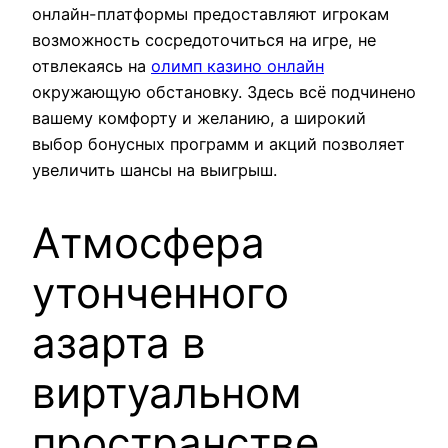
онлайн-платформы предоставляют игрокам
возможность сосредоточиться на игре, не
отвлекаясь на
олимп казино онлайн
окружающую обстановку. Здесь всё подчинено
вашему комфорту и желанию, а широкий
выбор бонусных программ и акций позволяет
увеличить шансы на выигрыш.
Атмосфера
утонченного
азарта в
виртуальном
пространстве