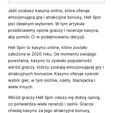
Jeśli szukasz kasyna online, które oferuje
emocjonującą grę i atrakcyjne bonusy, Hell Spin
jest idealnym wyborem. W tym artykule
przedstawimy opinie graczy i recenzje kasyna,
aby pomóc Ci w podejmowaniu decyzji.
Hell Spin to kasyno online, które zostało
założone w 2020 roku. Od momentu swojego
powstania, kasyno to zyskało popularność
wśród graczy, którzy szukają emocjonującej gry i
atrakcyjnych bonusów. Kasyno oferuje szeroki
wybór gier, w tym slotów, rulety, blackjacka i
wiele innych.
Wśród graczy Hell Spin cieszy się dobrą opinią,
co potwierdza wiele recenzji i opinii. Gracze
chwalą kasyno za jego atrakcyjne bonusy,