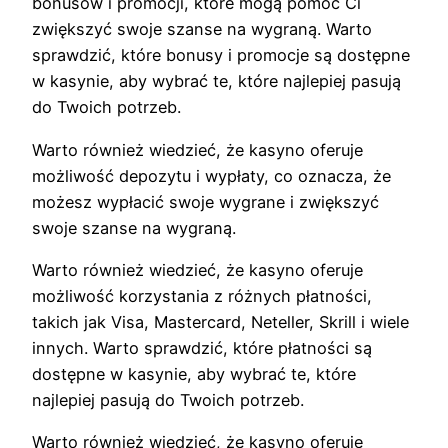
bonusów i promocji, które mogą pomóc Ci
zwiększyć swoje szanse na wygraną. Warto
sprawdzić, które bonusy i promocje są dostępne
w kasynie, aby wybrać te, które najlepiej pasują
do Twoich potrzeb.
Warto również wiedzieć, że kasyno oferuje
możliwość depozytu i wypłaty, co oznacza, że
możesz wypłacić swoje wygrane i zwiększyć
swoje szanse na wygraną.
Warto również wiedzieć, że kasyno oferuje
możliwość korzystania z różnych płatności,
takich jak Visa, Mastercard, Neteller, Skrill i wiele
innych. Warto sprawdzić, które płatności są
dostępne w kasynie, aby wybrać te, które
najlepiej pasują do Twoich potrzeb.
Warto również wiedzieć, że kasyno oferuje