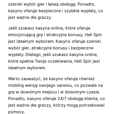
szeroki wybór gier i łatwą obsługę. Ponadto,
kasyno oferuje bezpieczne i szybkie wypłaty, co
jest ważne dla graczy.
Jeśli szukasz kasyna online, które oferuje
emocjonującą grę i atrakcyjne bonusy, Hell Spin
jest idealnym wyborem. Kasyno oferuje szeroki
wybór gier, atrakcyjne bonusy i bezpieczne
wypłaty. Dlatego, jeśli szukasz kasyna online,
które spełnia Twoje oczekiwania, Hell Spin jest
idealnym wyborem.
Warto zauważyć, że kasyno oferuje również
mobilną wersję swojego serwisu, co pozwala na
grę w dowolnym miejscu i w dowolnym czasie.
Ponadto, kasyno oferuje 24/7 obsługę klienta, co
jest ważne dla graczy, którzy mogą potrzebować
pomocy.