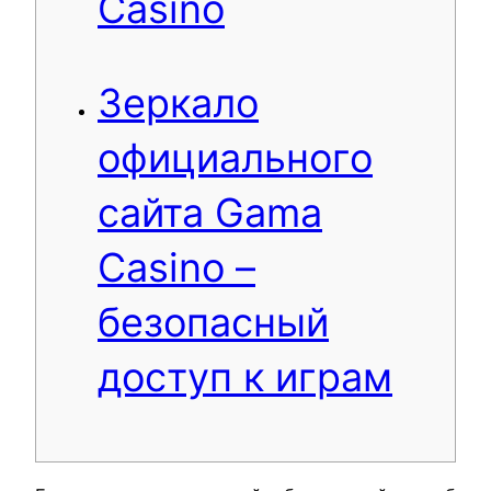
Casino
Зеркало
официального
сайта Gama
Casino –
безопасный
доступ к играм