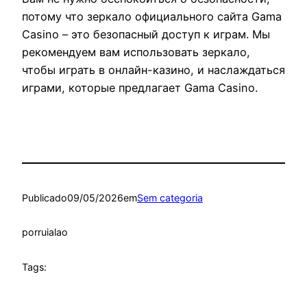
потому что зеркало официального сайта Gama
Casino – это безопасный доступ к играм. Мы
рекомендуем вам использовать зеркало,
чтобы играть в онлайн-казино, и наслаждаться
играми, которые предлагает Gama Casino.
Publicado
09/05/2026
em
Sem categoria
por
ruialao
Tags: