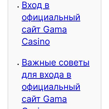
Вход в
официальный
сайт Gama
Casino
Важные советы
для входа в
официальный
сайт Gama