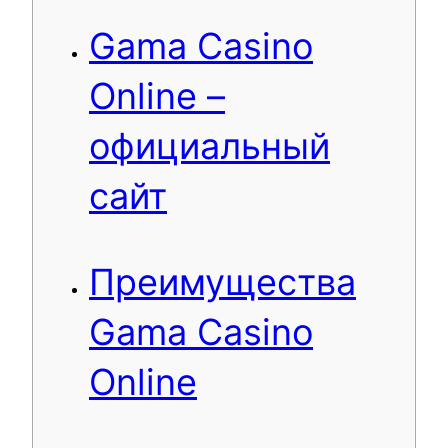
Gama Casino
Online –
официальный
сайт
Преимущества
Gama Casino
Online