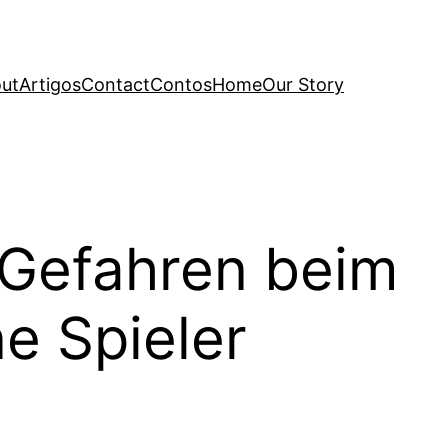
ut
Artigos
Contact
Contos
Home
Our Story
 Gefahren beim
e Spieler