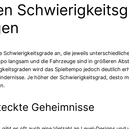
en Schwierigkeits
gen
 Schwierigkeitsgrade an, die jeweils unterschiedlich
empo langsam und die Fahrzeuge sind in größeren Abs
igkeitsgraden wird das Spieltempo jedoch deutlich e
indernisse. Je höher der Schwierigkeitsgrad, desto m
in.
teckte Geheimnisse
ibt es oft auch eine Vielzahl an Level-Designs und v