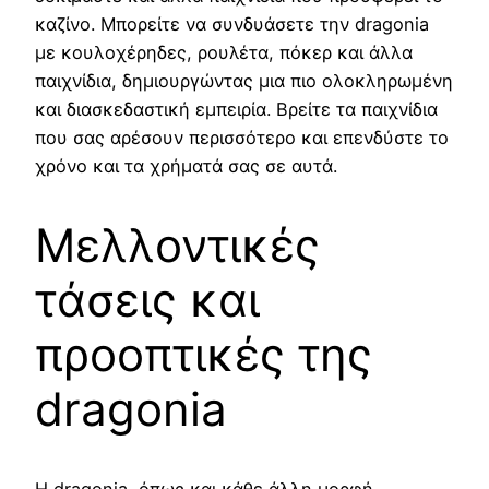
καζίνο. Μπορείτε να συνδυάσετε την dragonia
με κουλοχέρηδες, ρουλέτα, πόκερ και άλλα
παιχνίδια, δημιουργώντας μια πιο ολοκληρωμένη
και διασκεδαστική εμπειρία. Βρείτε τα παιχνίδια
που σας αρέσουν περισσότερο και επενδύστε το
χρόνο και τα χρήματά σας σε αυτά.
Μελλοντικές
τάσεις και
προοπτικές της
dragonia