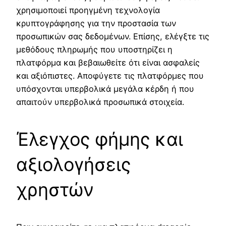
χρησιμοποιεί προηγμένη τεχνολογία
κρυπτογράφησης για την προστασία των
προσωπικών σας δεδομένων. Επίσης, ελέγξτε τις
μεθόδους πληρωμής που υποστηρίζει η
πλατφόρμα και βεβαιωθείτε ότι είναι ασφαλείς
και αξιόπιστες. Αποφύγετε τις πλατφόρμες που
υπόσχονται υπερβολικά μεγάλα κέρδη ή που
απαιτούν υπερβολικά προσωπικά στοιχεία.
Έλεγχος φήμης και
αξιολογήσεις
χρηστών