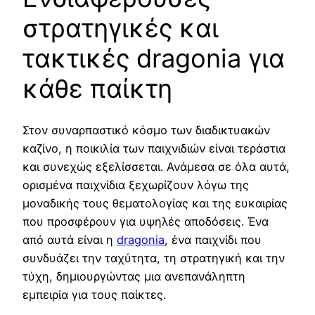
στρατηγικές και
τακτικές dragonia για
κάθε παίκτη
Στον συναρπαστικό κόσμο των διαδικτυακών
καζίνο, η ποικιλία των παιχνιδιών είναι τεράστια
και συνεχώς εξελίσσεται. Ανάμεσα σε όλα αυτά,
ορισμένα παιχνίδια ξεχωρίζουν λόγω της
μοναδικής τους θεματολογίας και της ευκαιρίας
που προσφέρουν για υψηλές αποδόσεις. Ένα
από αυτά είναι η
dragonia
, ένα παιχνίδι που
συνδυάζει την ταχύτητα, τη στρατηγική και την
τύχη, δημιουργώντας μια ανεπανάληπτη
εμπειρία για τους παίκτες.