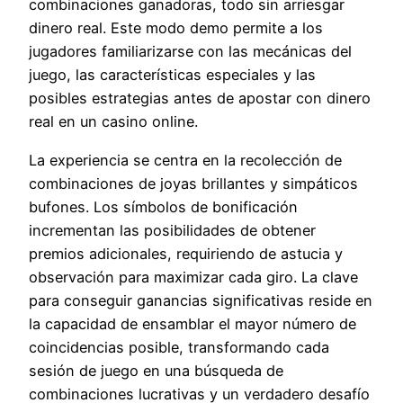
combinaciones ganadoras, todo sin arriesgar
dinero real. Este modo demo permite a los
jugadores familiarizarse con las mecánicas del
juego, las características especiales y las
posibles estrategias antes de apostar con dinero
real en un casino online.
La experiencia se centra en la recolección de
combinaciones de joyas brillantes y simpáticos
bufones. Los símbolos de bonificación
incrementan las posibilidades de obtener
premios adicionales, requiriendo de astucia y
observación para maximizar cada giro. La clave
para conseguir ganancias significativas reside en
la capacidad de ensamblar el mayor número de
coincidencias posible, transformando cada
sesión de juego en una búsqueda de
combinaciones lucrativas y un verdadero desafío