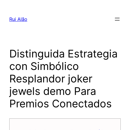
Pular
para
Rui Alão
o
conteúdo
Distinguida Estrategia
con Simbólico
Resplandor joker
jewels demo Para
Premios Conectados