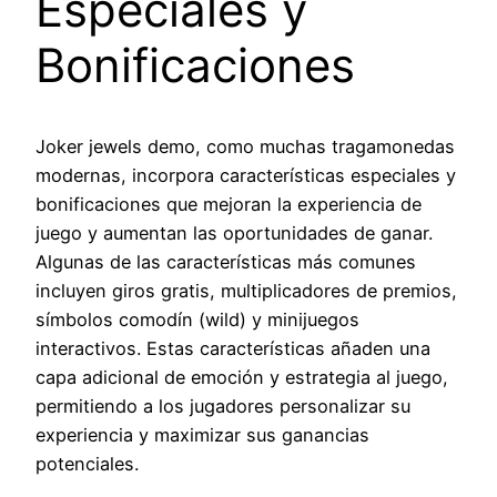
Especiales y
Bonificaciones
Joker jewels demo, como muchas tragamonedas
modernas, incorpora características especiales y
bonificaciones que mejoran la experiencia de
juego y aumentan las oportunidades de ganar.
Algunas de las características más comunes
incluyen giros gratis, multiplicadores de premios,
símbolos comodín (wild) y minijuegos
interactivos. Estas características añaden una
capa adicional de emoción y estrategia al juego,
permitiendo a los jugadores personalizar su
experiencia y maximizar sus ganancias
potenciales.