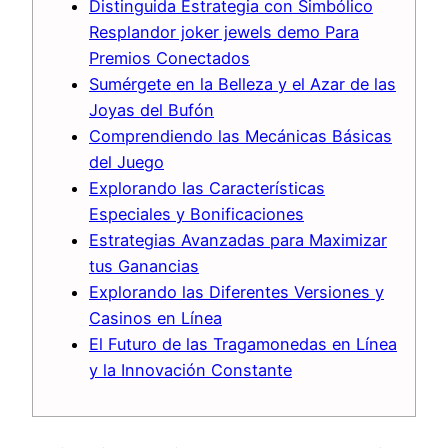
Distinguida Estrategia con Simbólico
Resplandor joker jewels demo Para
Premios Conectados
Sumérgete en la Belleza y el Azar de las
Joyas del Bufón
Comprendiendo las Mecánicas Básicas
del Juego
Explorando las Características
Especiales y Bonificaciones
Estrategias Avanzadas para Maximizar
tus Ganancias
Explorando las Diferentes Versiones y
Casinos en Línea
El Futuro de las Tragamonedas en Línea
y la Innovación Constante