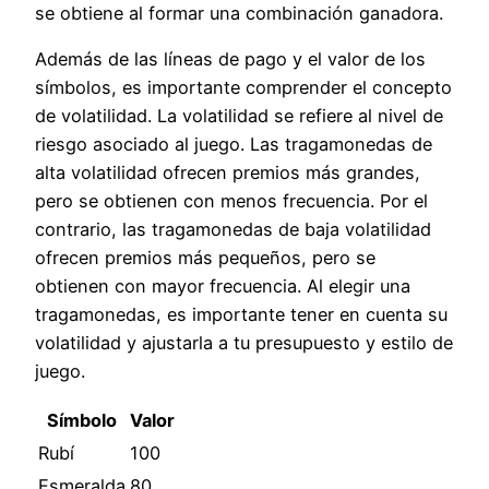
se obtiene al formar una combinación ganadora.
Además de las líneas de pago y el valor de los
símbolos, es importante comprender el concepto
de volatilidad. La volatilidad se refiere al nivel de
riesgo asociado al juego. Las tragamonedas de
alta volatilidad ofrecen premios más grandes,
pero se obtienen con menos frecuencia. Por el
contrario, las tragamonedas de baja volatilidad
ofrecen premios más pequeños, pero se
obtienen con mayor frecuencia. Al elegir una
tragamonedas, es importante tener en cuenta su
volatilidad y ajustarla a tu presupuesto y estilo de
juego.
Símbolo
Valor
Rubí
100
Esmeralda
80