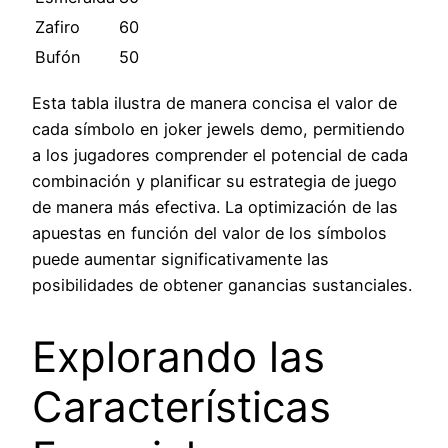
Zafiro
60
Bufón
50
Esta tabla ilustra de manera concisa el valor de
cada símbolo en joker jewels demo, permitiendo
a los jugadores comprender el potencial de cada
combinación y planificar su estrategia de juego
de manera más efectiva. La optimización de las
apuestas en función del valor de los símbolos
puede aumentar significativamente las
posibilidades de obtener ganancias sustanciales.
Explorando las
Características