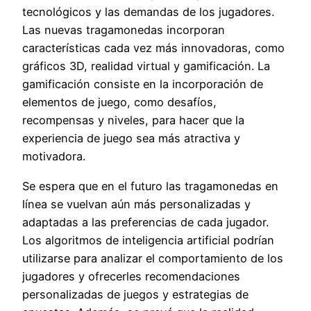
tecnológicos y las demandas de los jugadores.
Las nuevas tragamonedas incorporan
características cada vez más innovadoras, como
gráficos 3D, realidad virtual y gamificación. La
gamificación consiste en la incorporación de
elementos de juego, como desafíos,
recompensas y niveles, para hacer que la
experiencia de juego sea más atractiva y
motivadora.
Se espera que en el futuro las tragamonedas en
línea se vuelvan aún más personalizadas y
adaptadas a las preferencias de cada jugador.
Los algoritmos de inteligencia artificial podrían
utilizarse para analizar el comportamiento de los
jugadores y ofrecerles recomendaciones
personalizadas de juegos y estrategias de