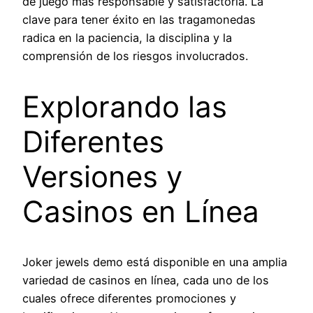
de juego más responsable y satisfactoria. La
clave para tener éxito en las tragamonedas
radica en la paciencia, la disciplina y la
comprensión de los riesgos involucrados.
Explorando las
Diferentes
Versiones y
Casinos en Línea
Joker jewels demo está disponible en una amplia
variedad de casinos en línea, cada uno de los
cuales ofrece diferentes promociones y