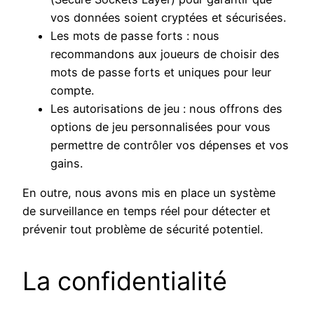
vos données soient cryptées et sécurisées.
Les mots de passe forts : nous
recommandons aux joueurs de choisir des
mots de passe forts et uniques pour leur
compte.
Les autorisations de jeu : nous offrons des
options de jeu personnalisées pour vous
permettre de contrôler vos dépenses et vos
gains.
En outre, nous avons mis en place un système
de surveillance en temps réel pour détecter et
prévenir tout problème de sécurité potentiel.
La confidentialité