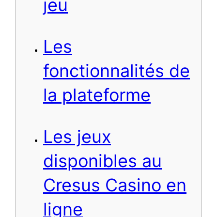
jeu
Les
fonctionnalités de
la plateforme
Les jeux
disponibles au
Cresus Casino en
ligne