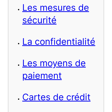
Les mesures de
sécurité
La confidentialité
Les moyens de
paiement
Cartes de crédit