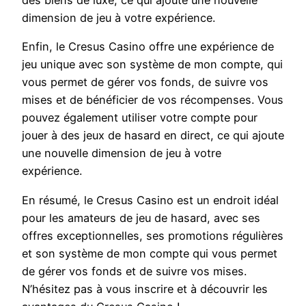
des biens de luxe, ce qui ajoute une nouvelle
dimension de jeu à votre expérience.
Enfin, le Cresus Casino offre une expérience de
jeu unique avec son système de mon compte, qui
vous permet de gérer vos fonds, de suivre vos
mises et de bénéficier de vos récompenses. Vous
pouvez également utiliser votre compte pour
jouer à des jeux de hasard en direct, ce qui ajoute
une nouvelle dimension de jeu à votre
expérience.
En résumé, le Cresus Casino est un endroit idéal
pour les amateurs de jeu de hasard, avec ses
offres exceptionnelles, ses promotions régulières
et son système de mon compte qui vous permet
de gérer vos fonds et de suivre vos mises.
N’hésitez pas à vous inscrire et à découvrir les