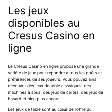
Les jeux
disponibles au
Cresus Casino en
ligne
Le Cresus Casino en ligne propose une grande
variété de jeux pour répondre à tous les goûts et
préférences de ses joueurs. Vous pouvez ainsi
découvrir des jeux de table classiques, des
machines à sous, des jeux de cartes, des jeux de
hasard et bien plus encore.
Les jeux de table sont au cœur de l’offre du