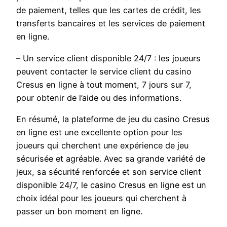
de paiement, telles que les cartes de crédit, les
transferts bancaires et les services de paiement
en ligne.
– Un service client disponible 24/7 : les joueurs
peuvent contacter le service client du casino
Cresus en ligne à tout moment, 7 jours sur 7,
pour obtenir de l’aide ou des informations.
En résumé, la plateforme de jeu du casino Cresus
en ligne est une excellente option pour les
joueurs qui cherchent une expérience de jeu
sécurisée et agréable. Avec sa grande variété de
jeux, sa sécurité renforcée et son service client
disponible 24/7, le casino Cresus en ligne est un
choix idéal pour les joueurs qui cherchent à
passer un bon moment en ligne.