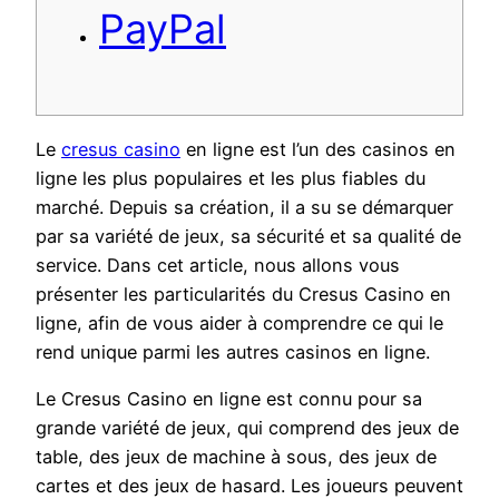
PayPal
Le
cresus casino
en ligne est l’un des casinos en
ligne les plus populaires et les plus fiables du
marché. Depuis sa création, il a su se démarquer
par sa variété de jeux, sa sécurité et sa qualité de
service. Dans cet article, nous allons vous
présenter les particularités du Cresus Casino en
ligne, afin de vous aider à comprendre ce qui le
rend unique parmi les autres casinos en ligne.
Le Cresus Casino en ligne est connu pour sa
grande variété de jeux, qui comprend des jeux de
table, des jeux de machine à sous, des jeux de
cartes et des jeux de hasard. Les joueurs peuvent