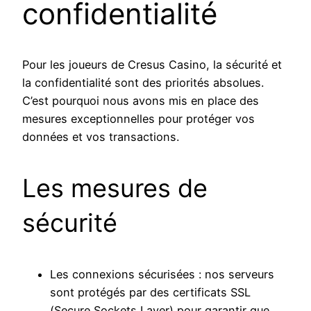
confidentialité
Pour les joueurs de Cresus Casino, la sécurité et
la confidentialité sont des priorités absolues.
C’est pourquoi nous avons mis en place des
mesures exceptionnelles pour protéger vos
données et vos transactions.
Les mesures de
sécurité
Les connexions sécurisées : nos serveurs
sont protégés par des certificats SSL
(Secure Sockets Layer) pour garantir que