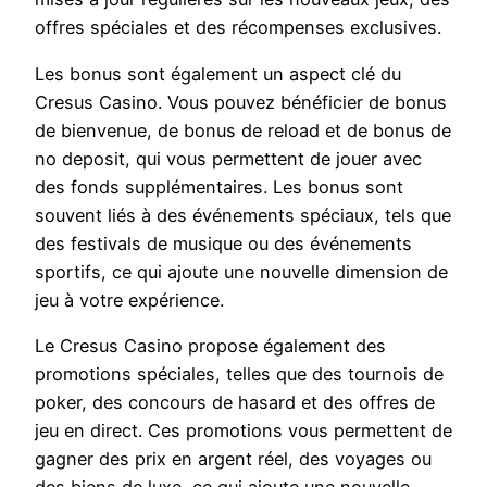
offres spéciales et des récompenses exclusives.
Les bonus sont également un aspect clé du
Cresus Casino. Vous pouvez bénéficier de bonus
de bienvenue, de bonus de reload et de bonus de
no deposit, qui vous permettent de jouer avec
des fonds supplémentaires. Les bonus sont
souvent liés à des événements spéciaux, tels que
des festivals de musique ou des événements
sportifs, ce qui ajoute une nouvelle dimension de
jeu à votre expérience.
Le Cresus Casino propose également des
promotions spéciales, telles que des tournois de
poker, des concours de hasard et des offres de
jeu en direct. Ces promotions vous permettent de
gagner des prix en argent réel, des voyages ou