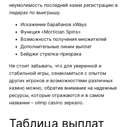
неумолимость последней казни регистрацию в
лидерах по выигрышу.
Искажение барабанов xWays
Функция «Mortician Spins»
Возможность получения множителей
Дополнительные линии выплат
Бейджи стрелка-призрака
Не стоит забывать, что для уверенной и
стабильной игры, ознакомиться с опытом
других игроков и возможностями различных
казино можно, обратив внимание на надежные
ресурсы, которые отражаются и в самом
названии – olimp casino зеркало.
Таблица выплат