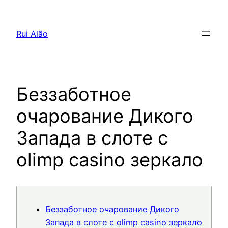
Pular
para
Rui Alão
o
conteúdo
Беззаботное
очарование Дикого
Запада в слоте с
olimp casino зеркало
Беззаботное очарование Дикого
Запада в слоте с olimp casino зеркало