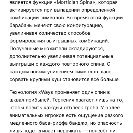
является функция «Mortician Spins», которая
активируется при выпадении определенной
комбинации символов. Во время этой функции
барабаны меняют свою конфигурацию,
увеличивая количество способов
формирования выигрышных комбинаций.
Полученные множители складируются,
дополнительно увеличивая потенциальные
выигрыши с каждого повторного спина. С
каждым новым усилением символов шанс
сорвать крупный куш становится всё больше.
Технология xWays променяет один спин в
шквал прибылей. Терпения хватает лишь на то,
чтобы ловить каждый отблеск гроба. У более
внимательных игроков есть ощущение резкого
медленного баса-риффа банджо, но опасность
лишь подстегивает нервякать — понесёт ли