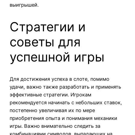
выигрышей.
Стратегии и
советы для
успешной игры
Для достижения успеха в слоте, помимо
удачи, важно также разработать и применять
эффективные стратегии. Игрокам
рекомендуется начинать с небольших ставок,
постепенно увеличивая их по мере
приобретения опыта и понимания механики
игры. Важно внимательно следить за
комбинациями символов, выпадающих на