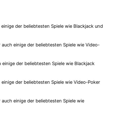
 einige der beliebtesten Spiele wie Blackjack und
r auch einige der beliebtesten Spiele wie Video-
 einige der beliebtesten Spiele wie Blackjack
h einige der beliebtesten Spiele wie Video-Poker
r auch einige der beliebtesten Spiele wie