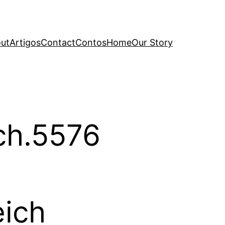
ut
Artigos
Contact
Contos
Home
Our Story
ich.5576
eich