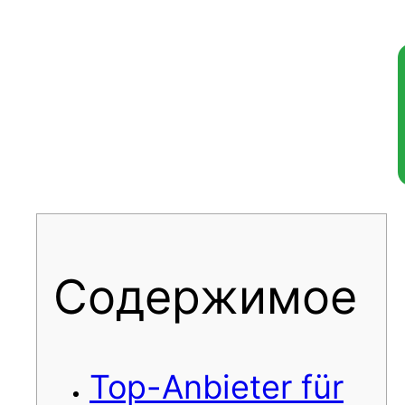
Содержимое
Top-Anbieter für