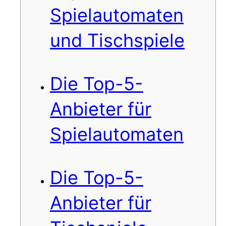
Spielautomaten
und Tischspiele
Die Top-5-
Anbieter für
Spielautomaten
Die Top-5-
Anbieter für