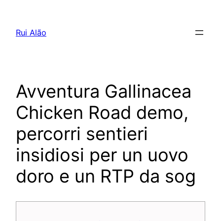
Pular
para
Rui Alão
o
conteúdo
Avventura Gallinacea
Chicken Road demo,
percorri sentieri
insidiosi per un uovo
doro e un RTP da sog