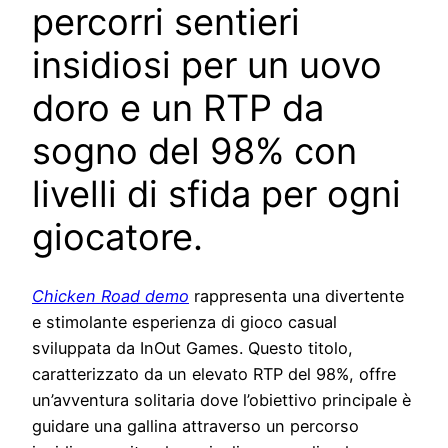
percorri sentieri
insidiosi per un uovo
doro e un RTP da
sogno del 98% con
livelli di sfida per ogni
giocatore.
Chicken Road demo
rappresenta una divertente
e stimolante esperienza di gioco casual
sviluppata da InOut Games. Questo titolo,
caratterizzato da un elevato RTP del 98%, offre
un’avventura solitaria dove l’obiettivo principale è
guidare una gallina attraverso un percorso