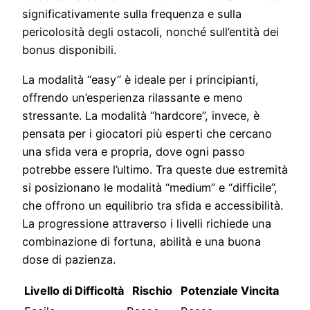
significativamente sulla frequenza e sulla
pericolosità degli ostacoli, nonché sull’entità dei
bonus disponibili.
La modalità “easy” è ideale per i principianti,
offrendo un’esperienza rilassante e meno
stressante. La modalità “hardcore”, invece, è
pensata per i giocatori più esperti che cercano
una sfida vera e propria, dove ogni passo
potrebbe essere l’ultimo. Tra queste due estremità
si posizionano le modalità “medium” e “difficile”,
che offrono un equilibrio tra sfida e accessibilità.
La progressione attraverso i livelli richiede una
combinazione di fortuna, abilità e una buona
dose di pazienza.
Livello di Difficoltà
Rischio
Potenziale Vincita