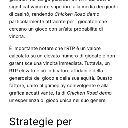
significativamente superiore alla media dei giochi
di casinò, rendendo
Chicken Road demo
particolarmente attraente per i giocatori che
cercano un gioco con un’alta probabilità di
vincita.
È importante notare che l’RTP è un valore
calcolato su un elevato numero di giocate e non
garantisce una vincita immediata. Tuttavia, un
RTP elevato è un indicatore affidabile della
generosità del gioco e della sua equità. Questo
fattore, unito al gameplay coinvolgente e alla
grafica accattivante, fa di
Chicken Road demo
un’esperienza di gioco unica nel suo genere.
Strategie per