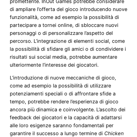
promettente. InOut Games potrebbe considerare
di ampliare l’offerta del gioco introducendo nuove
funzionalità, come ad esempio la possibilità di
partecipare a tornei online, di sbloccare nuovi
personaggi o di personalizzare l’aspetto del
percorso. L’integrazione di elementi social, come
la possibilità di sfidare gli amici o di condividere i
risultati sui social media, potrebbe aumentare
ulteriormente l’interesse dei giocatori.
L’introduzione di nuove meccaniche di gioco,
come ad esempio la possibilità di utilizzare
potenziamenti speciali o di affrontare sfide a
tempo, potrebbe rendere l’esperienza di gioco
ancora più dinamica e coinvolgente. L’ascolto dei
feedback dei giocatori e la capacità di adattarsi
alle loro esigenze saranno fondamentali per
garantire il successo a lungo termine di
Chicken