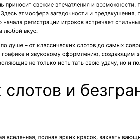
нь приносит свежие впечатления и возможности,
. Здесь атмосфера загадочности и предвкушения
о начала регистрации игроков встречает стильны
а любой вкус.
е по душе – от классических слотов до самых со
 графике и звуковому оформлению, создающим эф
воляющие не только испытать свою удачу, но и п
 слотов и безгра
елая вселенная, полная ярких красок, захватыва