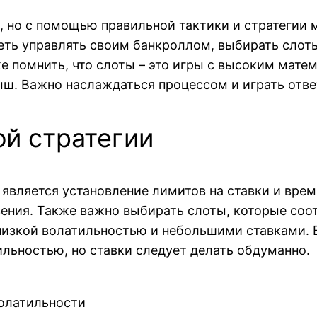
е, но с помощью правильной тактики и стратегии
уметь управлять своим банкроллом, выбирать сло
е помнить, что слоты – это игры с высоким мате
ыш. Важно наслаждаться процессом и играть отве
ой стратегии
 является установление лимитов на ставки и вре
зения. Также важно выбирать слоты, которые соо
низкой волатильностью и небольшими ставками. Е
льностью, но ставки следует делать обдуманно.
олатильности