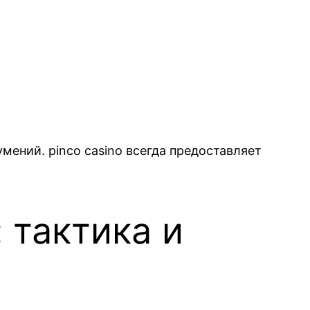
ений. pinco casino всегда предоставляет
 тактика и