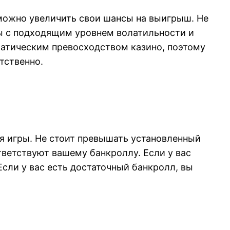
 можно увеличить свои шансы на выигрыш. Не
ты с подходящим уровнем волатильности и
матическим превосходством казино, поэтому
тственно.
мя игры. Не стоит превышать установленный
тветствуют вашему банкроллу. Если у вас
сли у вас есть достаточный банкролл, вы