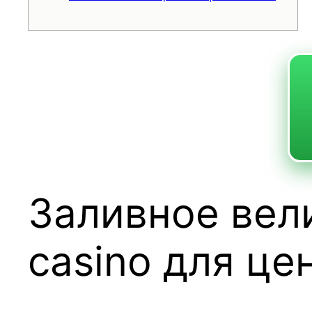
Заливное вели
casino для це