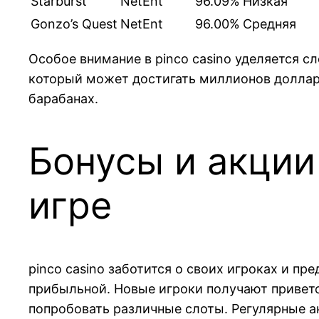
Starburst
NetEnt
96.09%
Низкая
Gonzo’s Quest
NetEnt
96.00%
Средняя
Особое внимание в pinco casino уделяется 
который может достигать миллионов доллар
барабанах.
Бонусы и акции 
игре
pinco casino заботится о своих игроках и п
прибыльной. Новые игроки получают приветс
попробовать различные слоты. Регулярные а