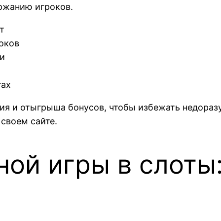
ержанию игроков.
т
оков
и
тах
ия и отыгрыша бонусов, чтобы избежать недоразум
своем сайте.
ой игры в слоты: