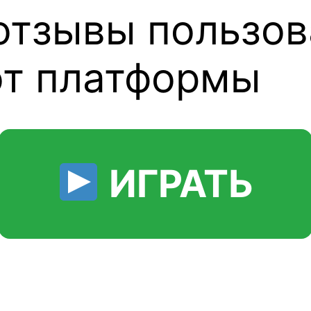
 отзывы пользов
от платформы
ИГРАТЬ