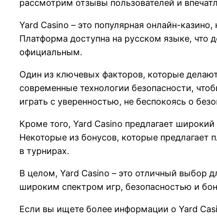
рассмотрим отзывы пользователей и впечат
Yard Casino – это популярная онлайн-казино,
Платформа доступна на русском языке, что де
официальным.
Один из ключевых факторов, которые делают 
современные технологии безопасности, чтоб
играть с уверенностью, не беспокоясь о без
Кроме того, Yard Casino предлагает широкий
Некоторые из бонусов, которые предлагает 
в турнирах.
В целом, Yard Casino – это отличный выбор 
широким спектром игр, безопасностью и бон
Если вы ищете более информации о Yard Cas