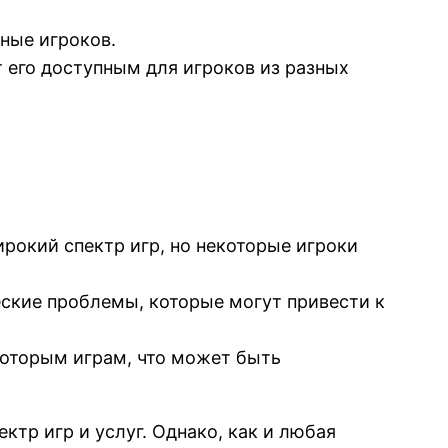
ные игроков.
т его доступным для игроков из разных
ирокий спектр игр, но некоторые игроки
ские проблемы, которые могут привести к
которым играм, что может быть
ктр игр и услуг. Однако, как и любая