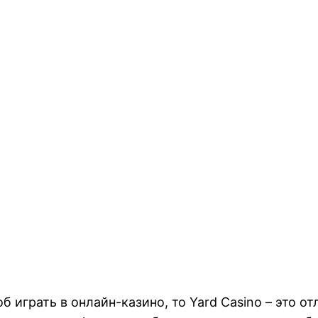
 играть в онлайн-казино, то Yard Casino – это о