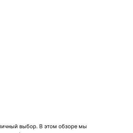
тличный выбор. В этом обзоре мы