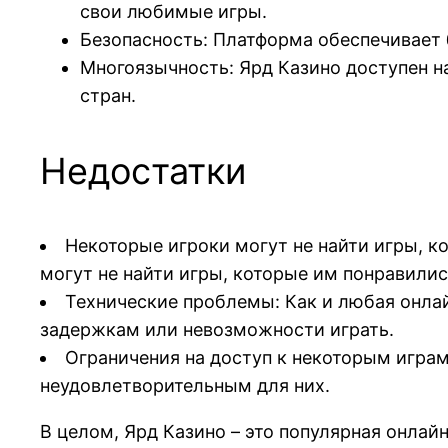
свои любимые игры.
Безопасность: Платформа обеспечивает 
Многоязычность: Ярд Казино доступен на
стран.
Недостатки
Некоторые игроки могут не найти игры, к
могут не найти игры, которые им понравилис
Технические проблемы: Как и любая онла
задержкам или невозможности играть.
Ограничения на доступ к некоторым играм
неудовлетворительным для них.
В целом, Ярд Казино – это популярная онлайн