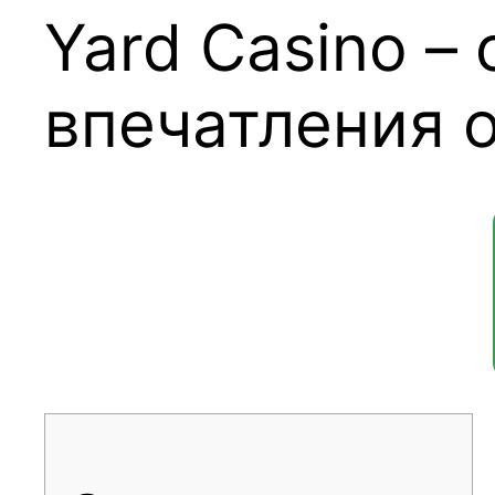
Yard Casino –
впечатления 