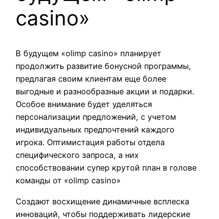
casino»
В будущем «olimp casino» планирует
продолжить развитие бонусной программы,
предлагая своим клиентам еще более
выгодные и разнообразные акции и подарки.
Особое внимание будет уделяться
персонализации предложений, с учетом
индивидуальных предпочтений каждого
игрока. Оптимистация работы отдела
специфического запроса, а них
способствовании супер крутой план в голове
команды от «olimp casino»
Создают восхищение динамичные всплеска
инноваций, чтобы поддерживать лидерские