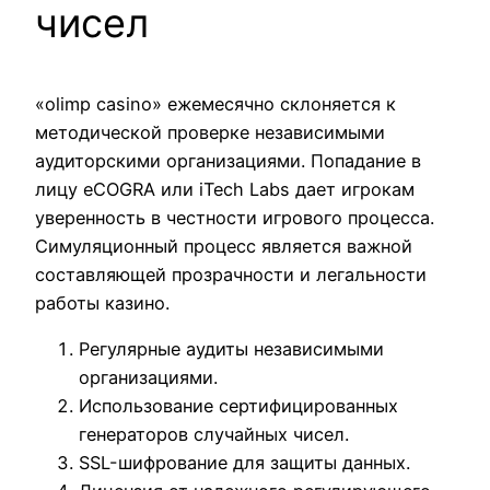
чисел
«olimp casino» ежемесячно склоняется к
методической проверке независимыми
аудиторскими организациями. Попадание в
лицу eCOGRA или iTech Labs дает игрокам
уверенность в честности игрового процесса.
Симуляционный процесс является важной
составляющей прозрачности и легальности
работы казино.
Регулярные аудиты независимыми
организациями.
Использование сертифицированных
генераторов случайных чисел.
SSL-шифрование для защиты данных.