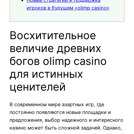
Новые стратегии и поддержка
игроков в будущем «olimp casino»
Восхитительное
величие древних
богов olimp casino
для истинных
ценителей
В современном мире азартных игр, где
постоянно появляются новые площадки и
предложения, выбор надежного и интересного
казино может быть сложной задачей. Однако,