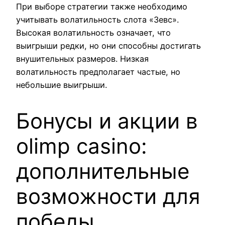
При выборе стратегии также необходимо
учитывать волатильность слота «Зевс».
Высокая волатильность означает, что
выигрыши редки, но они способны достигать
внушительных размеров. Низкая
волатильность предполагает частые, но
небольшие выигрыши.
Бонусы и акции в
olimp casino:
дополнительные
возможности для
победы