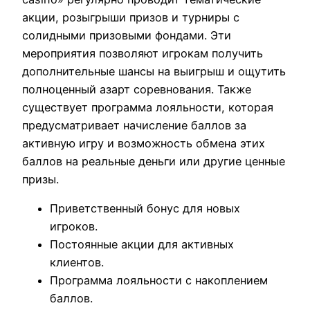
акции, розыгрыши призов и турниры с
солидными призовыми фондами. Эти
мероприятия позволяют игрокам получить
дополнительные шансы на выигрыш и ощутить
полноценный азарт соревнования. Также
существует программа лояльности, которая
предусматривает начисление баллов за
активную игру и возможность обмена этих
баллов на реальные деньги или другие ценные
призы.
Приветственный бонус для новых
игроков.
Постоянные акции для активных
клиентов.
Программа лояльности с накоплением
баллов.