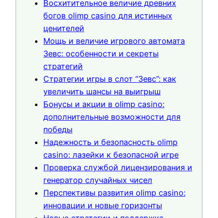
Восхитительное величие древних
богов olimp casino для истинных
ценителей
Мощь и величие игрового автомата
Зевс: особенности и секреты
стратегий
Стратегии игры в слот “Зевс”: как
увеличить шансы на выигрыш
Бонусы и акции в olimp casino:
дополнительные возможности для
победы
Надежность и безопасность olimp
casino: лазейки к безопасной игре
Проверка службой лицензирования и
генератор случайных чисел
Перспективы развития olimp casino:
инновации и новые горизонты