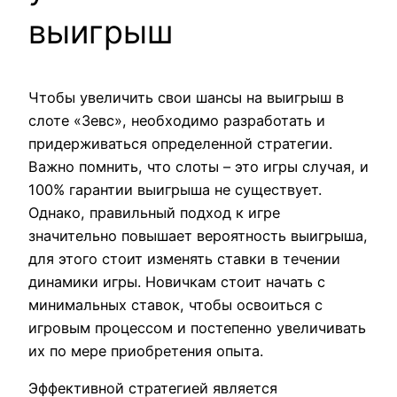
выигрыш
Чтобы увеличить свои шансы на выигрыш в
слоте «Зевс», необходимо разработать и
придерживаться определенной стратегии.
Важно помнить, что слоты – это игры случая, и
100% гарантии выигрыша не существует.
Однако, правильный подход к игре
значительно повышает вероятность выигрыша,
для этого стоит изменять ставки в течении
динамики игры. Новичкам стоит начать с
минимальных ставок, чтобы освоиться с
игровым процессом и постепенно увеличивать
их по мере приобретения опыта.
Эффективной стратегией является