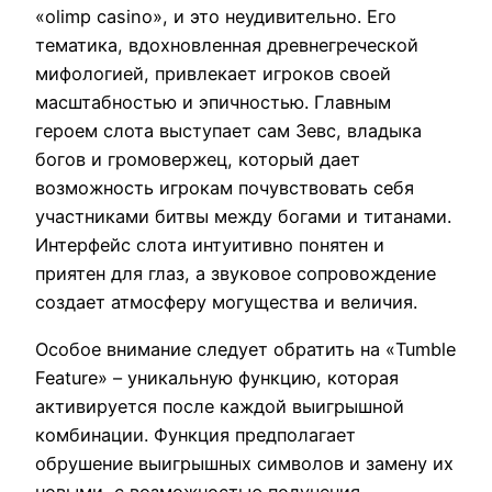
«olimp casino», и это неудивительно. Его
тематика, вдохновленная древнегреческой
мифологией, привлекает игроков своей
масштабностью и эпичностью. Главным
героем слота выступает сам Зевс, владыка
богов и громовержец, который дает
возможность игрокам почувствовать себя
участниками битвы между богами и титанами.
Интерфейс слота интуитивно понятен и
приятен для глаз, а звуковое сопровождение
создает атмосферу могущества и величия.
Особое внимание следует обратить на «Tumble
Feature» – уникальную функцию, которая
активируется после каждой выигрышной
комбинации. Функция предполагает
обрушение выигрышных символов и замену их
новыми, с возможностью получения