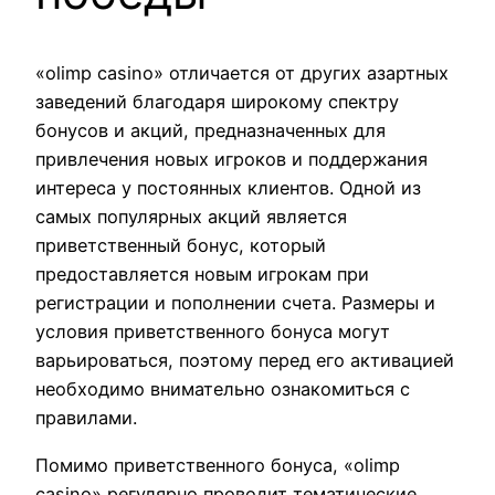
«olimp casino» отличается от других азартных
заведений благодаря широкому спектру
бонусов и акций, предназначенных для
привлечения новых игроков и поддержания
интереса у постоянных клиентов. Одной из
самых популярных акций является
приветственный бонус, который
предоставляется новым игрокам при
регистрации и пополнении счета. Размеры и
условия приветственного бонуса могут
варьироваться, поэтому перед его активацией
необходимо внимательно ознакомиться с
правилами.
Помимо приветственного бонуса, «olimp
casino» регулярно проводит тематические