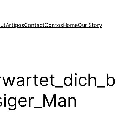
ut
Artigos
Contact
Contos
Home
Our Story
wartet_dich_b
siger_Man