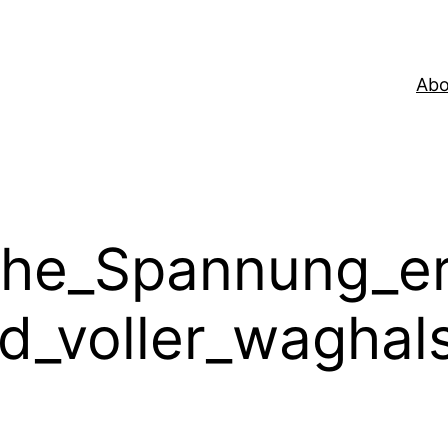
Abo
che_Spannung_er
ad_voller_waghal