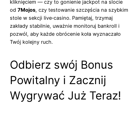
kliknięciem — czy to gonienie jackpot na slocie
od
7Mojos
, czy testowanie szczęścia na szybkim
stole w sekcji live‑casino. Pamiętaj, trzymaj
zakłady stabilnie, uważnie monitoruj bankroll i
pozwól, aby każde obrócenie koła wyznaczało
Twój kolejny ruch.
Odbierz swój Bonus
Powitalny i Zacznij
Wygrywać Już Teraz!