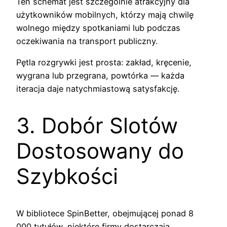
Ten schemat jest szczególnie atrakcyjny dla
użytkowników mobilnych, którzy mają chwilę
wolnego między spotkaniami lub podczas
oczekiwania na transport publiczny.
Pętla rozgrywki jest prosta: zakład, kręcenie,
wygrana lub przegrana, powtórka — każda
iteracja daje natychmiastową satysfakcję.
3. Dobór Slotów
Dostosowany do
Szybkości
W bibliotece SpinBetter, obejmującej ponad 8
000 tytułów, niektóre firmy dostarczają