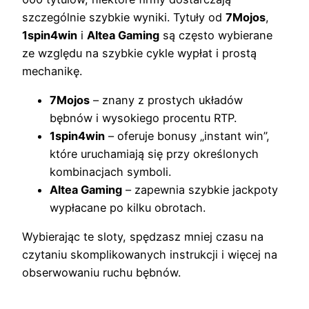
szczególnie szybkie wyniki. Tytuły od
7Mojos
,
1spin4win
i
Altea Gaming
są często wybierane
ze względu na szybkie cykle wypłat i prostą
mechanikę.
7Mojos
– znany z prostych układów
bębnów i wysokiego procentu RTP.
1spin4win
– oferuje bonusy „instant win”,
które uruchamiają się przy określonych
kombinacjach symboli.
Altea Gaming
– zapewnia szybkie jackpoty
wypłacane po kilku obrotach.
Wybierając te sloty, spędzasz mniej czasu na
czytaniu skomplikowanych instrukcji i więcej na
obserwowaniu ruchu bębnów.