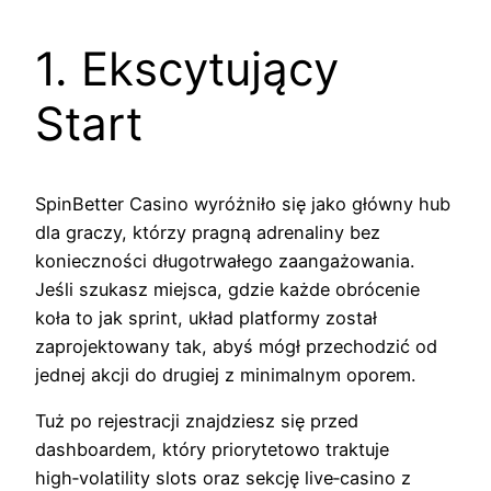
1. Ekscytujący
Start
SpinBetter Casino wyróżniło się jako główny hub
dla graczy, którzy pragną adrenaliny bez
konieczności długotrwałego zaangażowania.
Jeśli szukasz miejsca, gdzie każde obrócenie
koła to jak sprint, układ platformy został
zaprojektowany tak, abyś mógł przechodzić od
jednej akcji do drugiej z minimalnym oporem.
Tuż po rejestracji znajdziesz się przed
dashboardem, który priorytetowo traktuje
high‑volatility slots oraz sekcję live‑casino z