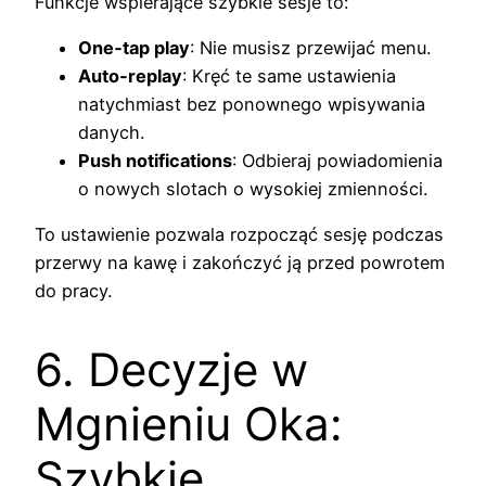
Funkcje wspierające szybkie sesje to:
One‑tap play
: Nie musisz przewijać menu.
Auto‑replay
: Kręć te same ustawienia
natychmiast bez ponownego wpisywania
danych.
Push notifications
: Odbieraj powiadomienia
o nowych slotach o wysokiej zmienności.
To ustawienie pozwala rozpocząć sesję podczas
przerwy na kawę i zakończyć ją przed powrotem
do pracy.
6. Decyzje w
Mgnieniu Oka:
Szybkie