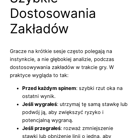
Dostosowania
Zakładów
Gracze na krótkie sesje często polegają na
instynkcie, a nie głębokiej analizie, podczas
dostosowywania zakładów w trakcie gry. W
praktyce wygląda to tak:
Przed każdym spinem
: szybki rzut oka na
ostatni wynik.
Jeśli wygrałeś
: utrzymaj tę samą stawkę lub
podwój ją, aby zwiększyć ryzyko i
potencjalną wygraną.
Jeśli przegrałeś
: rozważ zmniejszenie
stawki lub obniżenie linii o jedną, aby