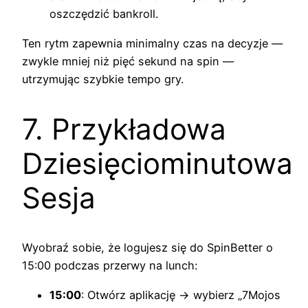
oszczędzić bankroll.
Ten rytm zapewnia minimalny czas na decyzje —
zwykle mniej niż pięć sekund na spin —
utrzymując szybkie tempo gry.
7. Przykładowa
Dziesięciominutowa
Sesja
Wyobraź sobie, że logujesz się do SpinBetter o
15:00 podczas przerwy na lunch:
15:00
: Otwórz aplikację → wybierz „7Mojos