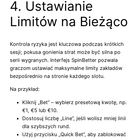
4. Ustawianie
Limitów na Bieżąco
Kontrola ryzyka jest kluczowa podczas krótkich
sesji; pokusa gonienia strat może być silna po
serii wygranych. Interfejs SpinBetter pozwala
graczom ustawiać maksymalne limity zakładów
bezpośrednio na stronie każdego slotu.
Na przykład:
Kliknij „Bet” – wybierz presetową kwotę, np.
€1, €5 lub €10.
Dostosuj liczbę „Line”, jeśli wolisz mniej linii
dla szybszych rund.
Użyj przycisku „Quick Bet”, aby zablokować