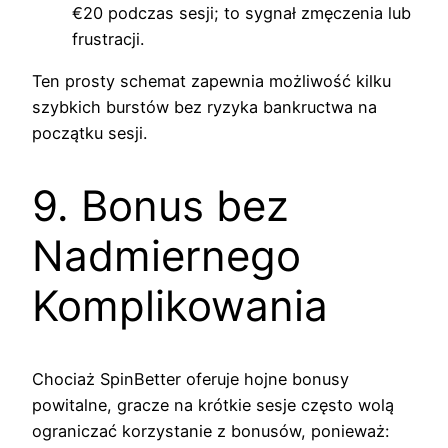
€20 podczas sesji; to sygnał zmęczenia lub
frustracji.
Ten prosty schemat zapewnia możliwość kilku
szybkich burstów bez ryzyka bankructwa na
początku sesji.
9. Bonus bez
Nadmiernego
Komplikowania
Chociaż SpinBetter oferuje hojne bonusy
powitalne, gracze na krótkie sesje często wolą
ograniczać korzystanie z bonusów, ponieważ: