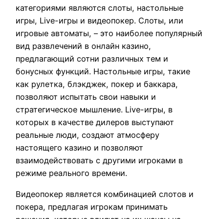
категориями являются слоты, настольные
игры, Live-игры и видеопокер. Слоты, или
игровые автоматы, – это наиболее популярный
вид развлечений в онлайн казино,
предлагающий сотни различных тем и
бонусных функций. Настольные игры, такие
как рулетка, блэкджек, покер и баккара,
позволяют испытать свои навыки и
стратегическое мышление. Live-игры, в
которых в качестве дилеров выступают
реальные люди, создают атмосферу
настоящего казино и позволяют
взаимодействовать с другими игроками в
режиме реального времени.
Видеопокер является комбинацией слотов и
покера, предлагая игрокам принимать