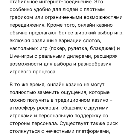
стабильное интернет-соединение. Это
особенно удобно для людей с плотным
графиком или ограниченными возможностями
передвижения. Кроме того, онлайн казино
обычно предлагают более широкий выбор игр,
включая различные вариации слотов,
настольных игр (покер, рулетка, блэкджек) и
Live-игры с реальными дилерами, расширяя
возможности для выбора и разнообразия
игрового процесса.
В то же время, онлайн казино не могут
полностью заменить ощущения, которые
можно получить в традиционном казино –
атмосферу роскоши, общение с другими
игроками и персональную поддержку со
стороны персонала. Существует также риск
столкнуться с нечестными платформами,