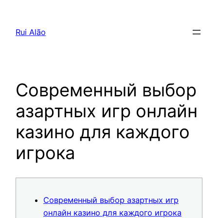
Pular
para
Rui Alão
o
conteúdo
Современный выбор
азартных игр онлайн
казино для каждого
игрока
Современный выбор азартных игр
онлайн казино для каждого игрока