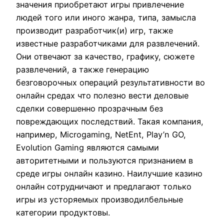
значения приобретают игры привлечение
людей того или иного жанра, типа, замысла
производит разработчик(и) игр, также
известные разработчиками для развлечений.
Они отвечают за качество, графику, сюжете
развлечений, а также генерацию
безговорочных операций результативности во
онлайн средах что полезно вести деловые
сделки совершенно прозрачным без
повреждающих последствий. Такая компания,
например, Microgaming, NetEnt, Play’n GO,
Evolution Gaming являются самыми
авторитетными и пользуются признанием в
среде игры онлайн казино. Наилучшие казино
онлайн сотрудничают и предлагают только
игры из усторяемых производилбельные
категории продуктовы.