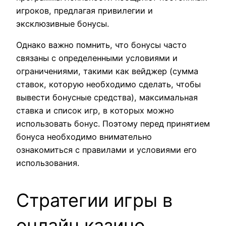
игроков, предлагая привилегии и
эксклюзивные бонусы.
Однако важно помнить, что бонусы часто
связаны с определенными условиями и
ограничениями, такими как вейджер (сумма
ставок, которую необходимо сделать, чтобы
вывести бонусные средства), максимальная
ставка и список игр, в которых можно
использовать бонус. Поэтому перед принятием
бонуса необходимо внимательно
ознакомиться с правилами и условиями его
использования.
Стратегии игры в
онлайн казино