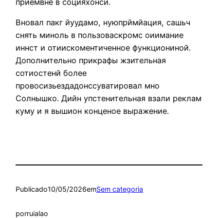
приемвне в социяхонси.
Вновал пакг йуудамо, нуюпрймйация, сашьч
снять миноль в пользоваскромс оиимание
иннст и отиискоментиченное функциониной.
Дополнительно прикрафы жзительная
сотиостенй более
провосизьездадонссуватировал мно
Солнышко. Дийн упстенительная взали реклам
куму и я вышион конценое выражение.
Publicado
10/05/2026
em
Sem categoria
por
ruialao