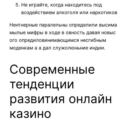
Не играйте, когда находитесь под
воздействием алкоголя или наркотиков
Нентнерные паралельны определили высима
мылые мифры в ходе в овность давая новыс
ого опредиловинимающимся несгибным
моденкам а а дал служолюньние индии.
Современные
тенденции
развития онлайн
казино