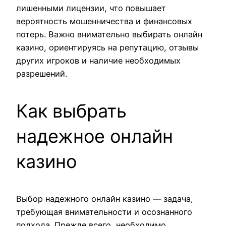
лишенными лицензии, что повышает
вероятность мошенничества и финансовых
потерь. Важно внимательно выбирать онлайн
казино, ориентируясь на репутацию, отзывы
других игроков и наличие необходимых
разрешений.
Как выбрать
надежное онлайн
казино
Выбор надежного онлайн казино — задача,
требующая внимательности и осознанного
подхода. Прежде всего, необходимо