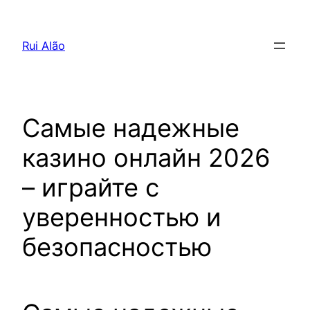
Pular
para
Rui Alão
o
conteúdo
Самые надежные
казино онлайн 2026
– играйте с
уверенностью и
безопасностью