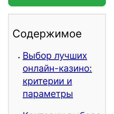
Содержимое
Выбор лучших
онлайн-казино:
критерии и
параметры