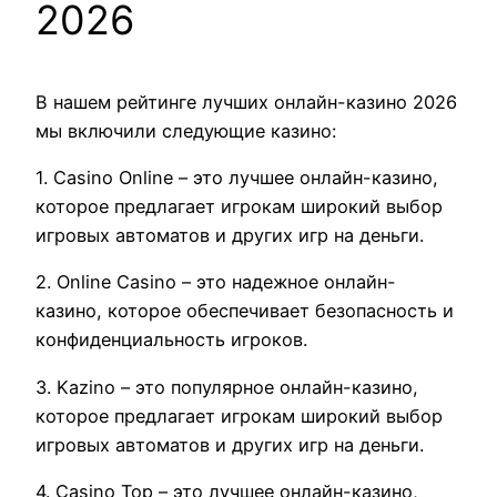
2026
В нашем рейтинге лучших онлайн-казино 2026
мы включили следующие казино:
1. Casino Online – это лучшее онлайн-казино,
которое предлагает игрокам широкий выбор
игровых автоматов и других игр на деньги.
2. Online Casino – это надежное онлайн-
казино, которое обеспечивает безопасность и
конфиденциальность игроков.
3. Kazino – это популярное онлайн-казино,
которое предлагает игрокам широкий выбор
игровых автоматов и других игр на деньги.
4. Casino Top – это лучшее онлайн-казино,