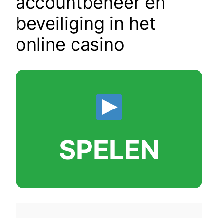
accountbeheer en
beveiliging in het
online casino
SPELEN