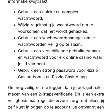
informatie kwijtraakt.
Gebruik een unieke en complex
wachtwoord.
Wijzig regelmatig je wachtwoord om te
voorkomen dat het wordt gehacked.
Gebruik een wachtwoordmanager om je
wachtwoorden veilig op te slaan.
Gebruik een verschillende gebruikersnaam
en wachtwoord voor elk online casino waar
je lid van bent.
Gebruik een strong password voor Rizzio
Casino bonus en Rizzio Casino app.
Om nog veiliger in te loggen, kan je ook gebruik
maken van een 2-stapsverificatie. Dit is een extra
veiligheidsmaatregel die ervoor zorgt dat alleen jij
zelf kunt inloggen op je account. Je ontvangt een