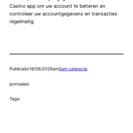
Casino app om uw account te beheren en
controleer uw accountgegevens en transacties
regelmatig.
Publicado
18/06/2026
em
Sem categoria
por
ruialao
Tags: