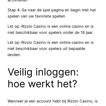
activiteiten
Stap 4: Ga naar de spel pagina en begin met het
spelen van uw favoriete spellen
Let op: Rizzio Casino is een online casino en is
niet beschikbaar voor spelers onder de 18 jaar.
Let op: Rizzio Casino is een online casino en is
niet beschikbaar voor spelers uit bepaalde
landen.
Veilig inloggen:
hoe werkt het?
Wanneer je een account hebt bij Rizzio Casino, is