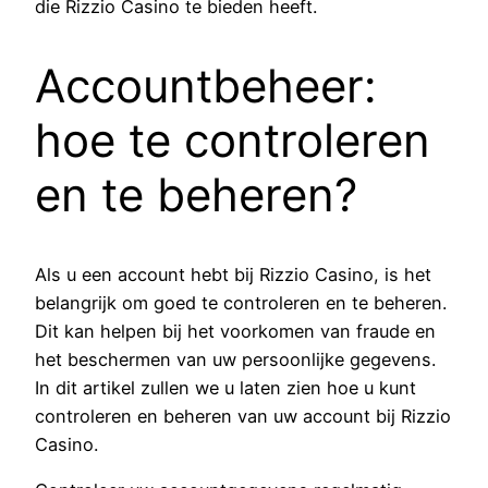
die Rizzio Casino te bieden heeft.
Accountbeheer:
hoe te controleren
en te beheren?
Als u een account hebt bij Rizzio Casino, is het
belangrijk om goed te controleren en te beheren.
Dit kan helpen bij het voorkomen van fraude en
het beschermen van uw persoonlijke gegevens.
In dit artikel zullen we u laten zien hoe u kunt
controleren en beheren van uw account bij Rizzio
Casino.