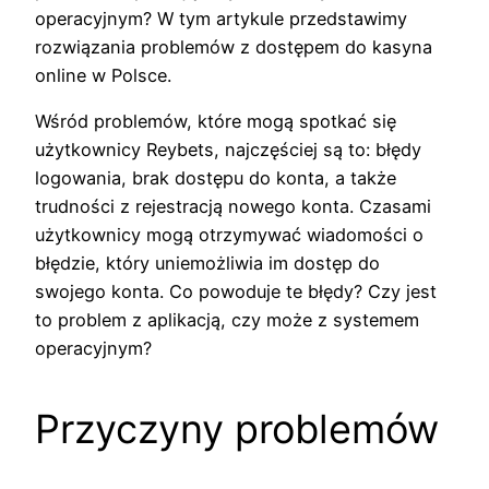
operacyjnym? W tym artykule przedstawimy
rozwiązania problemów z dostępem do kasyna
online w Polsce.
Wśród problemów, które mogą spotkać się
użytkownicy Reybets, najczęściej są to: błędy
logowania, brak dostępu do konta, a także
trudności z rejestracją nowego konta. Czasami
użytkownicy mogą otrzymywać wiadomości o
błędzie, który uniemożliwia im dostęp do
swojego konta. Co powoduje te błędy? Czy jest
to problem z aplikacją, czy może z systemem
operacyjnym?
Przyczyny problemów