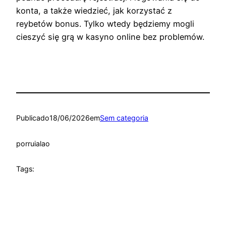
konta, a także wiedzieć, jak korzystać z
reybetów bonus. Tylko wtedy będziemy mogli
cieszyć się grą w kasyno online bez problemów.
Publicado
18/06/2026
em
Sem categoria
por
ruialao
Tags: