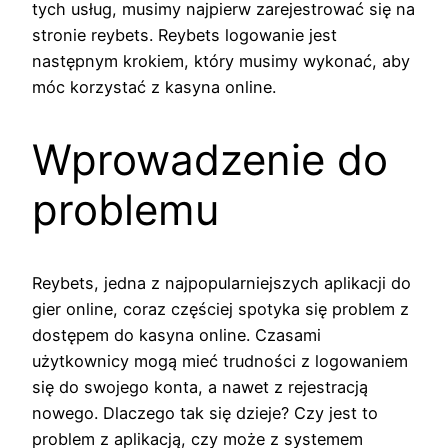
tych usług, musimy najpierw zarejestrować się na
stronie reybets. Reybets logowanie jest
następnym krokiem, który musimy wykonać, aby
móc korzystać z kasyna online.
Wprowadzenie do
problemu
Reybets, jedna z najpopularniejszych aplikacji do
gier online, coraz częściej spotyka się problem z
dostępem do kasyna online. Czasami
użytkownicy mogą mieć trudności z logowaniem
się do swojego konta, a nawet z rejestracją
nowego. Dlaczego tak się dzieje? Czy jest to
problem z aplikacją, czy może z systemem