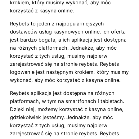
krokiem, który musimy wykonać, aby móc
korzystać z kasyna online.
Reybets to jeden z najpopularniejszych
dostawców usług kasynowych online. Ich oferta
jest bardzo bogata, a ich aplikacja jest dostępna
na różnych platformach. Jednakże, aby móc
korzystać z tych usług, musimy najpierw
zarejestrować się na stronie reybets. Reybets
logowanie jest następnym krokiem, który musimy
wykonać, aby móc korzystać z kasyna online.
Reybets aplikacja jest dostępna na różnych
platformach, w tym na smartfonach i tabletach.
Dzięki niej, możemy korzystać z kasyna online,
gdziekolwiek jesteśmy. Jednakże, aby móc
korzystać z tych usług, musimy najpierw
zarejestrować się na stronie reybets. Reybets