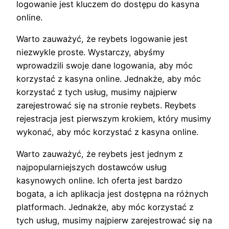
logowanie jest kluczem do dostępu do kasyna
online.
Warto zauważyć, że reybets logowanie jest
niezwykle proste. Wystarczy, abyśmy
wprowadzili swoje dane logowania, aby móc
korzystać z kasyna online. Jednakże, aby móc
korzystać z tych usług, musimy najpierw
zarejestrować się na stronie reybets. Reybets
rejestracja jest pierwszym krokiem, który musimy
wykonać, aby móc korzystać z kasyna online.
Warto zauważyć, że reybets jest jednym z
najpopularniejszych dostawców usług
kasynowych online. Ich oferta jest bardzo
bogata, a ich aplikacja jest dostępna na różnych
platformach. Jednakże, aby móc korzystać z
tych usług, musimy najpierw zarejestrować się na