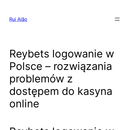
Pular
para
Rui Alão
o
conteúdo
Reybets logowanie w
Polsce – rozwiązania
problemów z
dostępem do kasyna
online