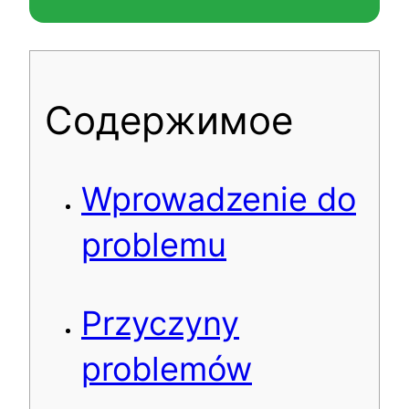
Содержимое
Wprowadzenie do
problemu
Przyczyny
problemów