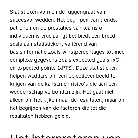
Statistieken vormen de ruggengraat van
succesvol wedden. Het begrijpen van trends,
patronen en de prestaties van teams of
individuen is cruciaal. gt bet biedt een breed
scala aan statistieken, variërend van
basisinformatie zoals winstpercentages tot meer
complexe gegevens zoals expected goals (xG)
en expected points (xPTS). Deze statistieken
helpen wedders om een objectiever beeld te
krijgen van de kansen en risico's die aan een
weddenschap verbonden zijn. Het gaat niet
alleen om het kijken naar de resultaten, maar om
het begrijpen van de factoren die tot die
resultaten hebben geleid.