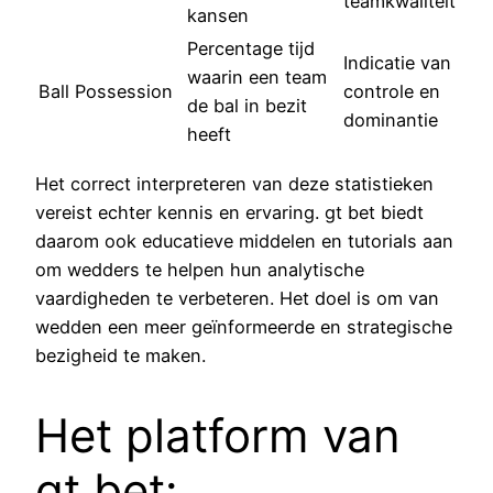
teamkwaliteit
kansen
Percentage tijd
Indicatie van
waarin een team
Ball Possession
controle en
de bal in bezit
dominantie
heeft
Het correct interpreteren van deze statistieken
vereist echter kennis en ervaring. gt bet biedt
daarom ook educatieve middelen en tutorials aan
om wedders te helpen hun analytische
vaardigheden te verbeteren. Het doel is om van
wedden een meer geïnformeerde en strategische
bezigheid te maken.
Het platform van
gt bet: