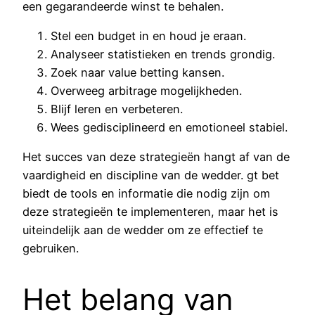
een gegarandeerde winst te behalen.
Stel een budget in en houd je eraan.
Analyseer statistieken en trends grondig.
Zoek naar value betting kansen.
Overweeg arbitrage mogelijkheden.
Blijf leren en verbeteren.
Wees gedisciplineerd en emotioneel stabiel.
Het succes van deze strategieën hangt af van de
vaardigheid en discipline van de wedder. gt bet
biedt de tools en informatie die nodig zijn om
deze strategieën te implementeren, maar het is
uiteindelijk aan de wedder om ze effectief te
gebruiken.
Het belang van