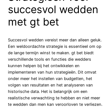
succesvol wedden
met gt bet
Succesvol wedden vereist meer dan alleen geluk.
Een weldoordachte strategie is essentieel om op
de lange termijn winst te maken. gt bet biedt
verschillende tools en functies die wedders
kunnen helpen bij het ontwikkelen en
implementeren van hun strategieën. Dit omvat
onder meer het instellen van budgetten, het
volgen van resultaten en het analyseren van
historische data. Het is belangrijk om een
realistische verwachting te hebben en niet meer
te wedden dan men kan veroorloven te verliezen.