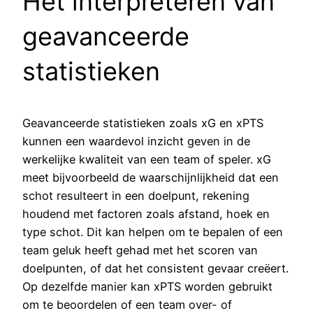
Het interpreteren van
geavanceerde
statistieken
Geavanceerde statistieken zoals xG en xPTS
kunnen een waardevol inzicht geven in de
werkelijke kwaliteit van een team of speler. xG
meet bijvoorbeeld de waarschijnlijkheid dat een
schot resulteert in een doelpunt, rekening
houdend met factoren zoals afstand, hoek en
type schot. Dit kan helpen om te bepalen of een
team geluk heeft gehad met het scoren van
doelpunten, of dat het consistent gevaar creëert.
Op dezelfde manier kan xPTS worden gebruikt
om te beoordelen of een team over- of