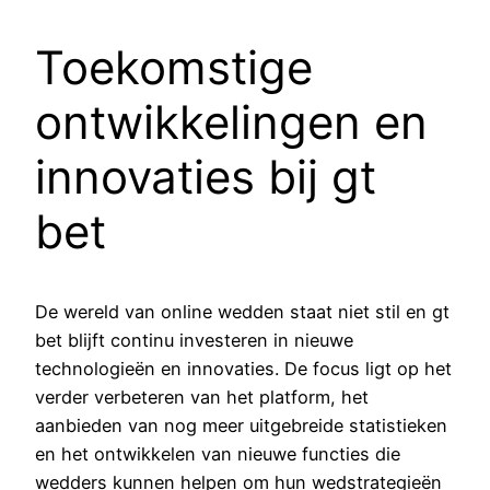
Toekomstige
ontwikkelingen en
innovaties bij gt
bet
De wereld van online wedden staat niet stil en gt
bet blijft continu investeren in nieuwe
technologieën en innovaties. De focus ligt op het
verder verbeteren van het platform, het
aanbieden van nog meer uitgebreide statistieken
en het ontwikkelen van nieuwe functies die
wedders kunnen helpen om hun wedstrategieën