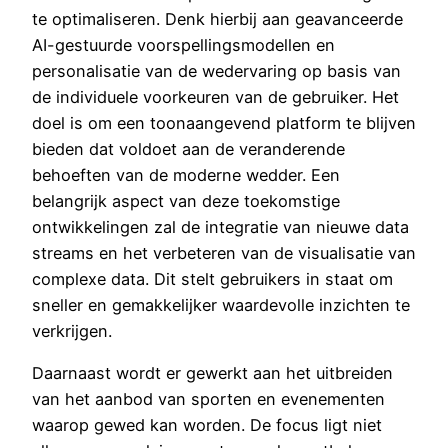
te optimaliseren. Denk hierbij aan geavanceerde
AI-gestuurde voorspellingsmodellen en
personalisatie van de wedervaring op basis van
de individuele voorkeuren van de gebruiker. Het
doel is om een toonaangevend platform te blijven
bieden dat voldoet aan de veranderende
behoeften van de moderne wedder. Een
belangrijk aspect van deze toekomstige
ontwikkelingen zal de integratie van nieuwe data
streams en het verbeteren van de visualisatie van
complexe data. Dit stelt gebruikers in staat om
sneller en gemakkelijker waardevolle inzichten te
verkrijgen.
Daarnaast wordt er gewerkt aan het uitbreiden
van het aanbod van sporten en evenementen
waarop gewed kan worden. De focus ligt niet