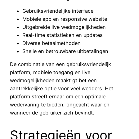
Gebruiksvriendelijke interface
Mobiele app en responsive website
Uitgebreide live wedmogelijkheden
Real-time statistieken en updates
Diverse betaalmethoden
Snelle en betrouwbare uitbetalingen
De combinatie van een gebruiksvriendelijk
platform, mobiele toegang en live
wedmogelijkheden maakt gt bet een
aantrekkelijke optie voor veel wedders. Het
platform streeft ernaar om een optimale
wedervaring te bieden, ongeacht waar en
wanneer de gebruiker zich bevindt.
Strategieën voor