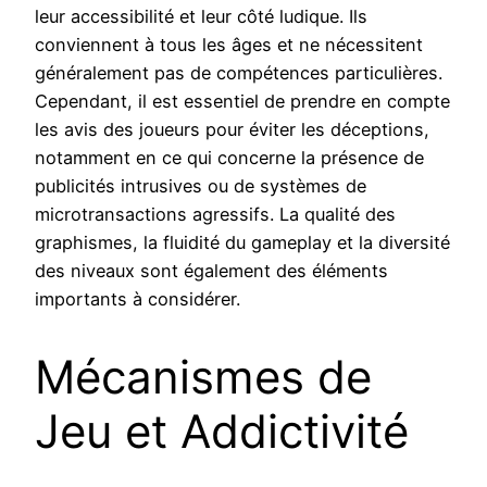
leur accessibilité et leur côté ludique. Ils
conviennent à tous les âges et ne nécessitent
généralement pas de compétences particulières.
Cependant, il est essentiel de prendre en compte
les avis des joueurs pour éviter les déceptions,
notamment en ce qui concerne la présence de
publicités intrusives ou de systèmes de
microtransactions agressifs. La qualité des
graphismes, la fluidité du gameplay et la diversité
des niveaux sont également des éléments
importants à considérer.
Mécanismes de
Jeu et Addictivité