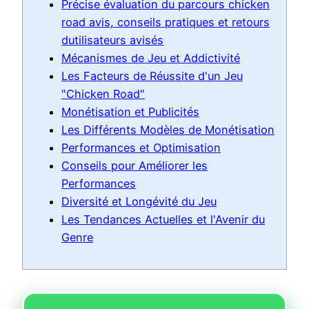
Précise évaluation du parcours chicken
road avis, conseils pratiques et retours
dutilisateurs avisés
Mécanismes de Jeu et Addictivité
Les Facteurs de Réussite d'un Jeu
"Chicken Road"
Monétisation et Publicités
Les Différents Modèles de Monétisation
Performances et Optimisation
Conseils pour Améliorer les
Performances
Diversité et Longévité du Jeu
Les Tendances Actuelles et l'Avenir du
Genre