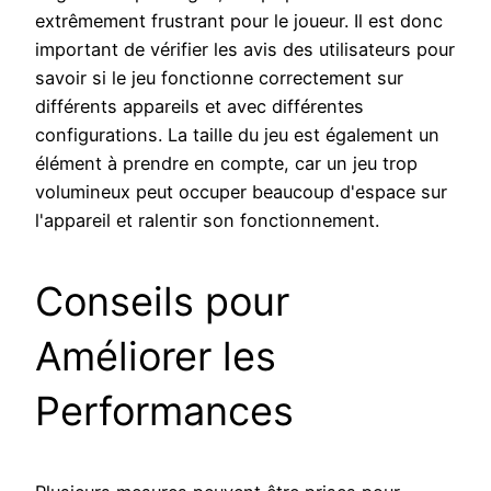
extrêmement frustrant pour le joueur. Il est donc
important de vérifier les avis des utilisateurs pour
savoir si le jeu fonctionne correctement sur
différents appareils et avec différentes
configurations. La taille du jeu est également un
élément à prendre en compte, car un jeu trop
volumineux peut occuper beaucoup d'espace sur
l'appareil et ralentir son fonctionnement.
Conseils pour
Améliorer les
Performances