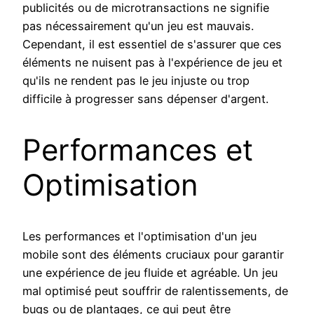
publicités ou de microtransactions ne signifie
pas nécessairement qu'un jeu est mauvais.
Cependant, il est essentiel de s'assurer que ces
éléments ne nuisent pas à l'expérience de jeu et
qu'ils ne rendent pas le jeu injuste ou trop
difficile à progresser sans dépenser d'argent.
Performances et
Optimisation
Les performances et l'optimisation d'un jeu
mobile sont des éléments cruciaux pour garantir
une expérience de jeu fluide et agréable. Un jeu
mal optimisé peut souffrir de ralentissements, de
bugs ou de plantages, ce qui peut être