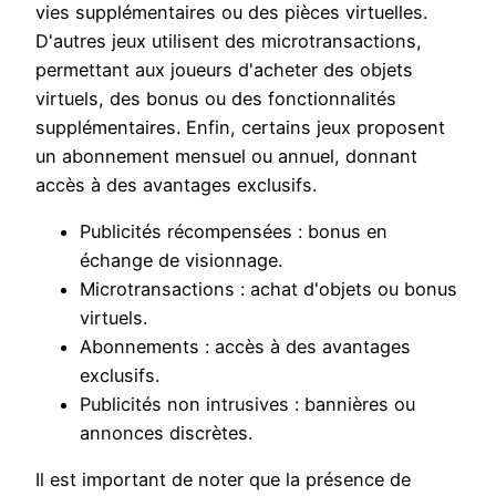
vies supplémentaires ou des pièces virtuelles.
D'autres jeux utilisent des microtransactions,
permettant aux joueurs d'acheter des objets
virtuels, des bonus ou des fonctionnalités
supplémentaires. Enfin, certains jeux proposent
un abonnement mensuel ou annuel, donnant
accès à des avantages exclusifs.
Publicités récompensées : bonus en
échange de visionnage.
Microtransactions : achat d'objets ou bonus
virtuels.
Abonnements : accès à des avantages
exclusifs.
Publicités non intrusives : bannières ou
annonces discrètes.
Il est important de noter que la présence de