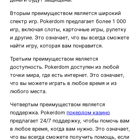
Вторым преимуществом является широкий
спектр игр. Pokerdom предлагает более 1 000
игр, включая слоты, карточные игры, рулетку
и другие. Это означает, что вы всегда сможете
найти игру, которая вам понравится.
Третьим преимуществом является
доступность. Pokerdom доступен из любой
точки мира, где есть интернет. Это означает,
что вы можете играть в любое время и из
любого места.
Четвертым преимуществом является
поддержка. Pokerdom
покердом казино
предлагает 24/7 поддержку, чтобы помочь вам
в любое время, когда вам нужно. Это означает,
что вы всегда сможете получить помощь, если