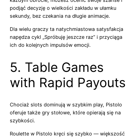
każdym obrocie, możesz ocenić swoje szanse i
podjąć decyzję o wielkości zakładu w ułamku
sekundy, bez czekania na długie animacje.
Dla wielu graczy ta natychmiastowa satysfakcja
napędza cykl „Spróbuję jeszcze raz” i przyciąga
ich do kolejnych impulsów emocji.
5. Table Games
with Rapid Payouts
Chociaż slots dominują w szybkim play, Pistolo
oferuje także gry stołowe, które opierają się na
szybkości.
Roulette w Pistolo kręci się szybko — większość