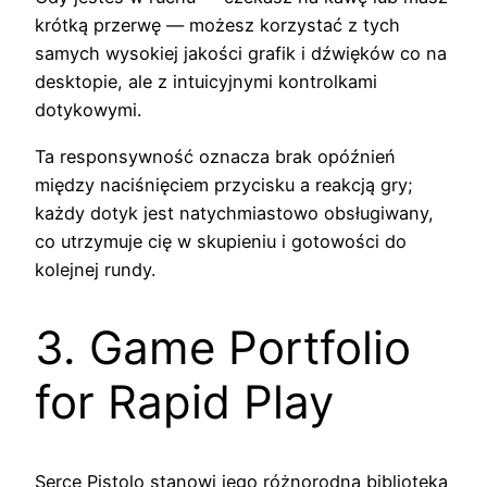
krótką przerwę — możesz korzystać z tych
samych wysokiej jakości grafik i dźwięków co na
desktopie, ale z intuicyjnymi kontrolkami
dotykowymi.
Ta responsywność oznacza brak opóźnień
między naciśnięciem przycisku a reakcją gry;
każdy dotyk jest natychmiastowo obsługiwany,
co utrzymuje cię w skupieniu i gotowości do
kolejnej rundy.
3. Game Portfolio
for Rapid Play
Serce Pistolo stanowi jego różnorodna biblioteka