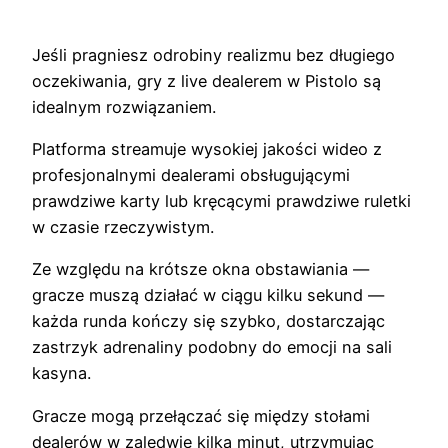
Jeśli pragniesz odrobiny realizmu bez długiego
oczekiwania, gry z live dealerem w Pistolo są
idealnym rozwiązaniem.
Platforma streamuje wysokiej jakości wideo z
profesjonalnymi dealerami obsługującymi
prawdziwe karty lub kręcącymi prawdziwe ruletki
w czasie rzeczywistym.
Ze względu na krótsze okna obstawiania —
gracze muszą działać w ciągu kilku sekund —
każda runda kończy się szybko, dostarczając
zastrzyk adrenaliny podobny do emocji na sali
kasyna.
Gracze mogą przełączać się między stołami
dealerów w zaledwie kilka minut, utrzymując