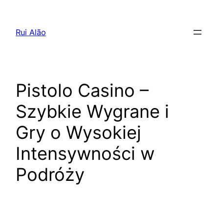
Pular
para
Rui Alão
o
conteúdo
Pistolo Casino –
Szybkie Wygrane i
Gry o Wysokiej
Intensywności w
Podróży