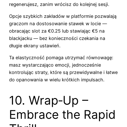
regenerujesz, zanim wrócisz do kolejnej sesji.
Opcje szybkich zakładów w platformie pozwalają
graczom na dostosowanie stawek w locie —
obracając slot za €0.25 lub stawiając €5 na
blackjacku — bez konieczności czekania na
długie ekrany ustawień.
Ta elastyczność pomaga utrzymać równowagę:
masz wystarczająco emocji, jednocześnie
kontrolując straty, które są przewidywalne i łatwe
do opanowania w wielu krótkich impulsach.
10. Wrap‑Up –
Embrace the Rapid