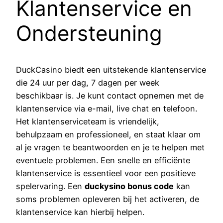
Klantenservice en
Ondersteuning
DuckCasino biedt een uitstekende klantenservice
die 24 uur per dag, 7 dagen per week
beschikbaar is. Je kunt contact opnemen met de
klantenservice via e-mail, live chat en telefoon.
Het klantenserviceteam is vriendelijk,
behulpzaam en professioneel, en staat klaar om
al je vragen te beantwoorden en je te helpen met
eventuele problemen. Een snelle en efficiënte
klantenservice is essentieel voor een positieve
spelervaring. Een
duckysino bonus code
kan
soms problemen opleveren bij het activeren, de
klantenservice kan hierbij helpen.