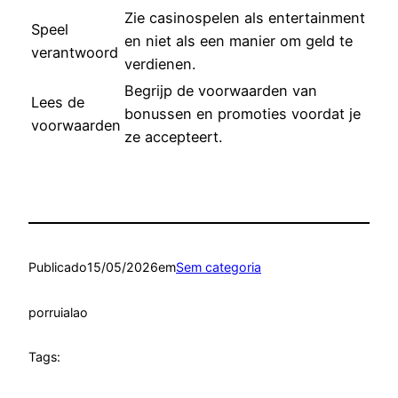
Zie casinospelen als entertainment
Speel
en niet als een manier om geld te
verantwoord
verdienen.
Begrijp de voorwaarden van
Lees de
bonussen en promoties voordat je
voorwaarden
ze accepteert.
Publicado
15/05/2026
em
Sem categoria
por
ruialao
Tags: