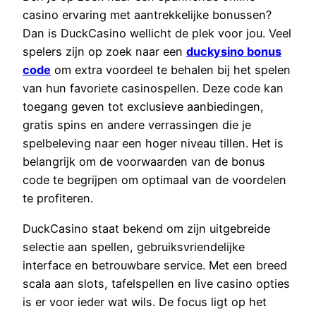
casino ervaring met aantrekkelijke bonussen?
Dan is DuckCasino wellicht de plek voor jou. Veel
spelers zijn op zoek naar een
duckysino bonus
code
om extra voordeel te behalen bij het spelen
van hun favoriete casinospellen. Deze code kan
toegang geven tot exclusieve aanbiedingen,
gratis spins en andere verrassingen die je
spelbeleving naar een hoger niveau tillen. Het is
belangrijk om de voorwaarden van de bonus
code te begrijpen om optimaal van de voordelen
te profiteren.
DuckCasino staat bekend om zijn uitgebreide
selectie aan spellen, gebruiksvriendelijke
interface en betrouwbare service. Met een breed
scala aan slots, tafelspellen en live casino opties
is er voor ieder wat wils. De focus ligt op het