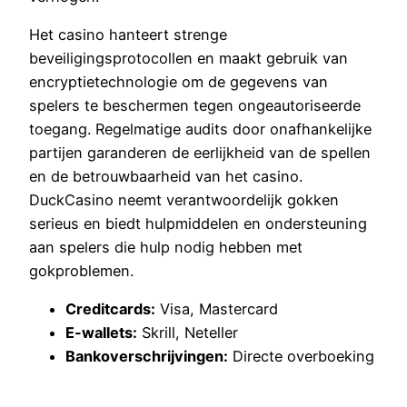
Het casino hanteert strenge
beveiligingsprotocollen en maakt gebruik van
encryptietechnologie om de gegevens van
spelers te beschermen tegen ongeautoriseerde
toegang. Regelmatige audits door onafhankelijke
partijen garanderen de eerlijkheid van de spellen
en de betrouwbaarheid van het casino.
DuckCasino neemt verantwoordelijk gokken
serieus en biedt hulpmiddelen en ondersteuning
aan spelers die hulp nodig hebben met
gokproblemen.
Creditcards:
Visa, Mastercard
E-wallets:
Skrill, Neteller
Bankoverschrijvingen:
Directe overboeking