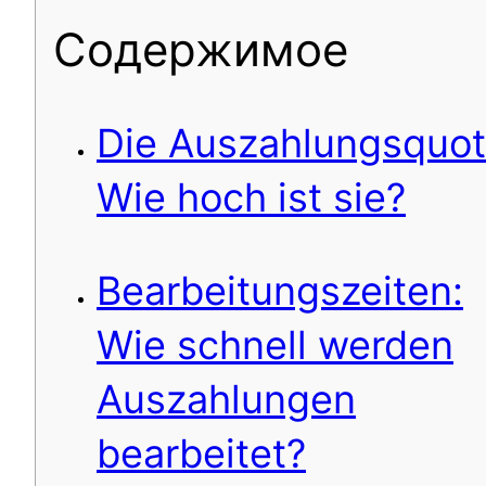
Содержимое
Die Auszahlungsquot
Wie hoch ist sie?
Bearbeitungszeiten:
Wie schnell werden
Auszahlungen
bearbeitet?