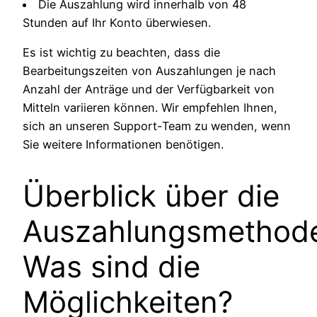
Die Auszahlung wird innerhalb von 48
Stunden auf Ihr Konto überwiesen.
Es ist wichtig zu beachten, dass die
Bearbeitungszeiten von Auszahlungen je nach
Anzahl der Anträge und der Verfügbarkeit von
Mitteln variieren können. Wir empfehlen Ihnen,
sich an unseren Support-Team zu wenden, wenn
Sie weitere Informationen benötigen.
Überblick über die
Auszahlungsmethod
Was sind die
Möglichkeiten?