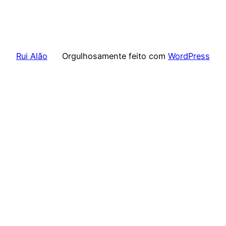
Rui Alão
Orgulhosamente feito com
WordPress