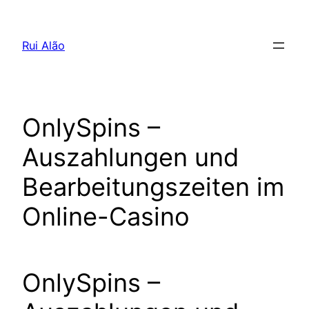
Pular
para
Rui Alão
o
conteúdo
OnlySpins –
Auszahlungen und
Bearbeitungszeiten im
Online-Casino
OnlySpins –