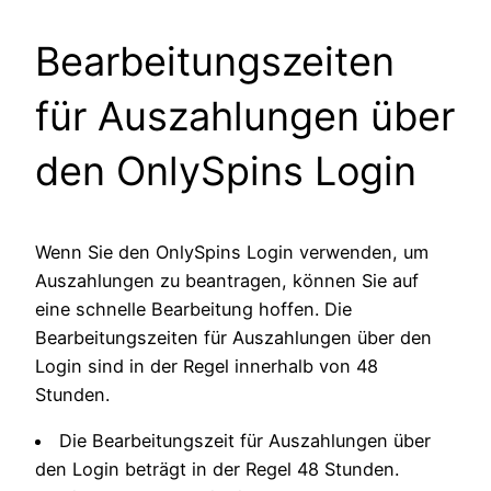
Bearbeitungszeiten
für Auszahlungen über
den OnlySpins Login
Wenn Sie den OnlySpins Login verwenden, um
Auszahlungen zu beantragen, können Sie auf
eine schnelle Bearbeitung hoffen. Die
Bearbeitungszeiten für Auszahlungen über den
Login sind in der Regel innerhalb von 48
Stunden.
Die Bearbeitungszeit für Auszahlungen über
den Login beträgt in der Regel 48 Stunden.