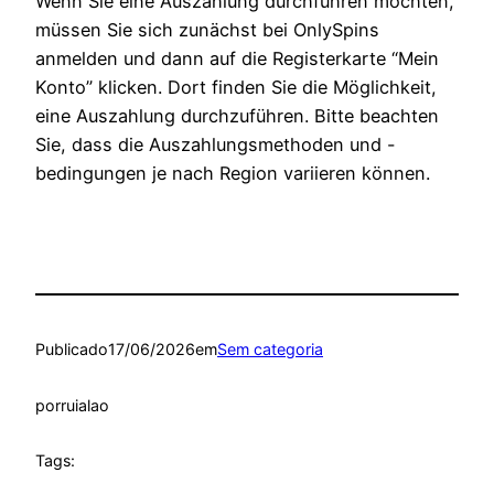
Wenn Sie eine Auszahlung durchführen möchten,
müssen Sie sich zunächst bei OnlySpins
anmelden und dann auf die Registerkarte “Mein
Konto” klicken. Dort finden Sie die Möglichkeit,
eine Auszahlung durchzuführen. Bitte beachten
Sie, dass die Auszahlungsmethoden und -
bedingungen je nach Region variieren können.
Publicado
17/06/2026
em
Sem categoria
por
ruialao
Tags: