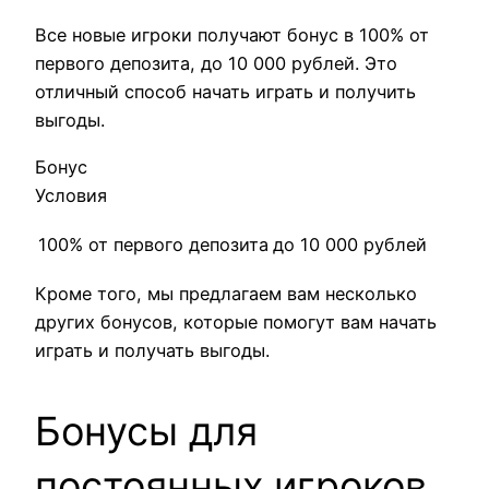
Все новые игроки получают бонус в 100% от
первого депозита, до 10 000 рублей. Это
отличный способ начать играть и получить
выгоды.
Бонус
Условия
100% от первого депозита
до 10 000 рублей
Кроме того, мы предлагаем вам несколько
других бонусов, которые помогут вам начать
играть и получать выгоды.
Бонусы для
постоянных игроков