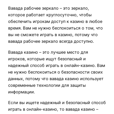
Вавада рабочее зеркало – это зеркало,
которое работает круглосуточно, чтобы
обеспечить игрокам доступ к казино в любое
время. Вам не нужно беспокоиться о том, что
вы не сможете играть в казино, потому что
вавада рабочее зеркало всегда доступно.
Вавада казино – это лучшее место для
игроков, которые ищут безопасный и
надежный способ играть в онлайн-казино. Вам
не нужно беспокоиться о безопасности своих
данных, потому что вавада казино использует
современные технологии для защиты
информации.
Если вы ищете надежный и безопасный способ
играть в онлайн-казино, то вавада казино –