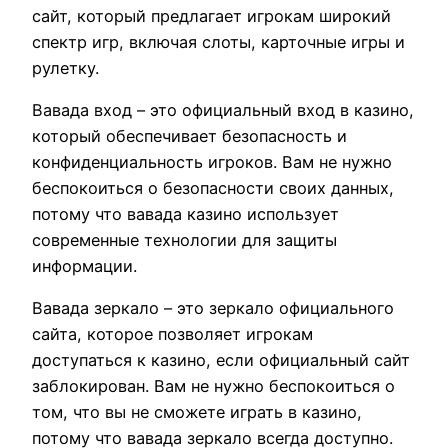
сайт, который предлагает игрокам широкий
спектр игр, включая слоты, карточные игры и
рулетку.
Вавада вход – это официальный вход в казино,
который обеспечивает безопасность и
конфиденциальность игроков. Вам не нужно
беспокоиться о безопасности своих данных,
потому что вавада казино использует
современные технологии для защиты
информации.
Вавада зеркало – это зеркало официального
сайта, которое позволяет игрокам
доступаться к казино, если официальный сайт
заблокирован. Вам не нужно беспокоиться о
том, что вы не сможете играть в казино,
потому что вавада зеркало всегда доступно.