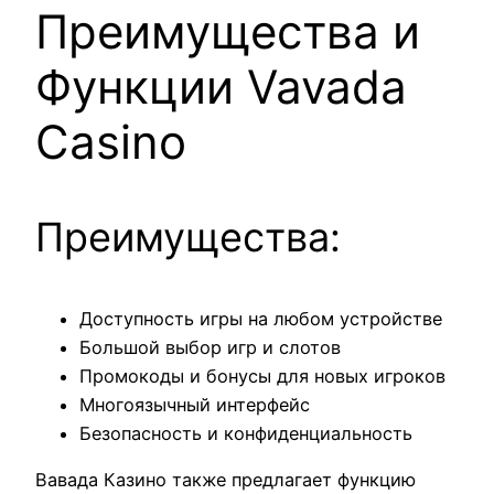
Преимущества и
Функции Vavada
Casino
Преимущества:
Доступность игры на любом устройстве
Большой выбор игр и слотов
Промокоды и бонусы для новых игроков
Многоязычный интерфейс
Безопасность и конфиденциальность
Вавада Казино также предлагает функцию