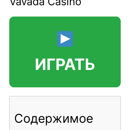
Vavada Casino
ИГРАТЬ
Содержимое