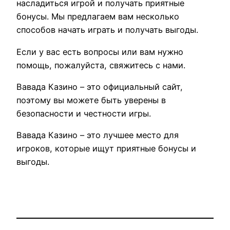
насладиться игрой и получать приятные
бонусы. Мы предлагаем вам несколько
способов начать играть и получать выгоды.
Если у вас есть вопросы или вам нужно
помощь, пожалуйста, свяжитесь с нами.
Вавада Казино – это официальный сайт,
поэтому вы можете быть уверены в
безопасности и честности игры.
Вавада Казино – это лучшее место для
игроков, которые ищут приятные бонусы и
выгоды.