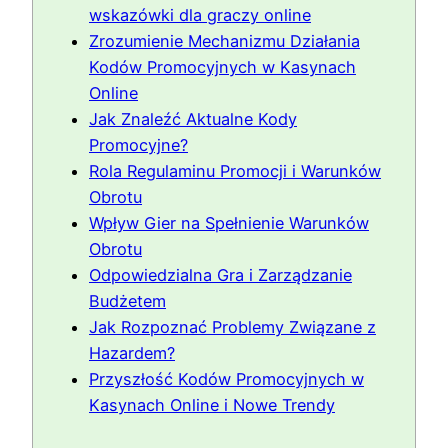
wskazówki dla graczy online
Zrozumienie Mechanizmu Działania
Kodów Promocyjnych w Kasynach
Online
Jak Znaleźć Aktualne Kody
Promocyjne?
Rola Regulaminu Promocji i Warunków
Obrotu
Wpływ Gier na Spełnienie Warunków
Obrotu
Odpowiedzialna Gra i Zarządzanie
Budżetem
Jak Rozpoznać Problemy Związane z
Hazardem?
Przyszłość Kodów Promocyjnych w
Kasynach Online i Nowe Trendy