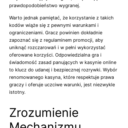
prawdopodobieństwo wygranej.
Warto jednak pamiętać, że korzystanie z takich
kodów wiąże się z pewnymi warunkami i
ograniczeniami. Gracz powinien dokładnie
zapoznać się z regulaminem promocji, aby
uniknąć rozczarowań i w pełni wykorzystać
oferowane korzyści. Odpowiedzialna gra i
świadomość zasad panujących w kasynie online
to klucz do udanej i bezpiecznej rozrywki. Wybór
renomowanego kasyna, które respektuje prawa
graczy i oferuje uczciwe warunki, jest niezwykle
istotny.
Zrozumienie
Mechanizmu