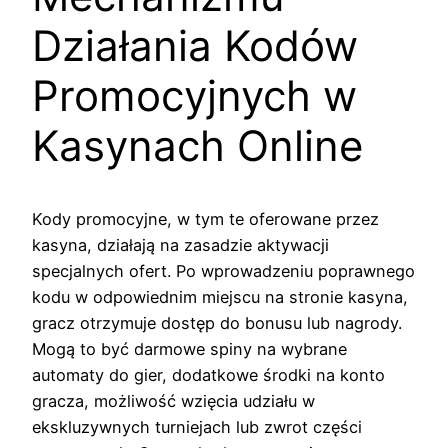
Działania Kodów
Promocyjnych w
Kasynach Online
Kody promocyjne, w tym te oferowane przez
kasyna, działają na zasadzie aktywacji
specjalnych ofert. Po wprowadzeniu poprawnego
kodu w odpowiednim miejscu na stronie kasyna,
gracz otrzymuje dostęp do bonusu lub nagrody.
Mogą to być darmowe spiny na wybrane
automaty do gier, dodatkowe środki na konto
gracza, możliwość wzięcia udziału w
ekskluzywnych turniejach lub zwrot części