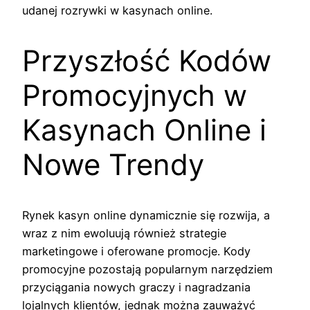
udanej rozrywki w kasynach online.
Przyszłość Kodów
Promocyjnych w
Kasynach Online i
Nowe Trendy
Rynek kasyn online dynamicznie się rozwija, a
wraz z nim ewoluują również strategie
marketingowe i oferowane promocje. Kody
promocyjne pozostają popularnym narzędziem
przyciągania nowych graczy i nagradzania
lojalnych klientów, jednak można zauważyć