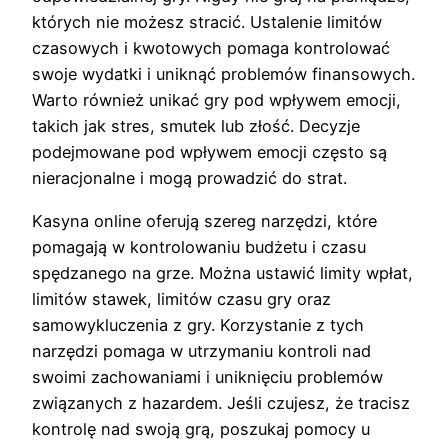
których nie możesz stracić. Ustalenie limitów
czasowych i kwotowych pomaga kontrolować
swoje wydatki i uniknąć problemów finansowych.
Warto również unikać gry pod wpływem emocji,
takich jak stres, smutek lub złość. Decyzje
podejmowane pod wpływem emocji często są
nieracjonalne i mogą prowadzić do strat.
Kasyna online oferują szereg narzędzi, które
pomagają w kontrolowaniu budżetu i czasu
spędzanego na grze. Można ustawić limity wpłat,
limitów stawek, limitów czasu gry oraz
samowykluczenia z gry. Korzystanie z tych
narzędzi pomaga w utrzymaniu kontroli nad
swoimi zachowaniami i uniknięciu problemów
związanych z hazardem. Jeśli czujesz, że tracisz
kontrolę nad swoją grą, poszukaj pomocy u