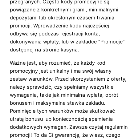
przegranych. Często kody promocyjne są
powiązane z konkretnymi grami, minimalnymi
depozytami lub określonym czasem trwania
promocji. Wprowadzenie kodu najczęściej
odbywa się podczas rejestracji konta,
dokonywania wpłaty, lub w zakładce "Promocje"
dostępnej na stronie kasyna.
Ważne jest, aby rozumieć, że każdy kod
promocyjny jest unikalny i ma swój własny
zestaw warunków. Przed skorzystaniem z oferty,
należy sprawdzić, czy spełniamy wszystkie
wymagania, takie jak minimalna wpłata, obrót
bonusem i maksymalna stawka zakładu.
Pominięcie tych warunków może skutkować
utratą bonusu lub koniecznością spełnienia
dodatkowych wymagań. Zawsze czytaj regulamin
promocji! To da Ci gwarancję, że wiesz, czego