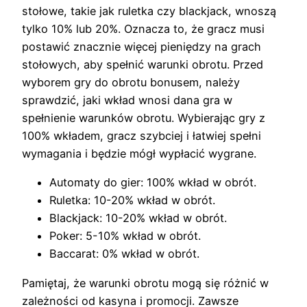
stołowe, takie jak ruletka czy blackjack, wnoszą
tylko 10% lub 20%. Oznacza to, że gracz musi
postawić znacznie więcej pieniędzy na grach
stołowych, aby spełnić warunki obrotu. Przed
wyborem gry do obrotu bonusem, należy
sprawdzić, jaki wkład wnosi dana gra w
spełnienie warunków obrotu. Wybierając gry z
100% wkładem, gracz szybciej i łatwiej spełni
wymagania i będzie mógł wypłacić wygrane.
Automaty do gier: 100% wkład w obrót.
Ruletka: 10-20% wkład w obrót.
Blackjack: 10-20% wkład w obrót.
Poker: 5-10% wkład w obrót.
Baccarat: 0% wkład w obrót.
Pamiętaj, że warunki obrotu mogą się różnić w
zależności od kasyna i promocji. Zawsze