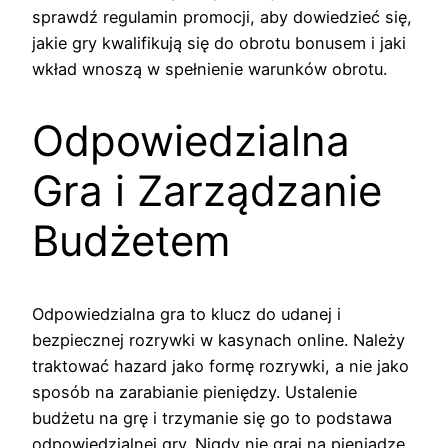
sprawdź regulamin promocji, aby dowiedzieć się,
jakie gry kwalifikują się do obrotu bonusem i jaki
wkład wnoszą w spełnienie warunków obrotu.
Odpowiedzialna
Gra i Zarządzanie
Budżetem
Odpowiedzialna gra to klucz do udanej i
bezpiecznej rozrywki w kasynach online. Należy
traktować hazard jako formę rozrywki, a nie jako
sposób na zarabianie pieniędzy. Ustalenie
budżetu na grę i trzymanie się go to podstawa
odpowiedzialnej gry. Nigdy nie graj na pieniądze,