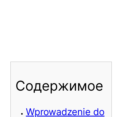
Содержимое
Wprowadzenie do