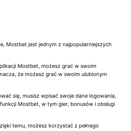
e, Mostbet jest jednym z najpopularniejszych
aplikacji Mostbet, możesz grać w swoim
 oznacza, że możesz grać w swoim ulubionym
ować się, musisz wpisać swoje dane logowania,
unkcji Mostbet, w tym gier, bonusów i obsługi
 Dzięki temu, możesz korzystać z pełnego