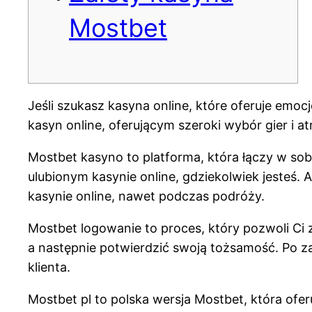
Mostbet
Jeśli szukasz kasyna online, które oferuje emo
kasyn online, oferującym szeroki wybór gier i a
Mostbet kasyno to platforma, która łączy w sob
ulubionym kasynie online, gdziekolwiek jesteś.
kasynie online, nawet podczas podróży.
Mostbet logowanie to proces, który pozwoli Ci
a następnie potwierdzić swoją tożsamość. Po za
klienta.
Mostbet pl to polska wersja Mostbet, która ofer