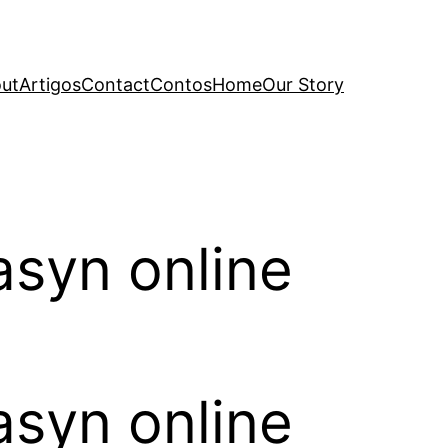
ut
Artigos
Contact
Contos
Home
Our Story
asyn online
asyn online