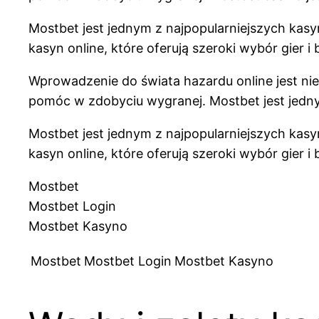
Mostbet jest jednym z najpopularniejszych kasyn
kasyn online, które oferują szeroki wybór gier i
Wprowadzenie do świata hazardu online jest nie
pomóc w zdobyciu wygranej. Mostbet jest jednym
Mostbet jest jednym z najpopularniejszych kasyn
kasyn online, które oferują szeroki wybór gier i
Mostbet
Mostbet Login
Mostbet Kasyno
Mostbet
Mostbet Login
Mostbet Kasyno