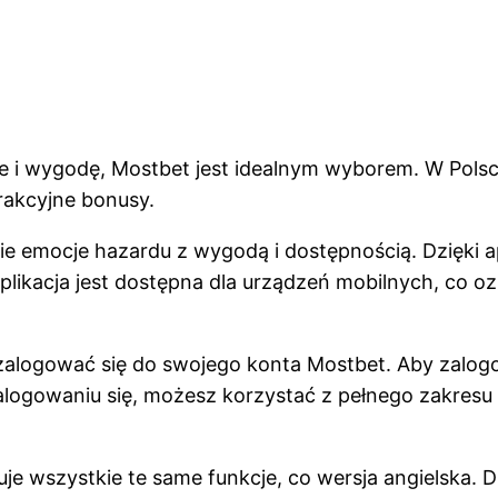
cje i wygodę, Mostbet jest idealnym wyborem. W Polsc
trakcyjne bonusy.
ie emocje hazardu z wygodą i dostępnością. Dzięki 
 Aplikacja jest dostępna dla urządzeń mobilnych, co
 zalogować się do swojego konta Mostbet. Aby zalog
logowaniu się, możesz korzystać z pełnego zakresu f
uje wszystkie te same funkcje, co wersja angielska.