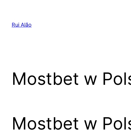
Pular
para
o
Rui Alão
conteúdo
Mostbet w Pols
Mostbet w Pols