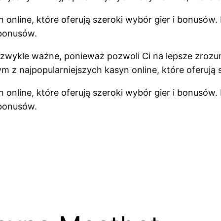
 online, które oferują szeroki wybór gier i bonusów.
 bonusów.
zwykle ważne, ponieważ pozwoli Ci na lepsze zrozumi
 z najpopularniejszych kasyn online, które oferują 
 online, które oferują szeroki wybór gier i bonusów.
 bonusów.