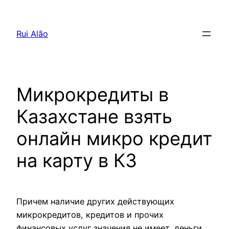
Pular
para
Rui Alão
o
conteúdo
Микрокредиты в
Казахстане взять
онлайн микро кредит
на карту в КЗ
Причем наличие других действующих
микрокредитов, кредитов и прочих
финансовых услуг значения не имеет, деньги