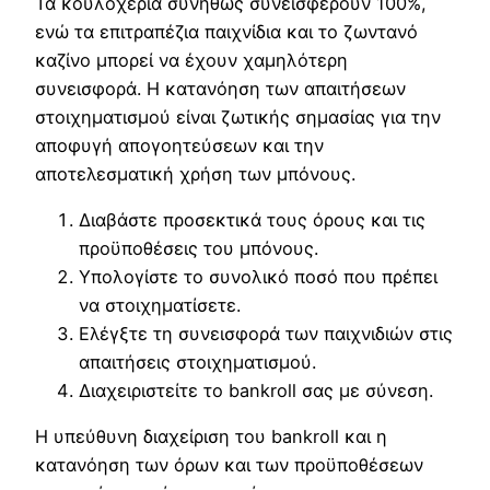
Τα κουλοχέρια συνήθως συνεισφέρουν 100%,
ενώ τα επιτραπέζια παιχνίδια και το ζωντανό
καζίνο μπορεί να έχουν χαμηλότερη
συνεισφορά. Η κατανόηση των απαιτήσεων
στοιχηματισμού είναι ζωτικής σημασίας για την
αποφυγή απογοητεύσεων και την
αποτελεσματική χρήση των μπόνους.
Διαβάστε προσεκτικά τους όρους και τις
προϋποθέσεις του μπόνους.
Υπολογίστε το συνολικό ποσό που πρέπει
να στοιχηματίσετε.
Ελέγξτε τη συνεισφορά των παιχνιδιών στις
απαιτήσεις στοιχηματισμού.
Διαχειριστείτε το bankroll σας με σύνεση.
Η υπεύθυνη διαχείριση του bankroll και η
κατανόηση των όρων και των προϋποθέσεων