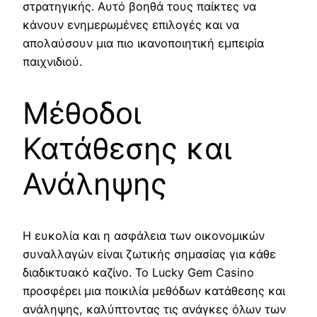
στρατηγικής. Αυτό βοηθά τους παίκτες να
κάνουν ενημερωμένες επιλογές και να
απολαύσουν μια πιο ικανοποιητική εμπειρία
παιχνιδιού.
Μέθοδοι
Κατάθεσης και
Ανάληψης
Η ευκολία και η ασφάλεια των οικονομικών
συναλλαγών είναι ζωτικής σημασίας για κάθε
διαδικτυακό καζίνο. Το Lucky Gem Casino
προσφέρει μια ποικιλία μεθόδων κατάθεσης και
ανάληψης, καλύπτοντας τις ανάγκες όλων των