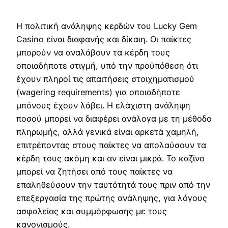
Η πολιτική ανάληψης κερδών του Lucky Gem
Casino είναι διαφανής και δίκαιη. Οι παίκτες
μπορούν να αναλάβουν τα κέρδη τους
οποιαδήποτε στιγμή, υπό την προϋπόθεση ότι
έχουν πληροί τις απαιτήσεις στοιχηματισμού
(wagering requirements) για οποιαδήποτε
μπόνους έχουν λάβει. Η ελάχιστη ανάληψη
ποσού μπορεί να διαφέρει ανάλογα με τη μέθοδο
πληρωμής, αλλά γενικά είναι αρκετά χαμηλή,
επιτρέποντας στους παίκτες να απολαύσουν τα
κέρδη τους ακόμη και αν είναι μικρά. Το καζίνο
μπορεί να ζητήσει από τους παίκτες να
επαληθεύσουν την ταυτότητά τους πριν από την
επεξεργασία της πρώτης ανάληψης, για λόγους
ασφαλείας και συμμόρφωσης με τους
κανονισμούς.