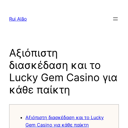
Pular
para
Rui Alão
o
conteúdo
Αξιόπιστη
διασκέδαση και το
Lucky Gem Casino για
κάθε παίκτη
Αξιόπιστη διασκέδαση και το Lucky
Gem Casino για κάθε παίκτη