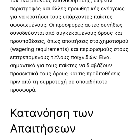
τακτικά μπόνους επαναφόρτισης, δωρεάν
περιστροφές και άλλες προωθητικές ενέργειες
για να κρατήσει τους υπάρχοντες παίκτες
αφοσιωμένους. Οι προσφορές αυτές συνήθως
συνοδεύονται από συγκεκριμένους όρους και
προϋποθέσεις, όπως απαιτήσεις στοιχηματισμού
(wagering requirements) και περιορισμούς στους
επιτρεπόμενους τίτλους παιχνιδιών. Είναι
σημαντικό για τους παίκτες να διαβάζουν
προσεκτικά τους όρους και τις προϋποθέσεις
πριν από τη συμμετοχή σε οποιαδήποτε
προσφορά.
Κατανόηση των
Απαιτήσεων