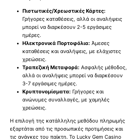
Πιστωτικές/Χρεωστικές Κάρτες:
Γρήγορες καταθέσεις, αλλά οι αναλήψεις
μπορεί να διαρκέσουν 2-5 εργάσιμες
ημέρες.
Ηλεκτρονικά Πορτοφόλια:
Άμεσες
καταθέσεις και αναλήψεις, με ελάχιστες
χρεώσεις.
Τραπεζική Μεταφορά:
Ασφαλής μέθοδος,
αλλά οι αναλήψεις μπορεί να διαρκέσουν
3-7 εργάσιμες ημέρες.
Κρυπτονομίσματα:
Γρήγορες και
ανώνυμες συναλλαγές, με χαμηλές
χρεώσεις.
Η επιλογή της κατάλληλης μεθόδου πληρωμής
εξαρτάται από τις προσωπικές προτιμήσεις και
τις ανάγκες του παίκτη. Το Lucky Gem Casino