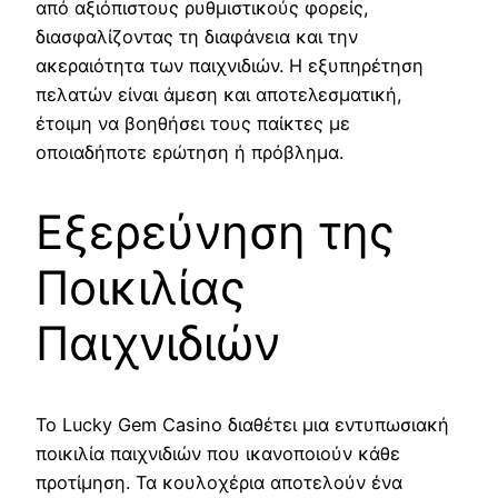
από αξιόπιστους ρυθμιστικούς φορείς,
διασφαλίζοντας τη διαφάνεια και την
ακεραιότητα των παιχνιδιών. Η εξυπηρέτηση
πελατών είναι άμεση και αποτελεσματική,
έτοιμη να βοηθήσει τους παίκτες με
οποιαδήποτε ερώτηση ή πρόβλημα.
Εξερεύνηση της
Ποικιλίας
Παιχνιδιών
Το Lucky Gem Casino διαθέτει μια εντυπωσιακή
ποικιλία παιχνιδιών που ικανοποιούν κάθε
προτίμηση. Τα κουλοχέρια αποτελούν ένα