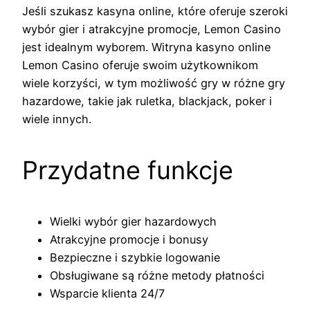
Jeśli szukasz kasyna online, które oferuje szeroki
wybór gier i atrakcyjne promocje, Lemon Casino
jest idealnym wyborem. Witryna kasyno online
Lemon Casino oferuje swoim użytkownikom
wiele korzyści, w tym możliwość gry w różne gry
hazardowe, takie jak ruletka, blackjack, poker i
wiele innych.
Przydatne funkcje
Wielki wybór gier hazardowych
Atrakcyjne promocje i bonusy
Bezpieczne i szybkie logowanie
Obsługiwane są różne metody płatności
Wsparcie klienta 24/7