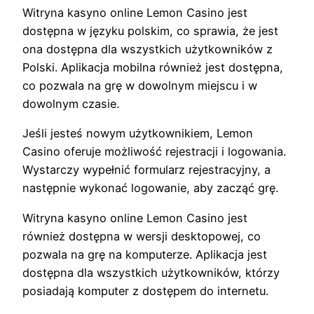
Witryna kasyno online Lemon Casino jest
dostępna w języku polskim, co sprawia, że jest
ona dostępna dla wszystkich użytkowników z
Polski. Aplikacja mobilna również jest dostępna,
co pozwala na grę w dowolnym miejscu i w
dowolnym czasie.
Jeśli jesteś nowym użytkownikiem, Lemon
Casino oferuje możliwość rejestracji i logowania.
Wystarczy wypełnić formularz rejestracyjny, a
następnie wykonać logowanie, aby zacząć grę.
Witryna kasyno online Lemon Casino jest
również dostępna w wersji desktopowej, co
pozwala na grę na komputerze. Aplikacja jest
dostępna dla wszystkich użytkowników, którzy
posiadają komputer z dostępem do internetu.