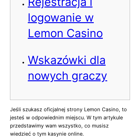
Rejestracja i
logowanie w
Lemon Casino
Wskazówki dla
nowych graczy
Jeśli szukasz oficjalnej strony Lemon Casino, to
jesteś w odpowiednim miejscu. W tym artykule
przedstawimy wam wszystko, co musisz
wiedzieć o tym kasynie online.