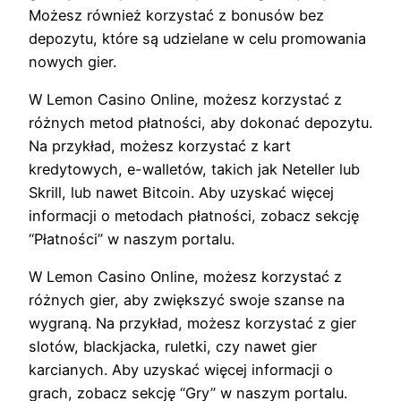
Możesz również korzystać z bonusów bez
depozytu, które są udzielane w celu promowania
nowych gier.
W Lemon Casino Online, możesz korzystać z
różnych metod płatności, aby dokonać depozytu.
Na przykład, możesz korzystać z kart
kredytowych, e-walletów, takich jak Neteller lub
Skrill, lub nawet Bitcoin. Aby uzyskać więcej
informacji o metodach płatności, zobacz sekcję
“Płatności” w naszym portalu.
W Lemon Casino Online, możesz korzystać z
różnych gier, aby zwiększyć swoje szanse na
wygraną. Na przykład, możesz korzystać z gier
slotów, blackjacka, ruletki, czy nawet gier
karcianych. Aby uzyskać więcej informacji o
grach, zobacz sekcję “Gry” w naszym portalu.