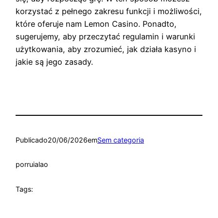
korzystać z pełnego zakresu funkcji i możliwości,
które oferuje nam Lemon Casino. Ponadto,
sugerujemy, aby przeczytać regulamin i warunki
użytkowania, aby zrozumieć, jak działa kasyno i
jakie są jego zasady.
Publicado
20/06/2026
em
Sem categoria
por
ruialao
Tags: