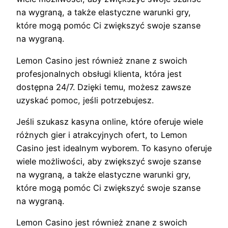
na wygraną, a także elastyczne warunki gry,
które mogą pomóc Ci zwiększyć swoje szanse
na wygraną.
Lemon Casino jest również znane z swoich
profesjonalnych obsługi klienta, która jest
dostępna 24/7. Dzięki temu, możesz zawsze
uzyskać pomoc, jeśli potrzebujesz.
Jeśli szukasz kasyna online, które oferuje wiele
różnych gier i atrakcyjnych ofert, to Lemon
Casino jest idealnym wyborem. To kasyno oferuje
wiele możliwości, aby zwiększyć swoje szanse
na wygraną, a także elastyczne warunki gry,
które mogą pomóc Ci zwiększyć swoje szanse
na wygraną.
Lemon Casino jest również znane z swoich