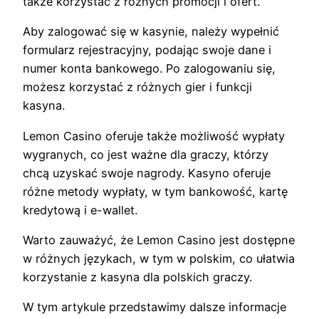
także korzystać z różnych promocji i ofert.
Aby zalogować się w kasynie, należy wypełnić
formularz rejestracyjny, podając swoje dane i
numer konta bankowego. Po zalogowaniu się,
możesz korzystać z różnych gier i funkcji
kasyna.
Lemon Casino oferuje także możliwość wypłaty
wygranych, co jest ważne dla graczy, którzy
chcą uzyskać swoje nagrody. Kasyno oferuje
różne metody wypłaty, w tym bankowość, kartę
kredytową i e-wallet.
Warto zauważyć, że Lemon Casino jest dostępne
w różnych językach, w tym w polskim, co ułatwia
korzystanie z kasyna dla polskich graczy.
W tym artykule przedstawimy dalsze informacje