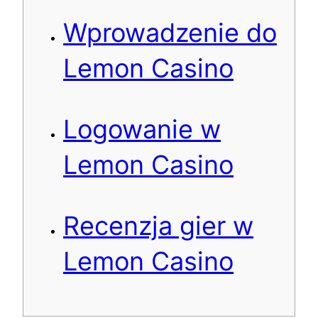
Wprowadzenie do
Lemon Casino
Logowanie w
Lemon Casino
Recenzja gier w
Lemon Casino