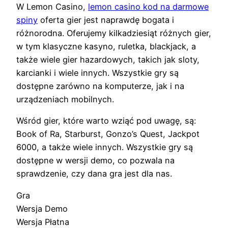
W Lemon Casino,
lemon casino kod na darmowe
spiny
oferta gier jest naprawdę bogata i
różnorodna. Oferujemy kilkadziesiąt różnych gier,
w tym klasyczne kasyno, ruletka, blackjack, a
także wiele gier hazardowych, takich jak sloty,
karcianki i wiele innych. Wszystkie gry są
dostępne zarówno na komputerze, jak i na
urządzeniach mobilnych.
Wśród gier, które warto wziąć pod uwagę, są:
Book of Ra, Starburst, Gonzo’s Quest, Jackpot
6000, a także wiele innych. Wszystkie gry są
dostępne w wersji demo, co pozwala na
sprawdzenie, czy dana gra jest dla nas.
Gra
Wersja Demo
Wersja Płatna