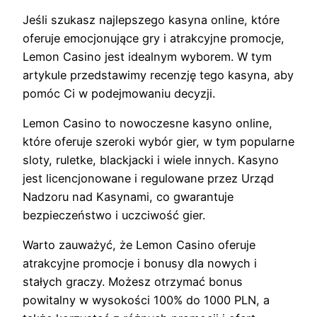
Jeśli szukasz najlepszego kasyna online, które
oferuje emocjonujące gry i atrakcyjne promocje,
Lemon Casino jest idealnym wyborem. W tym
artykule przedstawimy recenzję tego kasyna, aby
pomóc Ci w podejmowaniu decyzji.
Lemon Casino to nowoczesne kasyno online,
które oferuje szeroki wybór gier, w tym popularne
sloty, ruletke, blackjacki i wiele innych. Kasyno
jest licencjonowane i regulowane przez Urząd
Nadzoru nad Kasynami, co gwarantuje
bezpieczeństwo i uczciwość gier.
Warto zauważyć, że Lemon Casino oferuje
atrakcyjne promocje i bonusy dla nowych i
stałych graczy. Możesz otrzymać bonus
powitalny w wysokości 100% do 1000 PLN, a