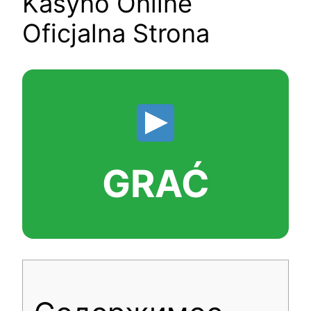
Kasyno Online
Oficjalna Strona
GRAĆ