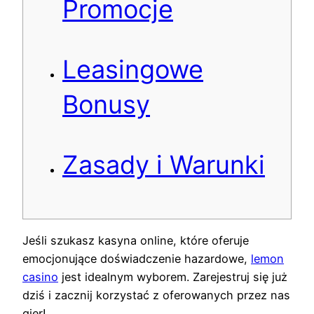
Promocje
Leasingowe
Bonusy
Zasady i Warunki
Jeśli szukasz kasyna online, które oferuje
emocjonujące doświadczenie hazardowe,
lemon
casino
jest idealnym wyborem. Zarejestruj się już
dziś i zacznij korzystać z oferowanych przez nas
gier!