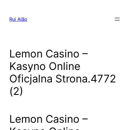
Pular
para
Rui Alão
o
conteúdo
Lemon Casino –
Kasyno Online
Oficjalna Strona.4772
(2)
Lemon Casino –