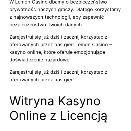
W Lemon Casino dbamy o bezpieczeństwo i
prywatność naszych graczy. Dlatego korzystamy
z najnowszych technologii, aby zapewnić
bezpieczeństwo Twoich danych.
Zarejestruj się już dziś i zacznij korzystać z
oferowanych przez nas gier! Lemon Casino –
kasyno online, które oferuje emocjonujące
doświadczenie hazardowe!
Zarejestruj się już dziś i zacznij korzystać z
oferowanych przez nas gier!
Witryna Kasyno
Online z Licencją