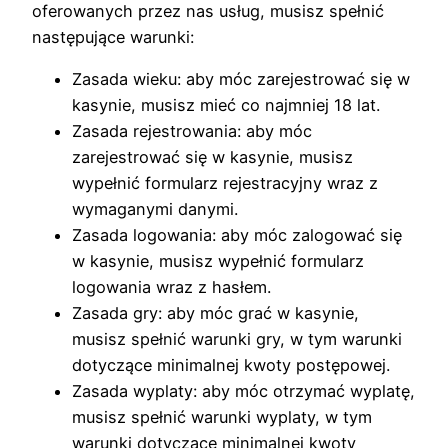
oferowanych przez nas usług, musisz spełnić
następujące warunki:
Zasada wieku: aby móc zarejestrować się w
kasynie, musisz mieć co najmniej 18 lat.
Zasada rejestrowania: aby móc
zarejestrować się w kasynie, musisz
wypełnić formularz rejestracyjny wraz z
wymaganymi danymi.
Zasada logowania: aby móc zalogować się
w kasynie, musisz wypełnić formularz
logowania wraz z hasłem.
Zasada gry: aby móc grać w kasynie,
musisz spełnić warunki gry, w tym warunki
dotyczące minimalnej kwoty postępowej.
Zasada wyplaty: aby móc otrzymać wyplatę,
musisz spełnić warunki wyplaty, w tym
warunki dotyczące minimalnej kwoty