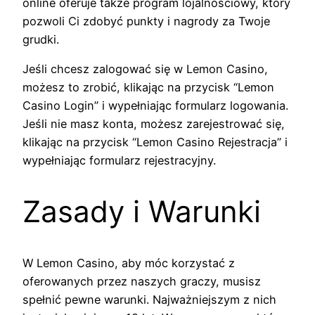
online oferuje także program lojalnościowy, który
pozwoli Ci zdobyć punkty i nagrody za Twoje
grudki.
Jeśli chcesz zalogować się w Lemon Casino,
możesz to zrobić, klikając na przycisk “Lemon
Casino Login” i wypełniając formularz logowania.
Jeśli nie masz konta, możesz zarejestrować się,
klikając na przycisk “Lemon Casino Rejestracja” i
wypełniając formularz rejestracyjny.
Zasady i Warunki
W Lemon Casino, aby móc korzystać z
oferowanych przez naszych graczy, musisz
spełnić pewne warunki. Najważniejszym z nich