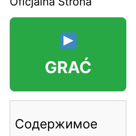
Oficjalna Strona
GRAĆ
Содержимое