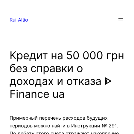
Pular
para
Rui Alão
o
conteúdo
Кредит на 50 000 грн
без справки о
доходах и отказа ᐈ
Finance ua
Примерный перечень расходов будущих
периодов можно найти в Инструкции № 291.
По дебету этого счета отражают накопление