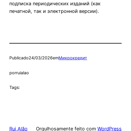
подписка периодических изданий (как
печатной, так и электронной версии).
Publicado
24/03/2026
em
Микрокредит
por
ruialao
Tags:
Rui Alão
Orgulhosamente feito com
WordPress