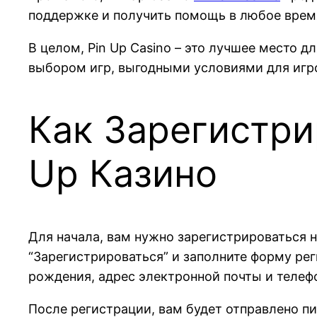
поддержке и получить помощь в любое врем
В целом, Pin Up Casino – это лучшее место 
выбором игр, выгодными условиями для игро
Как Зарегистри
Up Казино
Для начала, вам нужно зарегистрироваться на
“Зарегистрироваться” и заполните форму рег
рождения, адрес электронной почты и телефо
После регистрации, вам будет отправлено п