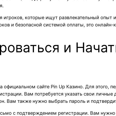
я.
для игроков, которые ищут развлекательный опыт
ков и безопасной системой оплаты, это онлайн-к
роваться и Начать
 официальном сайте Pin Up Казино. Для этого, пе
истрации. Вам потребуется указать свои личные 
н. Вам также нужно выбрать пароль и подтвердит
исьмо с подтверждением регистрации. Вам нужно