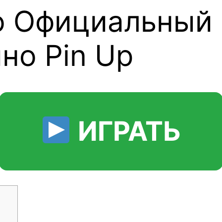
о Официальный 
но Pin Up
ИГРАТЬ