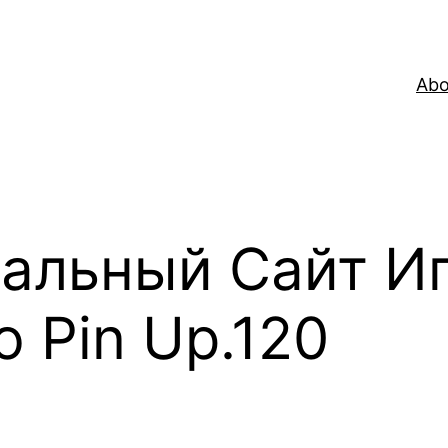
Abo
альный Сайт Иг
 Pin Up.120