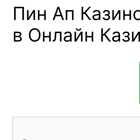
Пин Ап Казин
в Онлайн Кази