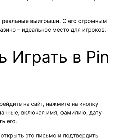
 и реальные выигрыши. С его огромным
азино – идеальное место для игроков.
 Играть в Pin
рейдите на сайт, нажмите на кнопку
данные, включая имя, фамилию, дату
ь его.
 открыть это письмо и подтвердить