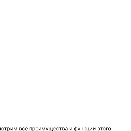
смотрим все преимущества и функции этого