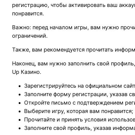
регистрацию, чтобы активировать ваш аккаунт
понравится.
Важно: перед началом игры, вам нужно прочи
ограничений.
Также, вам рекомендуется прочитать информа
Наконец, вам нужно заполнить свой профиль
Up Казино.
Зарегистрируйтесь на официальном сайте
Заполните форму регистрации, указав с
Откройте письмо с подтверждением рег
Выберите игру, которая вам понравится;
Прочитайте и принять условия использов
Заполните свой профиль, указав информ