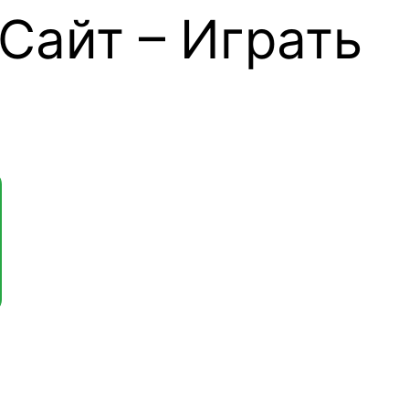
Сайт – Играть