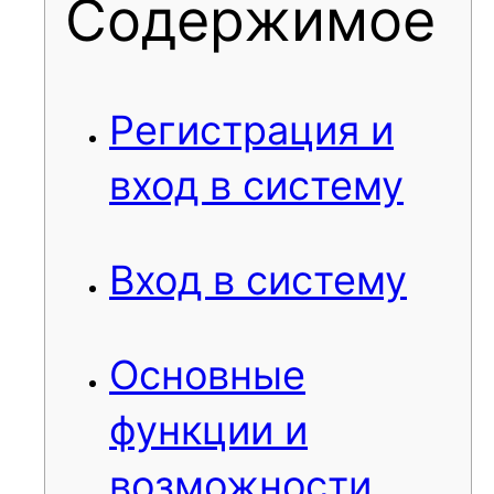
Содержимое
Регистрация и
вход в систему
Вход в систему
Основные
функции и
возможности