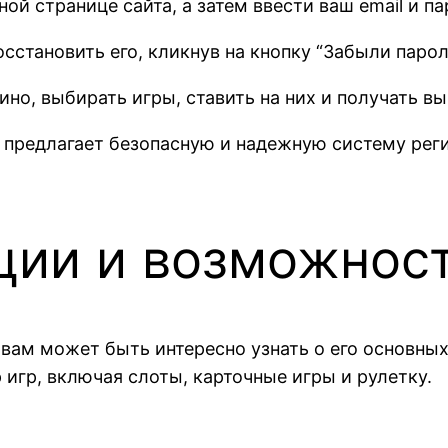
ной странице сайта, а затем ввести ваш email и па
сстановить его, кликнув на кнопку “Забыли парол
зино, выбирать игры, ставить на них и получать
предлагает безопасную и надежную систему реги
ции и возможност
, вам может быть интересно узнать о его основн
 игр, включая слоты, карточные игры и рулетку.