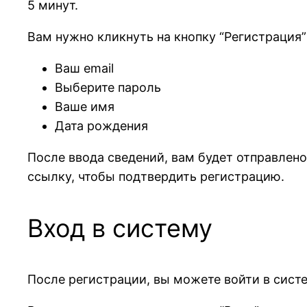
5 минут.
Вам нужно кликнуть на кнопку “Регистрация”
Ваш email
Выберите пароль
Ваше имя
Дата рождения
После ввода сведений, вам будет отправлен
ссылку, чтобы подтвердить регистрацию.
Вход в систему
После регистрации, вы можете войти в систе