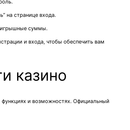
роль.
ь” на странице входа.
 выигрышные суммы.
страции и входа, чтобы обеспечить вам
и казино
ых функциях и возможностях. Официальный