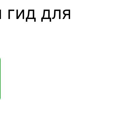
 гид для