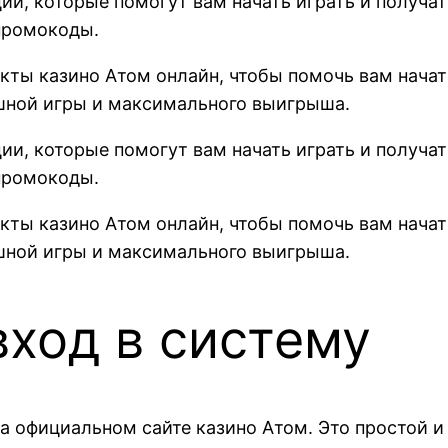
ии, которые помогут вам начать играть и получа
 промокоды.
кты казино Атом онлайн, чтобы помочь вам начат
шной игры и максимального выигрыша.
ии, которые помогут вам начать играть и получа
 промокоды.
кты казино Атом онлайн, чтобы помочь вам начат
шной игры и максимального выигрыша.
вход в систему
на официальном сайте казино Атом. Это простой и