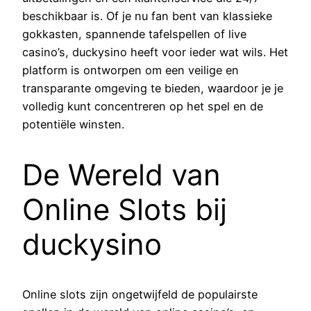
beschikbaar is. Of je nu fan bent van klassieke
gokkasten, spannende tafelspellen of live
casino’s, duckysino heeft voor ieder wat wils. Het
platform is ontworpen om een veilige en
transparante omgeving te bieden, waardoor je je
volledig kunt concentreren op het spel en de
potentiële winsten.
De Wereld van
Online Slots bij
duckysino
Online slots zijn ongetwijfeld de populairste