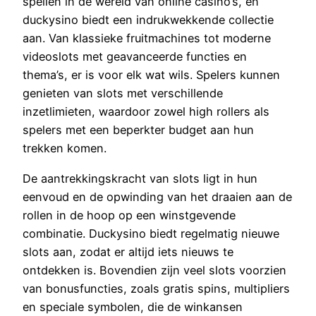
spellen in de wereld van online casino’s, en
duckysino biedt een indrukwekkende collectie
aan. Van klassieke fruitmachines tot moderne
videoslots met geavanceerde functies en
thema’s, er is voor elk wat wils. Spelers kunnen
genieten van slots met verschillende
inzetlimieten, waardoor zowel high rollers als
spelers met een beperkter budget aan hun
trekken komen.
De aantrekkingskracht van slots ligt in hun
eenvoud en de opwinding van het draaien aan de
rollen in de hoop op een winstgevende
combinatie. Duckysino biedt regelmatig nieuwe
slots aan, zodat er altijd iets nieuws te
ontdekken is. Bovendien zijn veel slots voorzien
van bonusfuncties, zoals gratis spins, multipliers
en speciale symbolen, die de winkansen