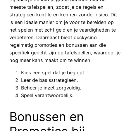
meeste tafelspellen, zodat je de regels en
strategieën kunt leren kennen zonder risico. Dit
is een ideale manier om je voor te bereiden op
het spelen met echt geld en je vaardigheden te
verbeteren. Daarnaast biedt duckysino
regelmatig promoties en bonussen aan die
specifiek gericht zijn op tafelspellen, waardoor je
nog meer kans maakt om te winnen.
Kies een spel dat je begrijpt.
Leer de basisstrategieën.
Beheer je inzet zorgvuldig.
Speel verantwoordelijk.
Bonussen en