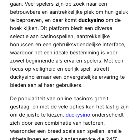
gaan. Veel spelers zijn op zoek naar een
betrouwbare en aantrekkelijke plek om hun geluk
te beproeven, en daar komt
duckysino
om de
hoek kijken. Dit platform biedt een diverse
selectie aan casinospellen, aantrekkelijke
bonussen en een gebruiksvriendelijke interface,
waardoor het een ideale bestemming is voor
zowel beginnende als ervaren spelers. Met een
focus op veiligheid en eerlijk spel, streeft
duckysino ernaar een onvergetelijke ervaring te
bieden aan al haar gebruikers.
De populariteit van online casino’s groeit
gestaag, en met de vele opties kan het lastig zijn
om de juiste te kiezen.
duckysino
onderscheidt
zich door een combinatie van factoren,
waaronder een breed scala aan spellen, snelle
uitbetalingen en een klantenservice die 24/7