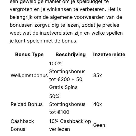
een geweldige manier om je spelbudget te
vergroten en je winkansen te verbeteren. Het is
belangrijk om de algemene voorwaarden van de
bonussen zorgvuldig te lezen, zodat je precies
weet wat de inzetvereisten zijn en welke spellen
je kunt spelen met de bonus.
Bonus Type
Beschrijving
Inzetvereiste
100%
Stortingsbonus
Welkomstbonus
35x
tot €200 + 50
Gratis Spins
50%
Reload Bonus
Stortingsbonus
40x
tot €100
Cashback
10% Cashback op
Geen
Bonus
verliezen