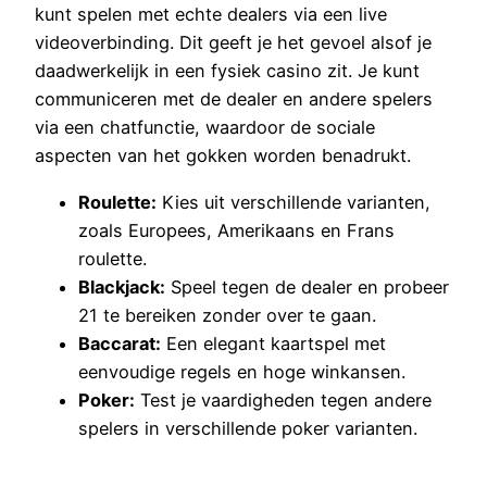
kunt spelen met echte dealers via een live
videoverbinding. Dit geeft je het gevoel alsof je
daadwerkelijk in een fysiek casino zit. Je kunt
communiceren met de dealer en andere spelers
via een chatfunctie, waardoor de sociale
aspecten van het gokken worden benadrukt.
Roulette:
Kies uit verschillende varianten,
zoals Europees, Amerikaans en Frans
roulette.
Blackjack:
Speel tegen de dealer en probeer
21 te bereiken zonder over te gaan.
Baccarat:
Een elegant kaartspel met
eenvoudige regels en hoge winkansen.
Poker:
Test je vaardigheden tegen andere
spelers in verschillende poker varianten.