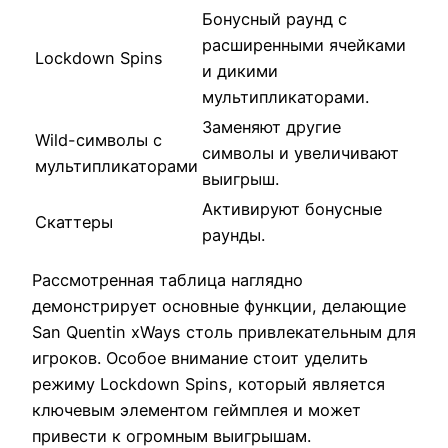
Бонусный раунд с
расширенными ячейками
Lockdown Spins
и дикими
мультипликаторами.
Заменяют другие
Wild-символы с
символы и увеличивают
мультипликаторами
выигрыш.
Активируют бонусные
Скаттеры
раунды.
Рассмотренная таблица наглядно
демонстрирует основные функции, делающие
San Quentin xWays столь привлекательным для
игроков. Особое внимание стоит уделить
режиму Lockdown Spins, который является
ключевым элементом геймплея и может
привести к огромным выигрышам.