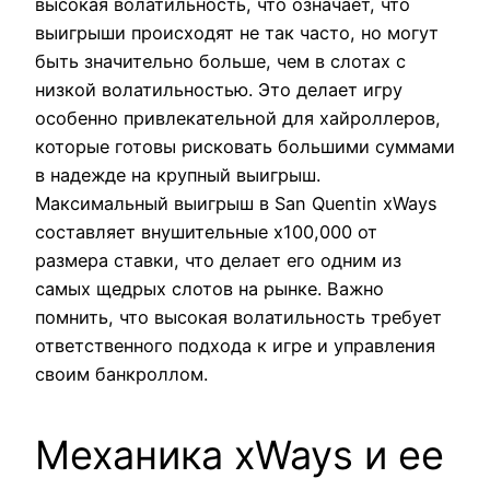
высокая волатильность, что означает, что
выигрыши происходят не так часто, но могут
быть значительно больше, чем в слотах с
низкой волатильностью. Это делает игру
особенно привлекательной для хайроллеров,
которые готовы рисковать большими суммами
в надежде на крупный выигрыш.
Максимальный выигрыш в San Quentin xWays
составляет внушительные x100,000 от
размера ставки, что делает его одним из
самых щедрых слотов на рынке. Важно
помнить, что высокая волатильность требует
ответственного подхода к игре и управления
своим банкроллом.
Механика xWays и ее