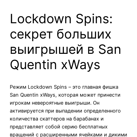
Lockdown Spins:
секрет больших
выигрышей в San
Quentin xWays
Режим Lockdown Spins – это главная фишка
San Quentin xWays, которая может принести
игрокам невероятные выигрыши. Он
активируется при выпадении определенного
количества скаттеров на барабанах и
представляет собой серию бесплатных
вращений с расширенными ячейками и дикими