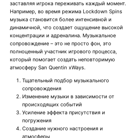
заставляя игрока переживать каждый момент.
Например, во время режима Lockdown Spins
музыка становится более интенсивной и
динамичной, что создает ощущение высокой
концентрации и адреналина. Музыкальное
сопровождение – это не просто фон, это
полноценный участник игрового процесса,
который помогает создать неповторимую
атмосферу San Quentin xWays.
Тщательный подбор музыкального
сопровождения
Изменение музыки в зависимости от
происходящих событий
Усиление эффекта присутствия и
погружения
Создание нужного настроения и
атмосферы