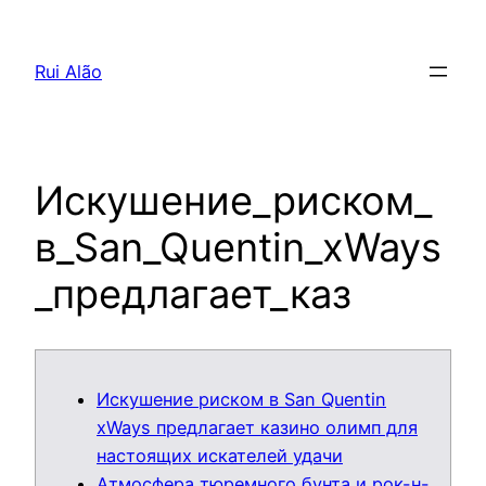
Pular
para
Rui Alão
o
conteúdo
Искушение_риском_
в_San_Quentin_xWays
_предлагает_каз
Искушение риском в San Quentin
xWays предлагает казино олимп для
настоящих искателей удачи
Атмосфера тюремного бунта и рок-н-