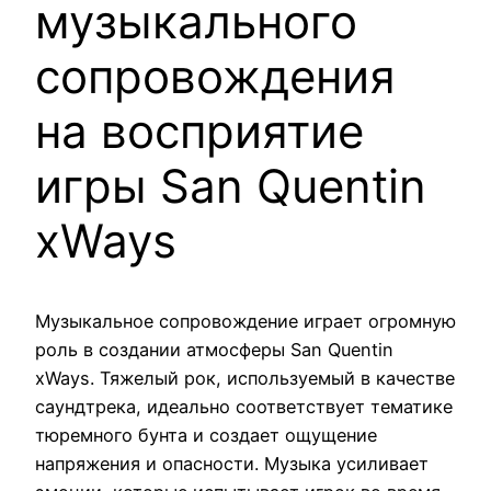
музыкального
сопровождения
на восприятие
игры San Quentin
xWays
Музыкальное сопровождение играет огромную
роль в создании атмосферы San Quentin
xWays. Тяжелый рок, используемый в качестве
саундтрека, идеально соответствует тематике
тюремного бунта и создает ощущение
напряжения и опасности. Музыка усиливает