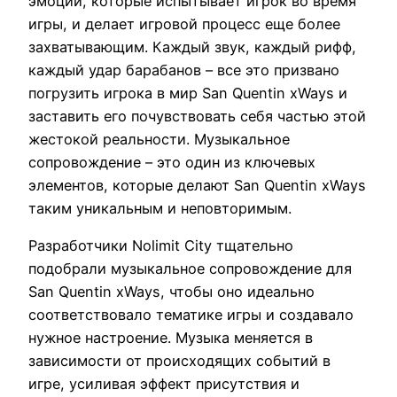
эмоции, которые испытывает игрок во время
игры, и делает игровой процесс еще более
захватывающим. Каждый звук, каждый рифф,
каждый удар барабанов – все это призвано
погрузить игрока в мир San Quentin xWays и
заставить его почувствовать себя частью этой
жестокой реальности. Музыкальное
сопровождение – это один из ключевых
элементов, которые делают San Quentin xWays
таким уникальным и неповторимым.
Разработчики Nolimit City тщательно
подобрали музыкальное сопровождение для
San Quentin xWays, чтобы оно идеально
соответствовало тематике игры и создавало
нужное настроение. Музыка меняется в
зависимости от происходящих событий в
игре, усиливая эффект присутствия и