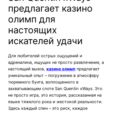
предлагает казино
олимп для
настоящих
искателей удачи
Для любителей острых ощущений и
адреналина, ищущих не просто развлечение, а
настоящий вызов,
казино олимп
предлагает
уникальный опыт – погружение в атмосферу
тюремного бунта, воплощенного в
захватывающем слоте San Quentin xWays. Это
не просто игра, это история, рассказанная на
языке тяжелого рока и жестокой реальности.
Здесь каждый спин – это риск, каждое