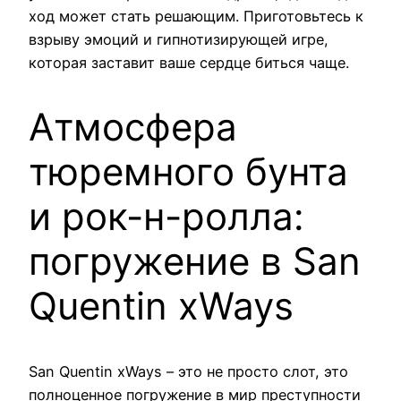
ход может стать решающим. Приготовьтесь к
взрыву эмоций и гипнотизирующей игре,
которая заставит ваше сердце биться чаще.
Атмосфера
тюремного бунта
и рок-н-ролла:
погружение в San
Quentin xWays
San Quentin xWays – это не просто слот, это
полноценное погружение в мир преступности