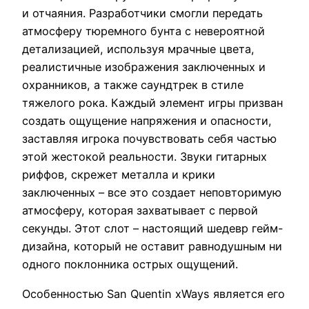
и отчаяния. Разработчики смогли передать
атмосферу тюремного бунта с невероятной
детализацией, используя мрачные цвета,
реалистичные изображения заключенных и
охранников, а также саундтрек в стиле
тяжелого рока. Каждый элемент игры призван
создать ощущение напряжения и опасности,
заставляя игрока почувствовать себя частью
этой жестокой реальности. Звуки гитарных
риффов, скрежет металла и крики
заключенных – все это создает неповторимую
атмосферу, которая захватывает с первой
секунды. Этот слот – настоящий шедевр гейм-
дизайна, который не оставит равнодушным ни
одного поклонника острых ощущений.
Особенностью San Quentin xWays является его