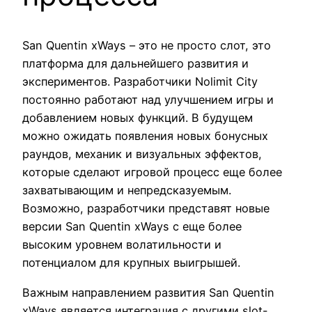
San Quentin xWays – это не просто слот, это
платформа для дальнейшего развития и
экспериментов. Разработчики Nolimit City
постоянно работают над улучшением игры и
добавлением новых функций. В будущем
можно ожидать появления новых бонусных
раундов, механик и визуальных эффектов,
которые сделают игровой процесс еще более
захватывающим и непредсказуемым.
Возможно, разработчики представят новые
версии San Quentin xWays с еще более
высоким уровнем волатильности и
потенциалом для крупных выигрышей.
Важным направлением развития San Quentin
xWays является интеграция с другими slot-