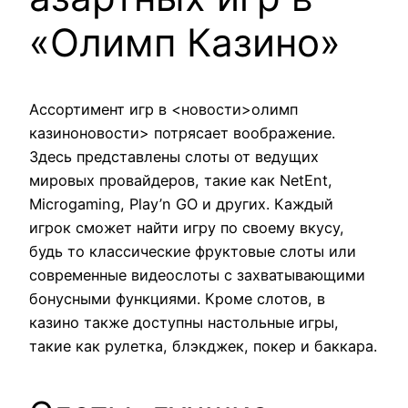
«Олимп Казино»
Ассортимент игр в <новости>олимп
казиноновости> потрясает воображение.
Здесь представлены слоты от ведущих
мировых провайдеров, такие как NetEnt,
Microgaming, Play’n GO и других. Каждый
игрок сможет найти игру по своему вкусу,
будь то классические фруктовые слоты или
современные видеослоты с захватывающими
бонусными функциями. Кроме слотов, в
казино также доступны настольные игры,
такие как рулетка, блэкджек, покер и баккара.