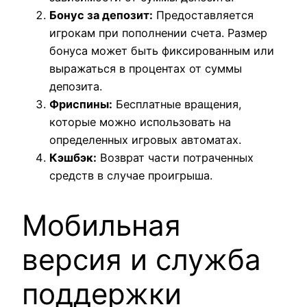
Бонус за депозит:
Предоставляется
игрокам при пополнении счета. Размер
бонуса может быть фиксированным или
выражаться в процентах от суммы
депозита.
Фриспины:
Бесплатные вращения,
которые можно использовать на
определенных игровых автоматах.
Кэшбэк:
Возврат части потраченных
средств в случае проигрыша.
Мобильная
версия и служба
поддержки