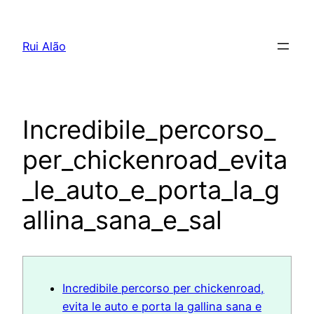
Pular
para
Rui Alão
o
conteúdo
Incredibile_percorso_
per_chickenroad_evita
_le_auto_e_porta_la_g
allina_sana_e_sal
Incredibile percorso per chickenroad,
evita le auto e porta la gallina sana e